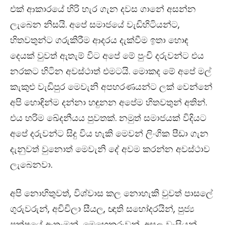
එක් ආකාරයේ හිරි හැර ගැන දවස ගානේ අසන්න
ලැබෙන නිසයි. අපේ සමාජයේ වැඩිහිටියන්ට,
හිතවතුන්ට ගරුකිරීම ආදරය දැක්වීම ඉතා හොඳ
දෙයක් වුවත් ඇතැම් විට අපේ මේ පුංචි දරුවන්ට එය
නරකට හිටින අවස්ථාත් එමටයි. මොකද මේ අපේ මල්
කැකුළු වැඩිපුර මෙවැනි අපහරණයන්ට ලක් වෙන්නේ
අපි හොඳින්ම දන්නා හඳුනන අපේම හිතවතුන් අතින්.
එය හරිම ඛේදනීයය පුවතක්. නමුත් සමාජයක් විදියට
අපේ දරුවන්ට සිදු විය හැකි මෙවන් ලිංගික පීඩා ගැන
දැනුවත් වුනොත් මෙවැනි දේ අවම කරන්න අවස්ථාව
ලැබෙනවා.
අපි නොහිතුවත්, විශ්වාස කල නොහැකි වුවත් පාසලේ
ගුරුවරුන්, අචිචිලා සීයල, ඥාති සහෝදරයින්, පුජ්‍ය
පක්ෂයේ ඇතැමුන්, මෙහෙකරුවන්, අසල වැසියන්