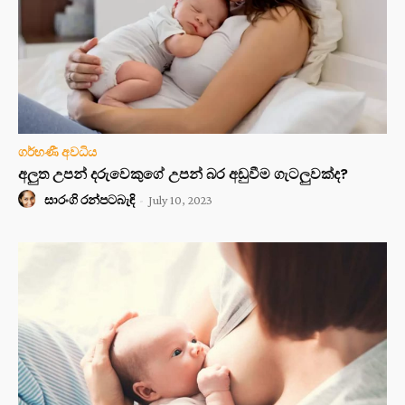
ගර්භණී අවධිය
අලුත උපන් දරුවෙකුගේ උපන් බර අඩුවීම ගැටලුවක්ද?
සාරංගි රන්පටබැඳි
-
July 10, 2023