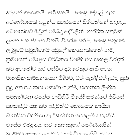
දරුවන් අසරණයි.. අහිංසකයි… මෙබදු දේවල් ගැන
අවබෝධායක් ඔවුන්ට සහජයෙන් පිහිටන්නේ නැහැ…
බොහෝවිට ඔවුන් මෙබදු දේවලින් ශාරීරික සතුටක්
ලබන එක ස්වාභාවිකයි. විශේෂයන්ම, මෙබදු සතුටක්
ලැබුවේ ඔවුන්ගේම පවුලේ කෙනෙක්ගෙන් නම්,
ක්‍රමයෙන් මොළය වර්ධනය වීමේදී එය විශාල වරදක්
බව අවබෝධ කර ගත්විට දරුවෙකුට ඇති වෙන
මානසික කම්පනයෙන් මිදීමට, මත් පැන්/මත් ද්‍රව්‍ය, සුරා
සූදු, අත පය කපා කොටා ගැනීම්, භයානක ලිංගික
සම්බන්ධතා වගේම වැඩිහිටි වියේදී තමන්ගේ ජීවිතේ
සහකරුට සහ තම දරුවන්ට නොයෙක් කායික
මානසික වදහිංසා ඇතිකරන්න පෙලෙඹිය හැකියි.
එසේම එබදු අය, තව කෙනකුගේ කෝණයකින්
බැලීමට අපහසු අය බවට පත් විය හැකියි. එවන්