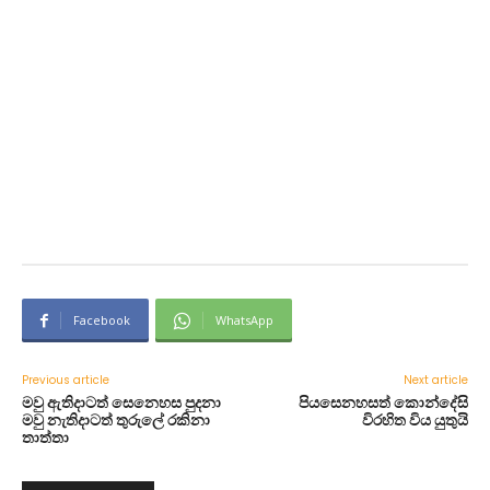
Facebook
WhatsApp
Previous article
Next article
මවු ඇතිදාටත් සෙනෙහස පුදනා
පියසෙනහසත් කොන්දේසි
මවු නැතිදාටත් තුරුලේ රකිනා
විරහිත විය යුතුයි
තාත්තා