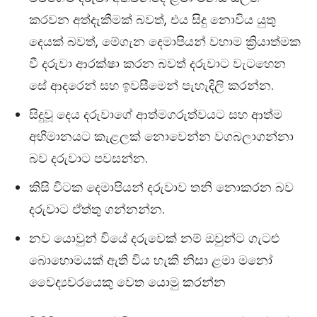
කරවන අත්දැකීමක් බවත්, එය සිදු නොවිය යුතු
දෙයක් බවත්, මේගැන දෙමාපියන් වහාම ක්‍රියාත්මක
වී දරුවා ආරක්ෂා කරන බවත් දරුවාට වැටහෙන
සේ ආදරෙන් සහ ඉවසීමෙන් පැහැදිලි කරන්න.
සිදුවූ දෙය දරුවාගේ ආත්මගරුත්වයට සහ ආත්ම
අභිමානයට කැළලක් නොවෙන්න වගබලාගන්නා
බව දරුවාට පවසන්න.
කිසි විටක දෙමාපියන් දරුවාව තනි නොකරන බව
දරුවාට ඒත්තු ගන්නන්න.
නව යොවුන් වියේ දරුවෙක් නම් ඔවුන්ට ගැටළු
බොහොමයක් ඇති විය හැකි නිසා ළමා මනෝ
වෛද්‍යවරයෙකු වෙත යොමු කරන්න