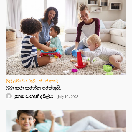
මුල් ළමා විය (අවු. 1ත් 3ත් අතර)
බබා කථා කරන්න පරක්කුයි..
පුන්‍යා චාන්දනී ද සිල්වා
-
July 10, 2023