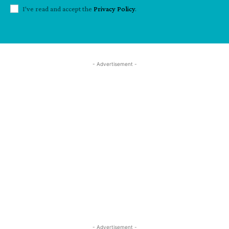
I've read and accept the
Privacy Policy
.
- Advertisement -
- Advertisement -