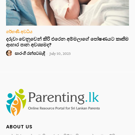
ගර්භණී අවධිය
දරුවා වෙනුවෙන් කිරි එරෙන අම්මලාගේ පෝෂණයට කෘතිම
ආහාර පාන අවශ්‍යමද?
සාරංගි රන්පටබැඳි
-
July 10, 2023
ABOUT US