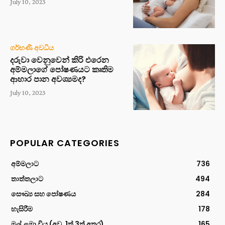
July 10, 2023
ගර්භණී අවධිය
දරුවා වෙනුවෙන් කිරි එරෙන
අම්මලාගේ පෝෂණයට කෘතිම
ආහාර පාන අවශ්‍යමද?
July 10, 2023
POPULAR CATEGORIES
අම්මලාට
736
තාත්තලාට
494
සෞඛ්‍ය සහ පෝෂණය
284
හැසිරීම
178
මුල් ළමා විය (අවු. 1ත් 3ත් අතර)
165