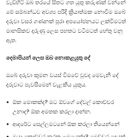
වැඩිහිටි ඔබ තරයේ සිතට ගත යුතු කරුණක් වන්නේ
මේ සම්බන්ධව අවශ්‍ය පරිදි ක්‍රියාත්මක නොවීම ඔබේ
දරුවා වසර ගණනක් පුරා අපයෝජනයට ලක්වීමටත්
මානසිකව දරුණු ලෙස පහතට වටිමටත් හේතු වනු
ඇත.
දෙමාපියන් ලෙස ඔබ නොකළයුතු දේ
ඔබේ දරුවා කුමන වයස් විමවේ වුවද මෙවැනි දේ
දරුවාට පැවසීමෙන් වැළකිය යුතුය.
ඕක මොකක්ද? මට ඕවගේ දේවල් කොච්චර
උනාද? ඕක අමතක කරලා දාන්න.
ආදරේට සෙල්ලමටනේ ඕක කරලා තියෙන්නේ
ඔයා කොච්චර නරක ළමයෙක්ද? මෙච්චර දෙයක්