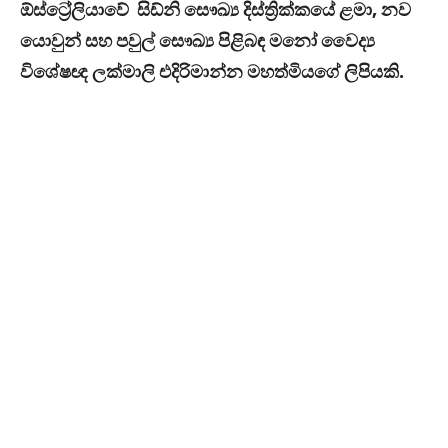
ඕස්ට්‍රේලියාවේ සිඩ්නි සෞඛ්‍ය දිස්ත්‍රික්කයේ ළමා
,
නව
යොවුන් සහ පවුල් සෞඛ්‍ය පිළිබඳ මනෝ වෛද්‍ය
විශේෂඥ ලක්මාලි එදිරිමාන්න මහත්මියගේ ලිපියකි
.