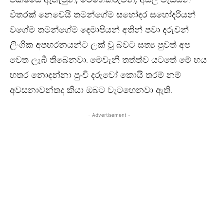
විතරක් නෙවෙයි තමන්ගේම සහෝදර සහෝදරියන්
වගේම තමන්ගේම දෙමාපියන් අතින් පවා දරුවන්
ලිංගික අපහරනයන්ට ලක් වූ බවට සත්‍ය පුවත් අප
වෙත ලැබී තිබෙනවා. මෙවැනි තත්ත්ව යටතේ මේ හය
හතර නොදන්නා පුංචි දරුවෝ කොයි තරම් නම්
අවසනාවන්තද කියා ඔබට වැටහෙනවා ඇති.
- Advertisement -