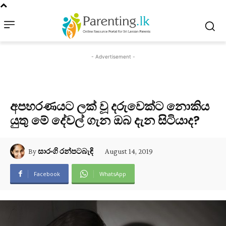
- Advertisement -
අපහරණයට ලක් වූ දරුවෙක්ට නොකිය
යුතු මේ දේවල් ගැන ඔබ දැන සිටියාද?
August 14, 2019
By
සාරංගි රන්පටබැඳි
Facebook
WhatsApp