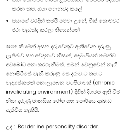
කරන කම්, ඔයා මොනවද කලේ
ඔයාගේ වරදින් තමයි මේවා උනේ, චික් කොච්චර
ජරා වැඩක්ද කරලා තියෙන්නේ
ඉහත කියමන් අසන දරුවෙකුට ඇතිවෙන දරුණු
ලැජ්ජාව සහ වේදනාව නිසාත්, දෙමාපියන් තමන්ව
අවබෝධ නොකරගැනීමත්, තමන් වෙනුවෙන් නැගී
නොසිටීමත් වැනි කරුණු මත දරුවාට තමාට
වැදගත්කමක් නොලැබෙන වටපිටාවක් (chronic
invalidating environment) දිගින් දිගටම ඇති වීම
නිසා දරුණු මානසික රෝග සහ පෞර්ෂය ආබාධ
ඇතිවිය හැකියි.
උද : Borderline personality disorder.