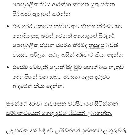
පෞද්ගලිකත්වය ආරක්ෂා කරගත යුතු ස්ථාන
පිළිබඳව දැනුවත් කරන්න
එම ශරීර කොටස් කිසිවෙකුට ස්පර්ෂ කිරීමට ඉඩ
නොදිය යුතු බවත් වෙනත් අයෙකුගේ සිරුරේ
පෞද්ගලික ස්ථාන ස්පර්ශ කිරීමද නුසුදුසු බවත්
වයසට සරිලන සරල බසින් දරුවාට කියා දෙන්න
එසේම මෙවැනි දෙයක් සිදු වුව හොත් බය නැතුව
දෙමාපියන් වන ඔබට පවසන ලෙස දරුවට
ආදරෙන් කියා දෙන්න.
තමන්ගේ දරුවා ගැවසෙන වටපිටාවේ සිටින්නන්
සම්බන්ධයෙන් හොඳ අවබෝධයක් ලබාගන්න.
උදාහරණයක් විදියට ළමයින්ගේ ඉස්කෝලේ ගුරුවරු