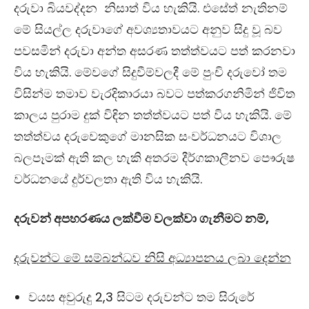
දරුවා බියවද්දන නිසාත් විය හැකියි. එසේත් නැතිනම්
මේ සියල්ල දරුවාගේ අවශ්‍යතාවයට අනුව සිදු වූ බව
පවසමින් දරුවා අන්ත අසරණ තත්ත්වයට පත් කරනවා
විය හැකියි. මේවගේ සිදුවීම්වලදී මේ පුංචි දරුවෝ තම
විසින්ම තමාව වැරදිකාරයා බවට පත්කරගනිමින් ජිවිත
කාලය පුරාම දුක් විඳින තත්ත්වයට පත් විය හැකියි. මේ
තත්ත්වය දරුවෙකුගේ මානසික සංවර්ධනයට විශාල
බලපෑමක් ඇති කල හැකි අතරම දීර්ගකාලීනව පෞරුෂ
වර්ධනයේ දුර්වලතා ඇති විය හැකියි.
දරුවන් අපහරණය ලක්වීම වලක්වා ගැනීමට නම්,
දරුවන්ට මේ සම්බන්ධව නිසි අධ්‍යාපනය ලබා දෙන්න
වයස අවුරුදු 2,3 සිටම දරුවන්ට තම සිරුරේ