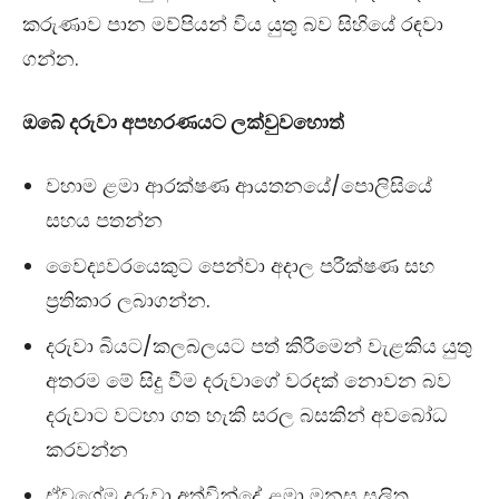
කරුණාව පාන මව්පියන් විය යුතු බව සිහියේ රඳවා
ගන්න.
ඔබේ දරුවා අපහරණයට ලක්වුවහොත්
වහාම ළමා ආරක්ෂණ ආයතනයේ/පොලිසියේ
සහය පතන්න
වෛද්‍යවරයෙකුට පෙන්වා අදාල පරීක්ෂණ සහ
ප්‍රතිකාර ලබාගන්න.
දරුවා බියට/කලබලයට පත් කිරීමෙන් වැළකිය යුතු
අතරම මේ සිදු වීම දරුවාගේ වරදක් නොවන බව
දරුවාට වටහා ගත හැකි සරල බසකින් අවබෝධ
කරවන්න
ඒවගේම දරුවා අත්වින්දේ ළමා මනස සලිත