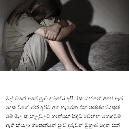
-
මල් වගේ අපේ පුංචි දරුවෝ අපි රැක ගන්නේ අපේ ඇස්
දෙක වගේ. ඒත් අපිට අත හැරෙන එක තත්ත්පරයකුත්
මේ මල් කැකුලුවලට හානියක් සිද්ධ වෙන්න හොඳටම
ඇති කියලා හිතෙන්නේ පුංචි දරුවන් මුහුණ දෙන එක්