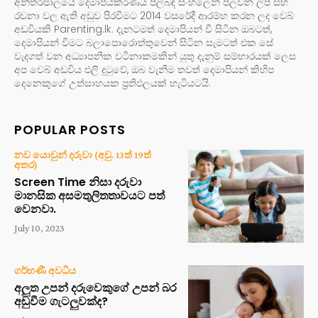
අන්තර්ජාලයේ දෙමාපියකරණය පිලිබඳ සිංහලෙන් පලවන ලිපි සහ
රචනා වල ඇති අඩුව පිරවීමට 2014 වසරේදී ආරම්භ කරන ලද වෙබ්
අඩවියකි Parenting.lk. දැනටමත් දෙමාපියන් වී සිටින ඔබටත්,
දෙමාපියන් වීමට බලාපොරොත්තුවෙන් සිටින සැමටත් එක සේ
වැදගත් වන අධ්‍යාපනික වටිනාකමකින් යුතු දැනුම් සම්භාරයක් ලෙස
අප වෙබ් අඩවිය එලි දුටුවේ, ඔබ වැනිම තවත් දෙමාපියන් කිහිප
දෙනෙකුගේ උත්සාහයක ප්‍රතිඵලයක් හැටියටයි.
POPULAR POSTS
නව යොවුන් දරුවා (අවු. 13ත් 19ත්
අතර)
Screen Time නිසා දරුවා
මානසික අසමතුලිතතාවයට පත්
වෙනවා.
July 10, 2023
ගර්භණී අවධිය
අලුත උපන් දරුවෙකුගේ උපන් බර
අඩුවීම ගැටලුවක්ද?