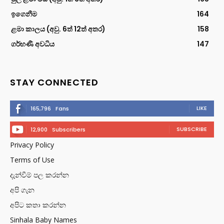
ඉගෙනීම
164
ළමා කාලය (අවු. 6ත් 12ත් අතර)
158
ගර්භණී අවධිය
147
STAY CONNECTED
LIKE
165,796
Fans
SUBSCRIBE
12,900
Subscribers
Privacy Policy
Terms of Use
දැන්වීම් පල කරන්න
අපි ගැන
අපිට කතා කරන්න
Sinhala Baby Names