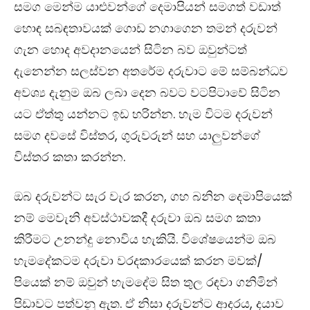
සමග මෙන්ම යාළුවන්ගේ දෙමාපියන් සමගත් වඩාත්
හොඳ සබඳතාවයක් ගොඩ නගාගෙන තමන් දරුවන්
ගැන හොද අවදානයෙන් සිටින බව ඔවුන්ටත්
දැනෙන්න සලස්වන අතරේම දරුවාට මේ සම්බන්ධව
අවශ්‍ය දැනුම ඔබ ලබා දෙන බවට වටපිටාවේ සිටින
යට ඒත්තු යන්නට ඉඩ හරින්න. හැම විටම දරුවන්
සමග දවසේ විස්තර, ගුරුවරුන් සහ යාලුවන්ගේ
විස්තර කතා කරන්න.
ඔබ දරුවන්ට සැර වැර කරන, ගහ බනින දෙමාපියෙක්
නම් මෙවැනි අවස්ථාවකදී දරුවා ඔබ සමග කතා
කිරීමට උනන්දු නොවිය හැකියි. විශේෂයෙන්ම ඔබ
හැමදේකටම දරුවා වරදකාරයෙක් කරන මවක්/
පියෙක් නම් ඔවුන් හැමදේම සිත තුල රඳවා ගනිමින්
පිඩාවට පත්වනු ඇත. ඒ නිසා දරුවන්ට ආදරය, දයාව