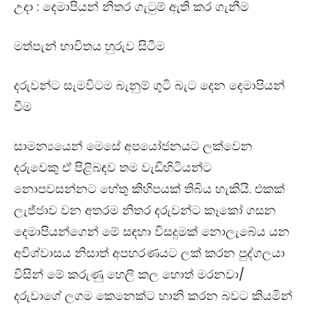
උදා : දෙමාපියන් නිතර ගැටුම් ඇති කර ගැනීම
මත්පැන් භාවිතය හුරුව සිටීම
දරුවන්ට සැමවිටම බැනුම් ගුටි බැට දෙන දෙමාපියන්
වීම
සාමන්‍යයෙන් මෙසේ අපයෝජනයට ලක්වෙන
දරුවෙකු ඒ පිළිබඳව තම වැඩිහිටියන්ට
නොපවසන්නට හේතු කිහිපයක් තිබිය හැකියි. එකක්
ලැජ්ජාව වන අතරම නිතර දරුවන්ට කෑකෝ ගසන
දෙමාපියන්ගෙන් මේ සඳහා විසදුමක් නොලැබේය යන
අවිශ්වාසය නිසාත් අපහරණයට ලක් කරන පුද්ගලයා
විසින් මේ කරුණු හෙලි කල හොත් මරනවා/
දරුවාගේ ලගම කෙනෙක්ට හානි කරන බවට කියමින්