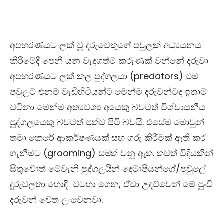
අපහරණයට ලක් වූ දරුවෙකුගේ පවුලක් අධ්‍යයනය
කිරීමේදී පෙනී යන වැදගත්ම කරුණක් වන්නේ දරුවා
අපහරණයට ලක් කල පුද්ගලයා (predators) එම
පවුලට එනම් වැඩිහිටියන්ට මෙන්ම දරුවන්ටද ඉතාම
වටිනා මෙන්ම අත්‍යවශ්‍ය අයෙකු බවටත් විශ්වාසනීය
පුද්ගලයෙකු බවටත් පත්ව සිටි බවයි. එසේම මොවුන්
තමා කෙරේ ආකර්ෂණයක් සහ ගරු කිරීමක් ඇති කර
ගැනීමට (grooming) සමත් වනු ඇත. තවත් විදියකින්
සිතුවොත් මෙවැනි පුද්ගලයින් දෙමාපියන්ගේ/පවුලේ
දුරුවලතා හොඳි වටහා ගෙන, ඒවා උදව්වෙන් මේ පුංචි
දරුවන් වෙත ලංවෙනවා.