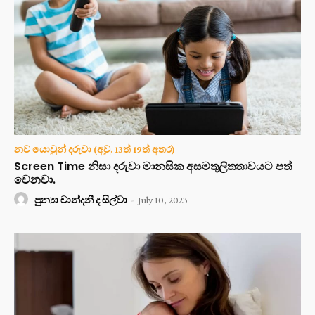
නව යොවුන් දරුවා (අවු. 13ත් 19ත් අතර)
Screen Time නිසා දරුවා මානසික අසමතුලිතතාවයට පත්
වෙනවා.
පුන්‍යා චාන්දනී ද සිල්වා
-
July 10, 2023