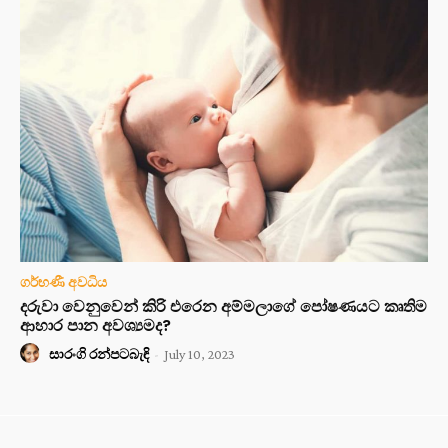
ගර්භණී අවධිය
දරුවා වෙනුවෙන් කිරි එරෙන අම්මලාගේ පෝෂණයට කෘතිම
ආහාර පාන අවශ්‍යමද?
සාරංගි රන්පටබැඳි
-
July 10, 2023