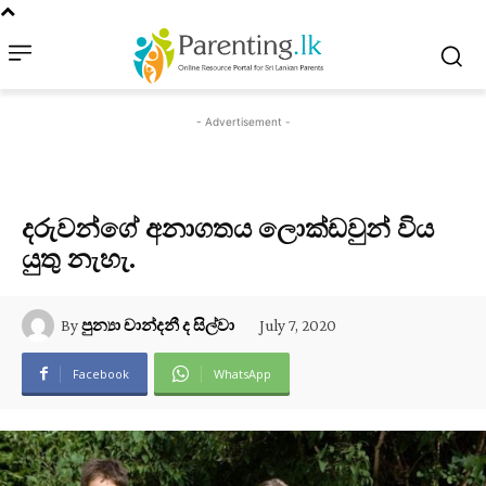
- Advertisement -
දරුවන්ගේ අනාගතය ලොක්ඩවුන් විය
යුතු නැහැ.
July 7, 2020
By
පුන්‍යා චාන්දනී ද සිල්වා
Facebook
WhatsApp