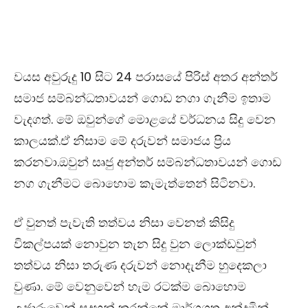
වයස අවුරුදු 10 සිට 24 පරාසයේ පිරිස් අතර අන්තර්
සමාජ සම්බන්ධතාවයන් ගොඩ නගා ගැනීම ඉතාම
වැදගත්. මේ ඔවුන්ගේ මොළයේ වර්ධනය සිදු වෙන
කාලයක්.ඒ නිසාම මේ දරුවන් සමාජය ප්‍රිය
කරනවා.ඔවුන් සෘජු අන්තර් සම්බන්ධතාවයන් ගොඩ
නග ගැනීමට බොහොම කැමැත්තෙන් සිටිනවා.
ඒ වුනත් පැවැති තත්වය නිසා වෙනත් කිසිදු
විකල්පයක් නොවුන තැන සිදු වුන ලොක්ඩවුන්
තත්වය නිසා තරුණ දරුවන් නොදැනීම හුදෙකලා
වුණා. මේ වෙනුවෙන් හැම රටක්ම බොහොම
උජාරුවෙන් සදහන් කරන්නේ මාර්ගගත අන්දමින්