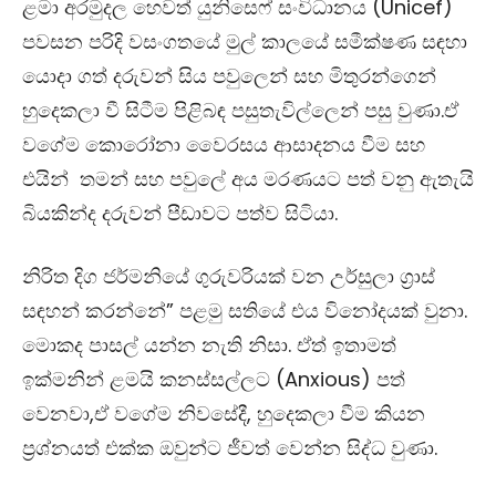
ළමා අරමුදල හෙවත් යුනිසෙෆ් සංවිධානය (Unicef)
පවසන පරිදි වසංගතයේ මුල් කාලයේ සමීක්ෂණ සඳහා
යොදා ගත් දරුවන් සිය පවුලෙන් සහ මිතුරන්ගෙන්
හුදෙකලා වී සිටීම පිළිබඳ පසුතැවිල්ලෙන් පසු වුණා.ඒ
වගේම කොරෝනා වෛරසය ආසාදනය වීම සහ
එයින් තමන් සහ පවුලේ අය මරණයට පත් වනු ඇතැයි
බියකින්ද දරුවන් පීඩාවට පත්ව සිටියා.
නිරිත දිග ජර්මනියේ ගුරුවරියක් වන උර්සුලා ග්‍රාස්
සඳහන් කරන්නේ” පළමු සතියේ එය විනෝදයක් වුනා.
මොකද පාසල් යන්න නැති නිසා. ඒත් ඉතාමත්
ඉක්මනින් ළමයි කනස්සල්ලට (Anxious) පත්
වෙනවා,ඒ වගේම නිවසේදී, හුදෙකලා වීම කියන
ප්‍රශ්නයත් එක්ක ඔවුන්ට ජීවත් වෙන්න සිද්ධ වුණා.