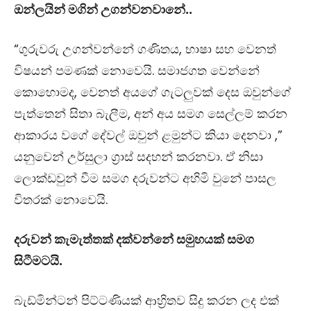
ඔන්ලයින් මගින් උගන්වනවානේ..
“ගුරුවරු උගන්වන්නේ ගණිතය, භාෂා සහ වෙනත්
විෂයන් පමණක් නොවෙයි. සමාජගත වෙන්නේ
කොහොමද, වෙනත් අයගේ ගැටලුවක් දෙස ඔවුන්ගේ
පැත්තෙන් සිතා බැලීම, අන් අය සමග සෙල්ලම් කරන
ආකාරය වගේ දේවල් ඔවුන් ළමුන්ට කියා දෙනවා ,”
යනුවෙන් උර්සුලා ග්‍රාස් සදහන් කරනවා. ඒ නිසා
ලොක්ඩවුන් වීම සමග දරුවන්ට අහිමි වුනේ පාසල
විතරක් නොවෙයි.
දරුවන් කැමැත්තක් දක්වන්නේ සමුහයක් සමග
සිටීමටයි.
බැඩ්මින්ටන් පිට්ටණියක් ආහ්‍රිතව සිදු කරන ලද එක්