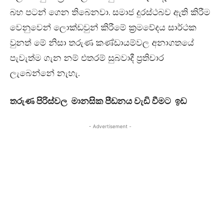
බහ පටන් ගෙන තිබෙනවා. සමාජ දුරස්ථබව ඇති කිරීම
වෙනුවෙන් ලොක්ඩවුන් කිරීමේ ක්‍රමවේදය සාර්ථක
වුනත් මේ නිසා තරුණ කණ්ඩායම්වල අනාගතයේ
පැවැත්ම ගැන නම් එතරම් සුබවාදී ප්‍රතිචාර
ලැබෙන්නේ නැහැ.
තරුණ පිරිස්වල මානසික පීඩනය වැඩි වීමට ඉඩ
- Advertisement -