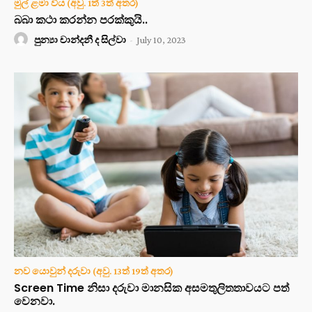
මුල් ළමා විය (අවු. 1ත් 3ත් අතර)
බබා කථා කරන්න පරක්කුයි..
පුන්‍යා චාන්දනී ද සිල්වා
-
July 10, 2023
නව යොවුන් දරුවා (අවු. 13ත් 19ත් අතර)
Screen Time නිසා දරුවා මානසික අසමතුලිතතාවයට පත්
වෙනවා.