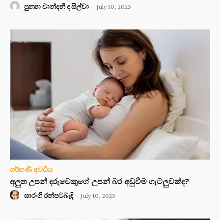
පුන්‍යා චාන්දනී ද සිල්වා
-
July 10, 2023
ගර්භණී අවධිය
අලුත උපන් දරුවෙකුගේ උපන් බර අඩුවීම ගැටලුවක්ද?
සාරංගි රන්පටබැඳි
-
July 10, 2023