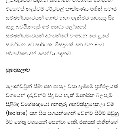
එහෙමත් නැත්වම් වර්චුවල් තාක්ෂණය මගින් සමාජ
සම්බන්ධතාවයන් ගොඩ නගා ගැනීමට කටයුතු සිදු
කළ බවයි.නමුත් මේ අතථ්‍ය ලෝකයේ
සම්බන්ධතාවයන් දරුවන්ගේ වැඩෙන මොළයේ
සංවර්ධනයට සාර්ථක විසදුමක් නොවන බැව්
පර්යේෂකයන් පෙන්වා දෙනවා.
හුදෙකලාව
ලොක්ඩවුන් සීමා සහ පාසල් වසා දැමීමේ ප්‍රතිඵලයක්
වශයෙන් දරුවන්ට සිදු විය හැකි මානසික බලපෑම්
පිළිබඳ විශේෂඥයෝ අනතුරු අඟවති.හුදෙකලා වීම
(Isolate) සහ සිය සගයන්ගෙන් වෙන්ව සිටීම ඔවුහු
ඊට හේතු වශයෙන් පෙන්වා දෙති. එක්සත් ජාතීන්ගේ