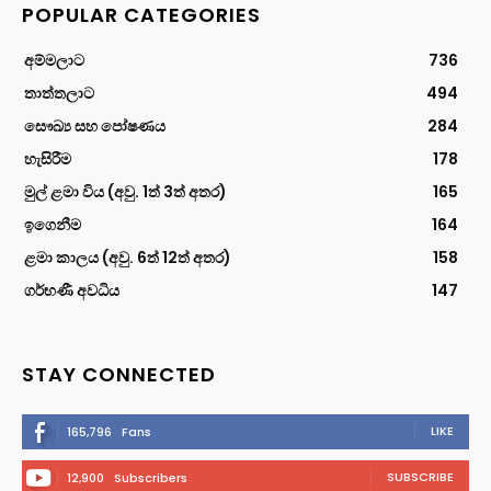
POPULAR CATEGORIES
අම්මලාට
736
තාත්තලාට
494
සෞඛ්‍ය සහ පෝෂණය
284
හැසිරීම
178
මුල් ළමා විය (අවු. 1ත් 3ත් අතර)
165
ඉගෙනීම
164
ළමා කාලය (අවු. 6ත් 12ත් අතර)
158
ගර්භණී අවධිය
147
STAY CONNECTED
LIKE
165,796
Fans
SUBSCRIBE
12,900
Subscribers