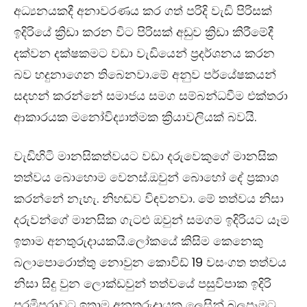
අධ්‍යනයකදී අනාවරණය කර ගත් පරිදි වැඩි පිරිසක්
ඉදිරියේ ක්‍රිඩා කරන විට පිරිසක් අඩුව ක්‍රිඩා කිරීමේදී
දක්වන දක්ෂකමට වඩා වැඩියෙන් ප්‍රදර්ශනය කරන
බව හදුනාගෙන තිබෙනවා.මේ අනුව පර්යේෂකයන්
සදහන් කරන්නේ සමාජය සමග සම්බන්ධවීම එක්තරා
ආකාරයක මනෝවිද්‍යාත්මක ක්‍රියාවලියක් බවයි.
වැඩිහිටි මානසිකත්වයට වඩා දරුවෙකුගේ මානසික
තත්වය බොහොම වෙනස්.ඔවුන් බොහෝ දේ ප්‍රකාශ
කරන්නේ නැහැ. නිහඬව විඳවනවා. මේ තත්වය නිසා
දරුවන්ගේ මානසික ගැටළු ඔවුන් සමගම ඉදිරියට යෑම
ඉතාම අනතුරුදායකයි.ලෝකයේ කිසිම කෙනෙකු
බලාපොරොත්තු නොවුන කොවිඩ් 19 වසංගත තත්වය
නිසා සිදු වුන ලොක්ඩවුන් තත්වයේ පසුවිපාක ඉදිරි
පරමිපරාවට ඉතාම අනතුරුදායක ලෙසින් බලපෑමට