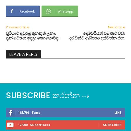
Facebook
WhatsApp
Previous article
Next article
චූටියාට අවුරුදු තුනකුත් උනා.
දෙමව්පියන් පමණට වඩා
දැන් මෙතන ඉදලා කොහොමද?
දරුවන්ට ආධිපත්‍ය දක්වන්න එපා.
LEAVE A REPLY
SUBSCRIBE කරන්න ⇢
165,796
Fans
LIKE
12,900
Subscribers
SUBSCRIBE