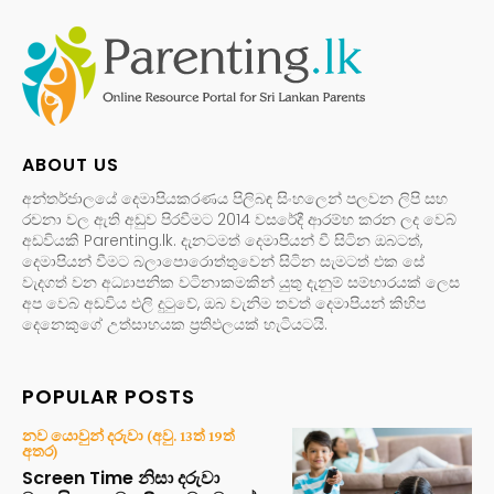
ABOUT US
අන්තර්ජාලයේ දෙමාපියකරණය පිලිබඳ සිංහලෙන් පලවන ලිපි සහ
රචනා වල ඇති අඩුව පිරවීමට 2014 වසරේදී ආරම්භ කරන ලද වෙබ්
අඩවියකි Parenting.lk. දැනටමත් දෙමාපියන් වී සිටින ඔබටත්,
දෙමාපියන් වීමට බලාපොරොත්තුවෙන් සිටින සැමටත් එක සේ
වැදගත් වන අධ්‍යාපනික වටිනාකමකින් යුතු දැනුම් සම්භාරයක් ලෙස
අප වෙබ් අඩවිය එලි දුටුවේ, ඔබ වැනිම තවත් දෙමාපියන් කිහිප
දෙනෙකුගේ උත්සාහයක ප්‍රතිඵලයක් හැටියටයි.
POPULAR POSTS
නව යොවුන් දරුවා (අවු. 13ත් 19ත්
අතර)
Screen Time නිසා දරුවා