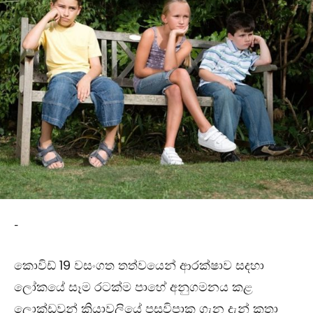
-
කොවිඩ් 19 වසංගත තත්වයෙන් ආරක්ෂාව සදහා
ලෝකයේ සෑම රටක්ම පාහේ අනුගමනය කළ
ලොක්ඩවුන් ක්‍රියාවලියේ පසුවිපාක ගැන දැන් කතා