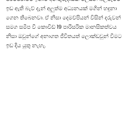
ඉඩ ඇති බැව් දැන් අලුත්ම අධ්‍යනයක් මගින් හදුනා
ගෙන තිබෙනවා. ඒ නිසා දෙමව්පියන් විසින් දරුවන්
සමග සමීප වී කොවිඩ් 19 පාරිසරික මානසිකත්වය
නිසා ඔවුන්ගේ අනාගත ජීවිතයත් ලොක්ඩවුන් වීමට
ඉඩ දිය යුතු නැහැ.