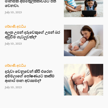
මානසික අසමතුලිතතාවයට පත්
වෙනවා.
July 10, 2023
ගර්භණී අවධිය
අලුත උපන් දරුවෙකුගේ උපන් බර
අඩුවීම ගැටලුවක්ද?
July 10, 2023
ගර්භණී අවධිය
දරුවා වෙනුවෙන් කිරි එරෙන
අම්මලාගේ පෝෂණයට කෘතිම
ආහාර පාන අවශ්‍යමද?
July 10, 2023