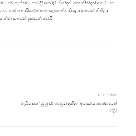
පැත්තට මේ පැත්තට පෙරලි පෙරලි නින්දත් නොනින්දත් අතර ගත
වා නම් කොයිතරම් නම් සැපතක්ද කියලා ඔබටත් හිතිලා
ගන්න ඔබටත් පුළුවන් වේවි.
Next article
පැටියාගේ මුහුණ හාපුරා දකින අවසරය තාත්තාටත්
දෙමු