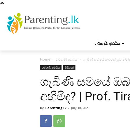
ගර්භණී අවධිය
Home
ගර්භණී අවධිය
ගැබිණි සමයේ ඔබටත් සුව නින්දක්
ගර්භණී අවධිය
වීඩියෝ
ගැබිණි සමයේ ඔබට
අහිමිද? | Prof. Ti
By
Parenting.lk
-
July 10, 2020