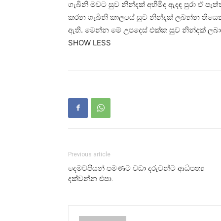
ගැබිනි මවට සුව නින්දක් අහිමිද ඇ‍දඳ පුරා ඒ 
කරන ගැබිනි කාලයේ සුව නින්දක් ලබන්න තියෙන
ඇති. මෙන්න මේ උපදෙස් එක්ක සුව නින්දක් ලබා
SHOW LESS
Previous article
දෙමව්පියන් පමණට වඩා දරුවන්ට ආධිපත්‍ය
දක්වන්න එපා.