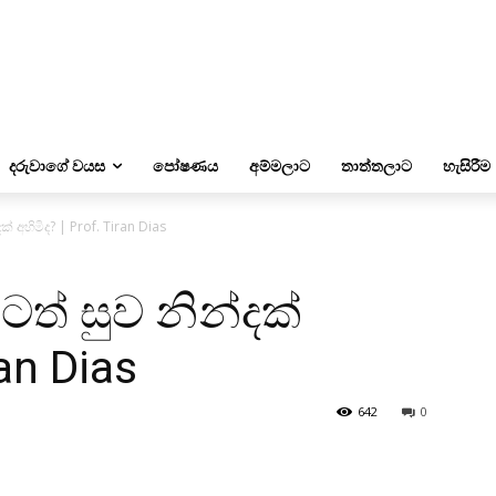
දරුවාගේ වයස
පෝෂණය
අම්මලාට
තාත්තලාට
හැසිරීම
 අහිමිද? | Prof. Tiran Dias
ත් සුව නින්දක්
ran Dias
642
0