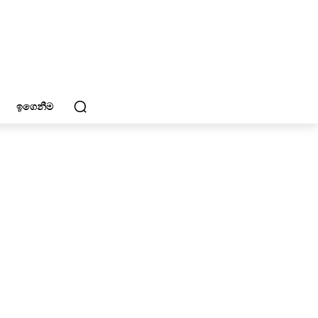
ඉගෙනීම