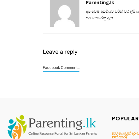
Parenting.lk
අප වෙබ් අඩවියට වරින් වර ලිපි 
පල කෙරෙනු ඇත.
Leave a reply
Facebook Comments
POPULAR
නව යොවුන් දරුවා 
19ත් අතර)