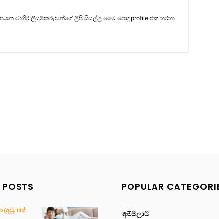
සපයන බාහිර ලියුම්කරුවන්ගේ ලිපි සියල්ල මෙම පොදු profile එක හරහා
 POSTS
POPULAR CATEGORI
(අවු. 13ත්
අම්මලාට