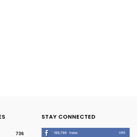
ES
STAY CONNECTED
LIKE
165,796
Fans
736