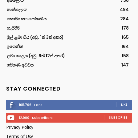
අම්මලාට
736
තාත්තලාට
494
සෞඛ්‍ය සහ පෝෂණය
284
හැසිරීම
178
මුල් ළමා විය (අවු. 1ත් 3ත් අතර)
165
ඉගෙනීම
164
ළමා කාලය (අවු. 6ත් 12ත් අතර)
158
ගර්භණී අවධිය
147
STAY CONNECTED
LIKE
165,796
Fans
SUBSCRIBE
12,900
Subscribers
Privacy Policy
Terms of Use