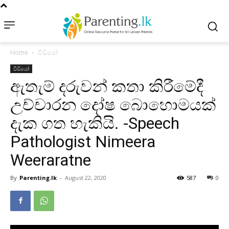
Home
වීඩියෝ
වීඩියෝ
ඇතැම් දරුවන් කතා කිරීමේදී
උච්චාරන දෝෂ බොහොමයක්
දැක ගත හැකියි. -Speech
Pathologist Nimeera
Weeraratne
By
Parenting.lk
-
August 22, 2020
587
0