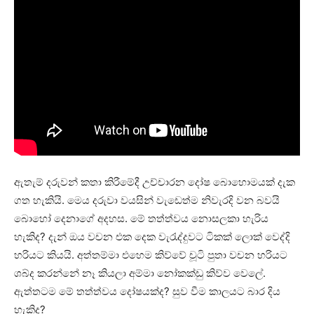
ඇතැම් දරුවන් කතා කිරීමේදී උච්චාරන දෝෂ බොහොමයක් දැක
ගත හැකියි. මෙය දරුවා වයසින් වැඩෙත්ම නිවැරදි වන බවයි
බොහෝ දෙනාගේ අදහස. මේ තත්ත්වය නොසලකා හැරිය
හැකිද? දැන් ඔය වචන එක දෙක වැරැද්දුවට ටිකක් ලොක් වෙද්දි
හරියට කියයි. අත්තම්මා එහෙම කිව්වේ චූටි පුතා වචන හරියට
ශබ්ද කරන්නේ නෑ කියලා අම්මා නෝකක්ඩු කිව්ව වෙලේ.
ඇත්තටම මේ තත්ත්වය දෝෂයක්ද? සුව වීම කාලයට බාර දිය
හැකිද?