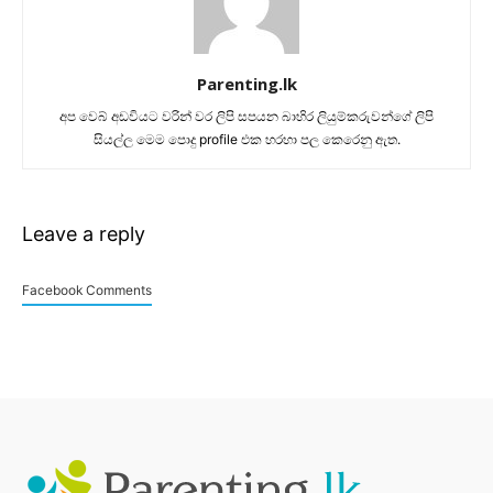
Parenting.lk
අප වෙබ් අඩවියට වරින් වර ලිපි සපයන බාහිර ලියුම්කරුවන්ගේ ලිපි
සියල්ල මෙම පොදු profile එක හරහා පල කෙරෙනු ඇත.
Leave a reply
Facebook Comments