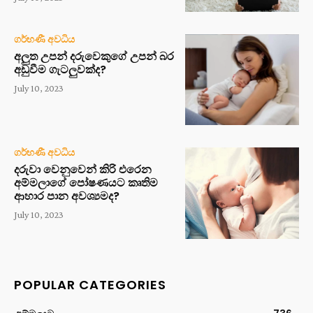
ගර්භණී අවධිය
අලුත උපන් දරුවෙකුගේ උපන් බර
අඩුවීම ගැටලුවක්ද?
July 10, 2023
ගර්භණී අවධිය
දරුවා වෙනුවෙන් කිරි එරෙන
අම්මලාගේ පෝෂණයට කෘතිම
ආහාර පාන අවශ්‍යමද?
July 10, 2023
POPULAR CATEGORIES