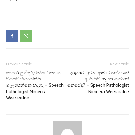
Previous article
Next article
සමහර පුංචිදරුවන්ගේ කතාව
දරුවාට ශ්‍රවන ආබාධ තත්වයක්
වයසට කිසිසේත්ම
ඇති බව හදුනා ගන්නේ
ගැලපෙන්නෙ නැහැ – Speech
කෙසේද? – Speech Pathologist
Pathologist Nimeera
Nimeera Weeraratne
Weeraratne