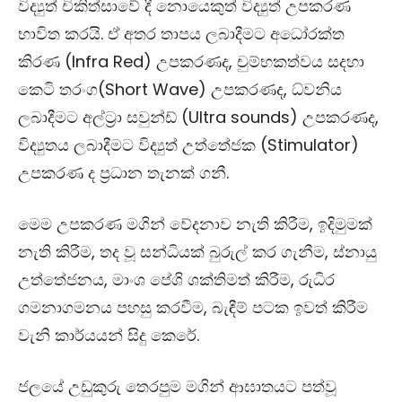
විද්‍යුත් චිකිත්සාවේ දී නොයෙකුත් විද්‍යුත් උපකරණ
භාවිත කරයි. ඒ අතර තාපය ලබාදීමට අධෝරක්ත
කිරණ (
Infra Red)
උපකරණද
,
චුම්භකත්වය සදහා
කෙටි තරංග(
Short Wave)
උපකරණද
,
ධ්වනිය
ලබාදීමට අල්ට්‍රා සවුන්ඩ් (
Ultra sounds)
උපකරණද
,
විද්‍යුතය ලබාදීමට විද්‍යුත් උත්තේජක (
Stimulator)
උපකරණ ද ප්‍රධාන තැනක් ගනී.
මෙම උපකරණ මගින් වේදනාව නැති කිරීම
,
ඉදිමුමක්
නැති කිරීම
,
තද වූ සන්ධියක් බුරුල් කර ගැනීම
,
ස්නායු
උත්තේජනය
,
මාංශ පේශි ශක්තිමත් කිරීම
,
රුධිර
ගමනාගමනය පහසු කරවීම
,
බැඳීම් පටක ඉවත් කිරීම
වැනි කාර්යයන් සිදු කෙරේ.
ජලයේ උඩුකුරු තෙරපුම මගින් ආඝාතයට පත්වූ