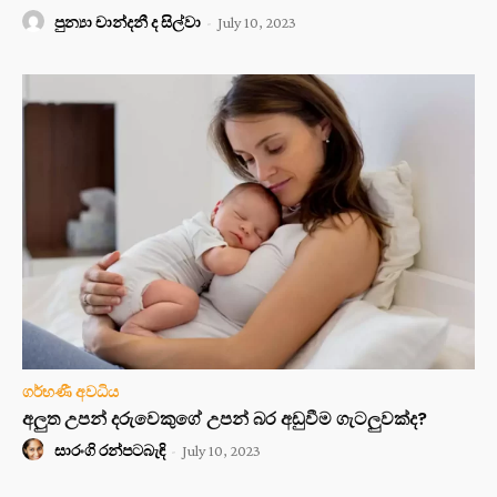
පුන්‍යා චාන්දනී ද සිල්වා
-
July 10, 2023
ගර්භණී අවධිය
අලුත උපන් දරුවෙකුගේ උපන් බර අඩුවීම ගැටලුවක්ද?
සාරංගි රන්පටබැඳි
-
July 10, 2023