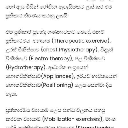
හෝ ඇය විසින් රෝගියා ඇගැයීමකට ලක් කර එම
ප්‍රතිකාර තීරණය කරනු ලබයි.
එම ප්‍රතිකාර ප්‍රභේද ගණනාවකට බෙදේ. එනම්
ප්‍රතිකාරමය ව්‍යායාම (
Therapeutic exercise),
උරස් චිකිත්සාව (
chest Physiotherapy),
විද්‍යුත්
චිකිත්සාව (
Electro therapy),
ජල චිකිත්සාව
(
Hydrotherapy),
ආධාරක ආශ්‍රයෙන්
භෞතචිකිත්සාව(
Appliances),
ඉරියව් භාවිතයෙන්
භෞතචිකිත්සාව(
Positioning)
ලෙස පෙන්වා දිය
හැක.
ප්‍රතිකාරමය ව්‍යායාම ලෙස සන්ධි චලනය පහසු
කරවන ව්‍යායාම (
Mobilization exercises),
මාංශ
පේශි ශක්තිමත් කරවන ව්‍යායාම (
Strengthening