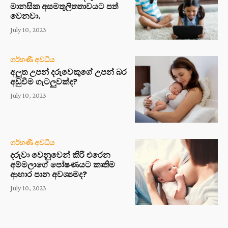
මානසික අසමතුලිතතාවයට පත්
වෙනවා.
July 10, 2023
ගර්භණී අවධිය
අලුත උපන් දරුවෙකුගේ උපන් බර
අඩුවීම ගැටලුවක්ද?
July 10, 2023
ගර්භණී අවධිය
දරුවා වෙනුවෙන් කිරි එරෙන
අම්මලාගේ පෝෂණයට කෘතිම
ආහාර පාන අවශ්‍යමද?
July 10, 2023