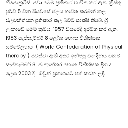
හිපොක්‍රටිස් පවා මෙම ප්‍රතිකාර භාවිත කර ඇත. ක්‍රිස්තු
පූර්ව 5 වන සියවසේ ජලය භාවිත කරමින් කල
ජලචිකිත්සක ප්‍රතිකාර කල බවට සාක්ෂි තිබේ.
ශ්‍රී
ලංකාවේ මෙම ක්‍රමය 1957 වසරේදී අරම්භ කර ඇත.
1953 සැප්තැම්බර් 8 ලෝක භෞත චිකිත්සක
සම්මේලනය (
World Confederation of Physical
therapy )
පවත්වා ඇති අතර
ඉන්පසු එම දිනය එනම්
සැප්තැම්බර් 8 ජාත්‍යන්තර භෞත චිකිත්සක දිනය
ලෙස 2003 දී ඔවුන් ප්‍රකාශයට පත් කරන ලදි.