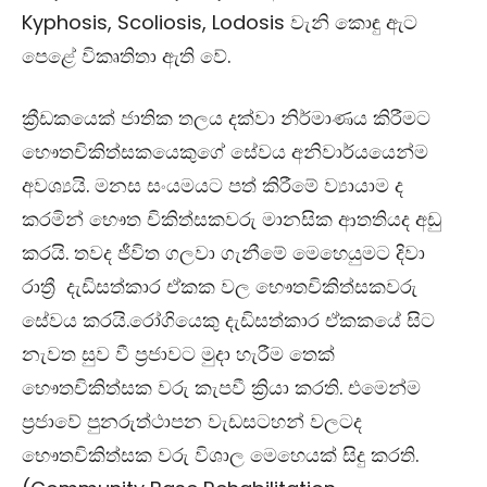
Kyphosis, Scoliosis, Lodosis
වැනි කොඳු ඇට
පෙළේ විකෘතිතා ඇති වේ.
ක්‍රීඩකයෙක් ජාතික තලය දක්වා නිර්මාණය කිරීමට
භෞතචිකිත්සකයෙකුගේ සේවය අනිවාර්යයෙන්ම
අවශ්‍යයි.
මනස සංයමයට පත් කිරීමේ ව්‍යායාම ද
කරමින් භෞත චිකිත්සකවරු මානසික ආතතියද අඩු
කරයි.
තවද ජීවිත ගලවා ගැනීමේ මෙහෙයුමට දිවා
රාත්‍රී දැඩිසත්කාර ඒකක වල භෞතචිකිත්සකවරු
සේවය කරයි.රෝගියෙකු දැඩිසත්කාර ඒකකයේ සිට
නැවත සුව වී ප්‍රජාවට මුදා හැරීම තෙක්
භෞතචිකිත්සක වරු කැපවී ක්‍රියා කරති.
එමෙන්ම
ප්‍රජාවේ පුනරුත්ථාපන වැඩසටහන් වලටද
භෞතචිකිත්සක වරු විශාල මෙහෙයක් සිදු කරති.