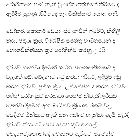
රෝගීන්ගේ පණ නැති වූ පේශි ශක්තිමත් කිරීමට ද
ඇවිදීම පුහුණු කිරීමටද ජල චිකිත්සාව යොදා ගනී.
වෝකර්
,
කෝනර් චෙයා
,
ස්ටෑන්ඩින් ෆ්රේම්
,
කිහිලි
කරු
,
පතුරු ක්‍රම
,
විශේෂිත සපත්තු භාවිතයෙන් ද
භෞතචිකිත්සක ක්‍රම රෝගීන්ට කරනු ලබයි.
ඉරියව් හඳුන්වා දීමෙන් කරන භෞතචිකිත්සාව ද
වැදගත් වේ. වේදනාව අඩු කරන ඉරියව්
,
ඉදිමුම අඩු
කරන ඉරියව්
,
ප්‍රතීක ක්‍රියා උත්තේජනය කරන ඉරියව්
මගින් රෝග සුව කරනවා මෙන්ම නිවැරදි ඉරියව්
හඳුන්වා දීමෙන් අනාබාධිතව ක්‍රියාකාරකම් වල
යෙදීමට මිනිසාට හැකි වන අන්දම හදුන්වා දෙයි. වැරදි
ඉරියව් නිසා බොහෝ දෙනෙකුට ගෙලේ
වේදනාව
,
කොන්දේ වේදනාව ඇතිවේ.
එමෙන්ම