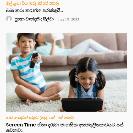
මුල් ළමා විය (අවු. 1ත් 3ත් අතර)
බබා කථා කරන්න පරක්කුයි..
පුන්‍යා චාන්දනී ද සිල්වා
-
July 10, 2023
නව යොවුන් දරුවා (අවු. 13ත් 19ත් අතර)
Screen Time නිසා දරුවා මානසික අසමතුලිතතාවයට පත්
වෙනවා.