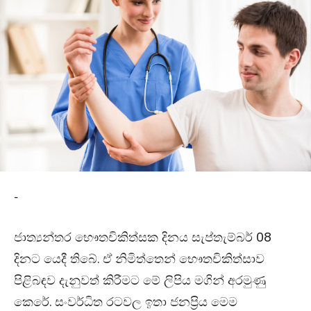
-
ජාත්‍යන්තර භෞතචිකිත්සක දිනය සැප්තැම්බර් 08
දිනට යෙදී තිබේ. ඒ නිමිත්තෙන් භෞතචිකිත්සාව
පිළිබඳව දැනුවත් කිරීමට මේ ලිපිය මගින් අරමුණු
කෙරේ. සංවර්ධිත රටවල ඉතා ජනප්‍රිය මෙම