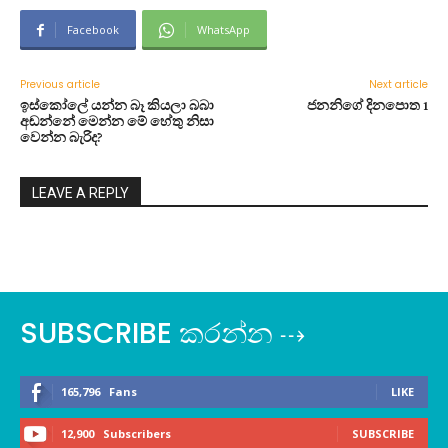
Facebook
WhatsApp
Previous article
Next article
ඉස්කෝලේ යන්න බෑ කියලා බබා
ජනනිගේ දිනපොත 1
අඬන්නේ මෙන්න මේ හේතු නිසා
වෙන්න බැරිද?
LEAVE A REPLY
SUBSCRIBE කරන්න ⇢
165,796
Fans
LIKE
12,900
Subscribers
SUBSCRIBE