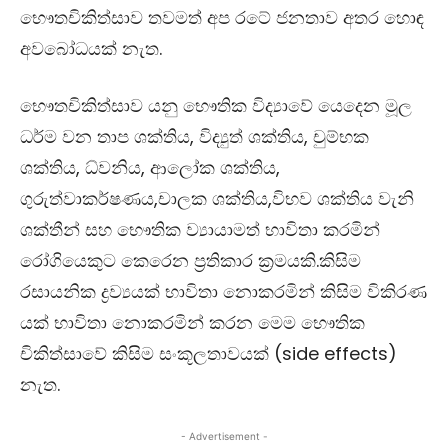
භෞතචිකිත්සාව තවමත් අප රටේ ජනතාව අතර හොඳ
අවබෝධයක් නැත.
භෞතචිකිත්සාව යනු භෞතික විද්‍යාවේ යෙදෙන මූල
ධර්ම වන තාප ශක්තිය
,
විද්‍යුත් ශක්තිය
,
චුම්භක
ශක්තිය
,
ධ්වනිය
,
ආලෝක ශක්තිය
,
ගුරුත්වාකර්ෂණය
,
චාලක ශක්තිය
,
විභව ශක්තිය වැනි
ශක්තීන් සහ භෞතික ව්‍යායාමත් භාවිතා කරමින්
රෝගියෙකුට කෙරෙන ප්‍රතිකාර ක්‍රමයකි.කිසිම
රසායනික ද්‍රව්‍යයක් භාවිතා නොකරමින් කිසිම විකිරණ
යක් භාවිතා නොකරමින් කරන මෙම භෞතික
චිකිත්සාවේ කිසිම සංකූලතාවයක් (
side effects)
නැත.
- Advertisement -