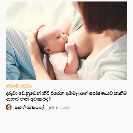
ගර්භණී අවධිය
දරුවා වෙනුවෙන් කිරි එරෙන අම්මලාගේ පෝෂණයට කෘතිම
ආහාර පාන අවශ්‍යමද?
සාරංගි රන්පටබැඳි
-
July 10, 2023