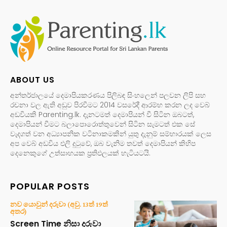
ABOUT US
අන්තර්ජාලයේ දෙමාපියකරණය පිලිබඳ සිංහලෙන් පලවන ලිපි සහ
රචනා වල ඇති අඩුව පිරවීමට 2014 වසරේදී ආරම්භ කරන ලද වෙබ්
අඩවියකි Parenting.lk. දැනටමත් දෙමාපියන් වී සිටින ඔබටත්,
දෙමාපියන් වීමට බලාපොරොත්තුවෙන් සිටින සැමටත් එක සේ
වැදගත් වන අධ්‍යාපනික වටිනාකමකින් යුතු දැනුම් සම්භාරයක් ලෙස
අප වෙබ් අඩවිය එලි දුටුවේ, ඔබ වැනිම තවත් දෙමාපියන් කිහිප
දෙනෙකුගේ උත්සාහයක ප්‍රතිඵලයක් හැටියටයි.
POPULAR POSTS
නව යොවුන් දරුවා (අවු. 13ත් 19ත්
අතර)
Screen Time නිසා දරුවා