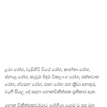
ළමා රෝග
,
වැඩිහිටි වියේ රෝග
,
කාන්තා රෝග
,
ස්නායු රෝග
,
කැඩුම් බිඳුම් විකලාංග රෝග
,
රක්තවාත
රෝග
,
ශ්වසන රෝග
,
ජාන රෝග සහ ක්‍රීඩා අනතුරු
වැනි සියලු දේ සදහා භෞතචිකිත්සක ප්‍රතිකාර ඇත.
භෞත චිකිත්සකවරයාට රෝගියා යොමු වූ පසු ඔහු