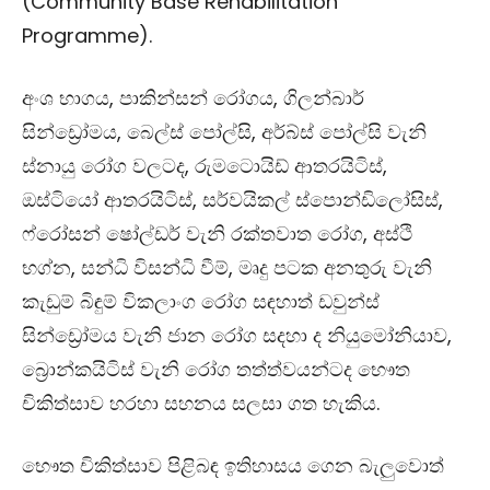
(
Community Base Rehabilitation
Programme).
අංශ භාගය
,
පාකින්සන් රෝගය
,
ගිලන්බාර්
සින්ඩ්‍රෝමය
,
බෙල්ස් පෝල්සි
,
අර්බ්ස් පෝල්සි වැනි
ස්නායු රෝග වලටද
,
රුමටොයිඩ් ආතරයිටිස්
,
ඔස්ටියෝ ආතරයිටිස්
,
සර්වයිකල් ස්පොන්ඩිලෝසිස්
,
ෆ්රෝසන් ෂෝල්ඩර් වැනි රක්තවාත රෝග
,
අස්ථි
භග්න
,
සන්ධි විසන්ධි වීම්
,
මෘදු පටක අනතුරු වැනි
කැඩුම් බිඳුම් විකලාංග රෝග සඳහාත් ඩවුන්ස්
සින්ඩ්‍රෝමය වැනි ජාන රෝග සදහා ද නියුමෝනියාව
,
බ්‍රොන්කයිටිස්
වැනි රෝග තත්ත්වයන්ටද භෞත
චිකිත්සාව හරහා සහනය සලසා ගත හැකිය.
භෞත චිකිත්සාව පිළිබඳ
ඉතිහාසය ගෙන බැලුවොත්