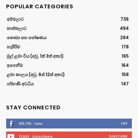
POPULAR CATEGORIES
අම්මලාට
736
තාත්තලාට
494
සෞඛ්‍ය සහ පෝෂණය
284
හැසිරීම
178
මුල් ළමා විය (අවු. 1ත් 3ත් අතර)
165
ඉගෙනීම
164
ළමා කාලය (අවු. 6ත් 12ත් අතර)
158
ගර්භණී අවධිය
147
STAY CONNECTED
LIKE
165,796
Fans
SUBSCRIBE
12,900
Subscribers