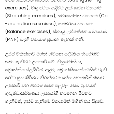
exercises),
මෘදු පටක ඇදීමට ලක් කරන ව්‍යායාම
(
Stretching exercises),
සමායෝජන ව්‍යායාම (
Co
-ordination exercises),
සමබරතා ව්‍යායාම
(
Balance exercises),
ස්නායු උත්තේජනය ව්‍යායාම
(
P.N.F)
වැනි ව්‍යායාම ප්‍රධාන තැනක් ගනී.
උරස් චිකිත්සාව මගින් ශ්වසන පද්ධතිය නිරෝගීව
තබා ගැනීමට උපකාරී වේ. නියුමෝනියා
,
බ්‍රොන්කියෝලයිටිස්
,
ඇදුම
,
බ්‍රොන්කියෙක්ටේසිස් වැනි
රෝග සුව කිරීමට නිරන්තරයෙන්ම භෞතචිකිත්සාව
උපකාරී වන අතරම පෙනහලුවල සෙම ශ්‍රාවයන්
ගුරුත්වාකර්ෂණය උපයෝගී කරගෙන පිටතට
ගැනීමත්
,
හුස්ම ගැනීමේ ව්‍යායාමත් මගින් එය සිදුවේ.