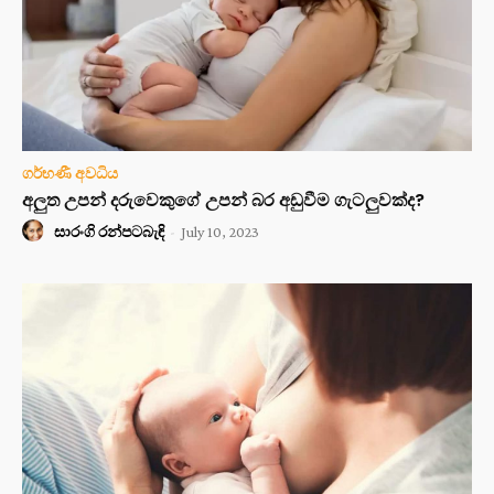
ගර්භණී අවධිය
අලුත උපන් දරුවෙකුගේ උපන් බර අඩුවීම ගැටලුවක්ද?
සාරංගි රන්පටබැඳි
-
July 10, 2023