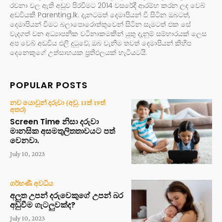
රචනා වල ඇති අඩුව පිරවීමට 2014 වසරේදී ආරම්භ කරන ලද වෙබ්
අඩවියකි Parenting.lk. දැනටමත් දෙමාපියන් වී සිටින ඔබටත්,
දෙමාපියන් වීමට බලාපොරොත්තුවෙන් සිටින සැමටත් එක සේ
වැදගත් වන අධ්‍යාපනික වටිනාකමකින් යුතු දැනුම් සම්භාරයක් ලෙස
අප වෙබ් අඩවිය එලි දුටුවේ, ඔබ වැනිම තවත් දෙමාපියන් කිහිප
දෙනෙකුගේ උත්සාහයක ප්‍රතිඵලයක් හැටියටයි.
POPULAR POSTS
නව යොවුන් දරුවා (අවු. 13ත් 19ත්
අතර)
Screen Time නිසා දරුවා
මානසික අසමතුලිතතාවයට පත්
වෙනවා.
July 10, 2023
ගර්භණී අවධිය
අලුත උපන් දරුවෙකුගේ උපන් බර
අඩුවීම ගැටලුවක්ද?
July 10, 2023