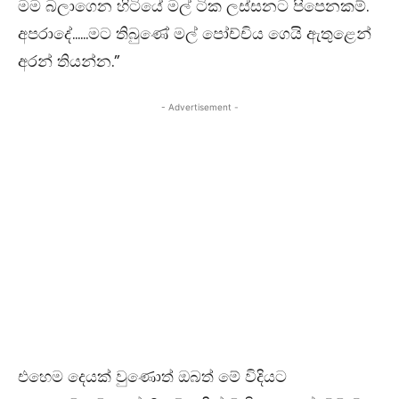
මම බලාගෙන හිටියේ මල් ටික ලස්සනට පිපෙනකම්.
අපරාදේ……මට තිබුණේ මල් පෝච්චිය ගෙයි ඇතුළෙන්
අරන් තියන්න.
”
- Advertisement -
එහෙම දෙයක් වුණොත් ඔබත් මේ විදියට