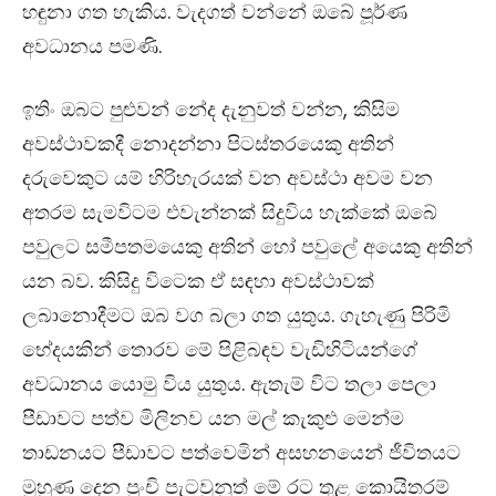
හ
ඳු
නා ගත හැකිය. වැදගත් වන්නේ ඔබේ පූර්ණ
අවධානය පමණි.
ඉතිං ඔබට පුළුවන් නේද දැනුවත් වන්න
,
කිසිම
අවස්ථාවකදී නොදන්නා පිටස්තරයෙකු අතින්
දරුවෙකුට යම් හිරිහැරයක් වන අවස්ථා අවම වන
අතරම සැමවිටම එවැන්නක් සිදුවිය හැක්කේ ඔබේ
පවුලට සමීපතමයෙකු අතින් හෝ පවුලේ අයෙකු අතින්
යන බව. කිසිදු විටෙක ඒ ස
ඳ
හා අවස්ථාවක්
ලබානොදීමට ඔබ වග බලා ගත යුතුය. ගැහැණු පිරිමි
භේදයකින් තොරව මේ පිළිබ
ඳ
ව වැඩිහිටියන්ගේ
අවධානය යොමු විය යුතුය. ඇතැම් විට තලා පෙලා
පීඩාවට පත්ව මිලිනව යන මල් කැකුළු මෙන්ම
තාඩනයට පීඩාවට පත්වෙමින් අසහනයෙන් ජීවිතයට
මුහුණ දෙන පුංචි පැටවුනුත් මේ රට තුළ කොයිතරම්