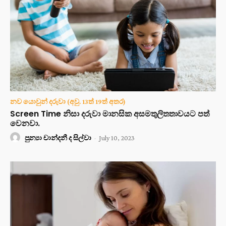
නව යොවුන් දරුවා (අවු. 13ත් 19ත් අතර)
Screen Time නිසා දරුවා මානසික අසමතුලිතතාවයට පත්
වෙනවා.
පුන්‍යා චාන්දනී ද සිල්වා
-
July 10, 2023