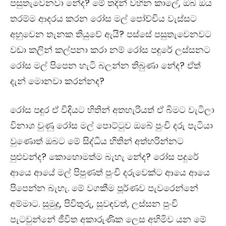
පසුතැවෙනවා නේද
?
මේ තදින් වහින කාලේ
,
ඔබ ඔය
තරම්ම ආදරය කරන රෝස මල් පෝච්චිය වැස්සට
අහුවෙන තැනක තියුවේ ඇයි
?
පස්සේ පසුතැවෙනවට
වඩා කලින් කල්පනා කරා නම් රෝස ප
ඳු
රේ ලස්සනට
රෝස මල් පිපෙන හැටි බලන්න තිබුණා නේද
?
ඒත්
දැන් මොනවා කරන්නද
?
රෝස ප
ඳු
ර ඒ විදියට හිතින් අතහැරියත් ඒ බිමට වැටිලා
විනාශ වුණු රෝස මල් පොට්ටුව ඔබේ පුංචි දරු පැටියා
වුණොත් ඔබට මේ සිද්ධිය හිතින් අත්හරින්නට
පුළුවන්ද
?
කොහොමත්ම බැහැ නේද
?
රෝස පදුරේ
ආයෙ ආයේ මල් පිපුණත් පුංචි දරුවෙක්ට ආයෙ ආයෙ
පිපෙන්න බැහැ. මේ වගකීම පූර්ණව පැවරෙන්නේ
අම්මාට. සුමුදු
,
පිවිතුරු
,
සුව
ඳ
වත්
,
ලස්සන පුංචි
පැටවුන්නේ ජීවිත අකාරුණික ලෙස අහිමිව යන මේ