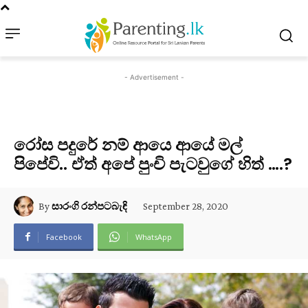
- Advertisement -
රෝස පදුරේ නම් ආයෙ ආයේ මල්
පිපේවි.. ඒත් අපේ පුංචි පැටවුගේ හිත් ….?
September 28, 2020
By
සාරංගි රන්පටබැඳි
Facebook
WhatsApp