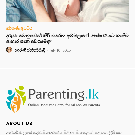
ගර්භණී අවධිය
දරුවා වෙනුවෙන් කිරි එරෙන අම්මලාගේ පෝෂණයට කෘතිම
ආහාර පාන අවශ්‍යමද?
සාරංගි රන්පටබැඳි
-
July 10, 2023
ABOUT US
අන්තර්ජාලයේ දෙමාපියකරණය පිලිබඳ සිංහලෙන් පලවන ලිපි සහ