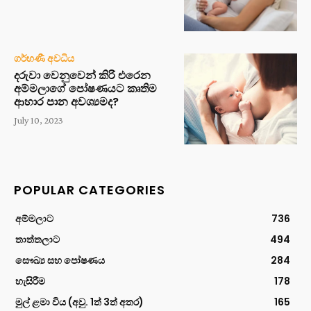
ගර්භණී අවධිය
දරුවා වෙනුවෙන් කිරි එරෙන
අම්මලාගේ පෝෂණයට කෘතිම
ආහාර පාන අවශ්‍යමද?
July 10, 2023
POPULAR CATEGORIES
අම්මලාට
736
තාත්තලාට
494
සෞඛ්‍ය සහ පෝෂණය
284
හැසිරීම
178
මුල් ළමා විය (අවු. 1ත් 3ත් අතර)
165