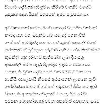
සියයට දෙසියක් සම්පූර්ණ කිරීමේ වගකීම වගේම
යුතුකම දෙමාපියන් වශයෙන් අපට පැවරෙනවා.
අවධානයෙන් ඉන්න
,
ඔබේ නොදරුවා සමීප වන්නේ
කාටද යන වග. ඔවුන්ට යම් යම් දේ ගෙනැවිත්
දෙන්නේ කවුරුන්ද යන වග. ඒ කුමක් ස
ඳ
හාද
?
එසේ
කරන්නට ඒ පුද්ගලයා දරුවාට ඇති විශේෂ හිතවත්කම
කුමක්ද
?
ඔහු දරුවාට තෑගිබෝග ලබා දිය යුතු
අයෙක්ද
?
මේ කරුණු පිළබ
ඳ
ව දරුවාට වටහා ගත
නොහැකි වුවත් දෙමාපියන් වන ඔබට වටහා ගත
හැකියි. අසැල්වැසි නිවසේ අය්යාගෙන් ලැබෙන පුංචි
බෝනික්කා ඔබට කියන්නේ දරුවාගේ ජීවිතයට ඇති
විය හැකි අනතුරක අවදානම විය හැකියි. දරුවා
පවසන බොහෝමයක් වචන අතරේ ඒ අවදානම ඔබට