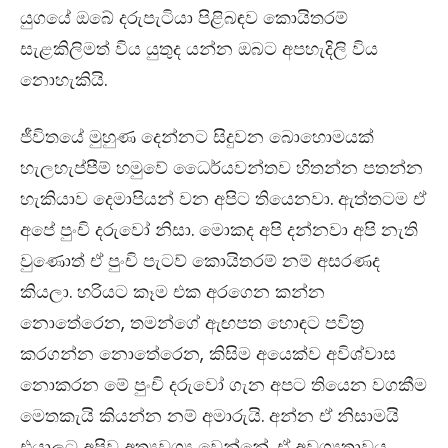
යුගයේ ඔබේ දරුපැටියා පිළිබ
ඳ
ව කොයිතරම්
සැළකිලිමත් විය යුතුද යන්න ඔබට අපහැදිලි විය
නොහැකියි.
ජීවිතයේ මුහුණ දෙන්නට සිදුවන බොහොමයක්
හැලහැප්පීම් හමුවේ ධෛර්යවන්තව හිතන්න පතන්න
හැකියාව දෙමාපියන් වන අපිට තියෙනවා. ඇත්තටම ඒ
අපේ පුංචි දරුවෝ නිසා. මොකද අපි දන්නවා අපි නැති
වුණොත් ඒ පුංචි පැටව් කොයිතරම් නම් අසරණද
කියලා. හරියට කෑම එක අරගෙන කන්න
නොතේරෙන
,
තමන්ගේ ඇ
ඟ
පත හො
ඳ
ට පවිත‍්‍ර
කරගන්න නොතේරෙන
,
කිසිම අයෙක්ව අවිශ්වාස
නොකරන මේ පුංචි දරුවෝ ගැන අපට තියෙන වගකීම
මෙතකැයි කියන්න නම් අමාරුයි. අන්න ඒ නිසාමයි
එයාලට අපිව අත්‍යවශ්‍ය වෙන්නේ. ඒ අවශ්‍යතාවය