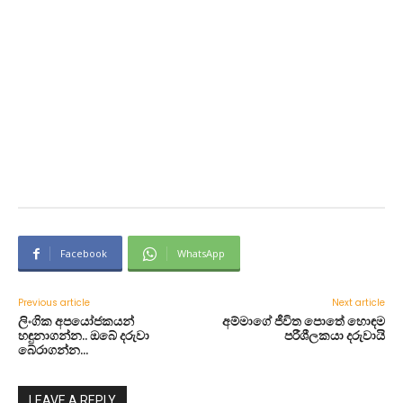
Facebook
WhatsApp
Previous article
Next article
ලිංගික අපයෝජකයන්
අම්මාගේ ජීවිත පොතේ හොඳම
හඳුනාගන්න.. ඔබේ දරුවා
පරීශීලකයා දරුවායි
බේරාගන්න…
LEAVE A REPLY