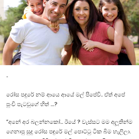
-
රෝස පදුරේ නම් ආයෙ ආයේ මල් පිපේවි.. ඒත් අපේ
පුංචි පැටවුගේ හිත් ….?
”
අනේ අර බලන්නකෝ… ඊයේ
?
වැස්සට මම අලූතින්ම
ගෙනාපු සුදු රෝස පඳුරේ මල් පොට්ටු ටික බිම හැලිලා.