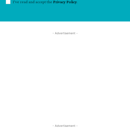
I've read and accept the
Privacy Policy
.
- Advertisement -
- Advertisement -