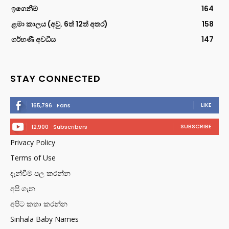
ඉගෙනීම
164
ළමා කාලය (අවු. 6ත් 12ත් අතර)
158
ගර්භණී අවධිය
147
STAY CONNECTED
LIKE
165,796
Fans
SUBSCRIBE
12,900
Subscribers
Privacy Policy
Terms of Use
දැන්වීම් පල කරන්න
අපි ගැන
අපිට කතා කරන්න
Sinhala Baby Names