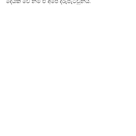
දෙයක් වේ නම් ඒ අපේ දරුපැටවුන්ය.