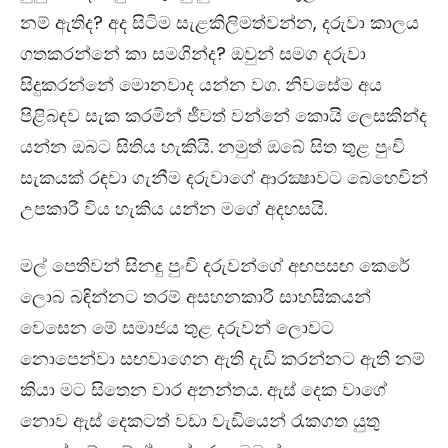
නම් ඇතිද
?
අද සිටිම සැළකිලිමත්වන්න
,
දරුවා කාලය
ගතකරන්නේ කා සමගින්ද
?
ඔවුන් සමග දරුවා
සිදුකරන්නේ මොනවාද යන්න වග. නිවසේම අය
පිළිබ
ඳ
ව සැක කරමින් ජීවත් වන්නේ කොයි ලෙසකින්ද
යන්න ඔබට සිතිය හැකියි. නමුත් ඔබේ සිත තුළ පුංචි
සැකයක් ර
ඳ
වා ගැනීම දරුවාගේ ආරක්‍ෂාවට බෙහෙවින්
උපකාරී විය හැකිය යන්න මගේ අදහසයි.
මල් පෙතිවන් සිනඳු පුංචි දරුවන්ගේ අ
ඟ
පස
ඟ
කෙරේ
ලොබ බ
ඳි
න්නට තරම් අසහනකාරී සාහසිකයන්
වෙසෙන මේ සමාජය තුළ දරුවන් ලොවට
නොපෙන්වා ස
ඟ
වාගෙන ඇති දැඩි කරන්නට ඇති නම්
කියා මට සිතෙන වාර අනන්තය. ඇස් දෙක වාගේ
නොව ඇස් දෙකටත් වඩා වැඩියෙන් රැකගත යුතු