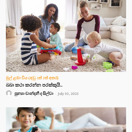
මුල් ළමා විය (අවු. 1ත් 3ත් අතර)
බබා කථා කරන්න පරක්කුයි..
පුන්‍යා චාන්දනී ද සිල්වා
-
July 10, 2023