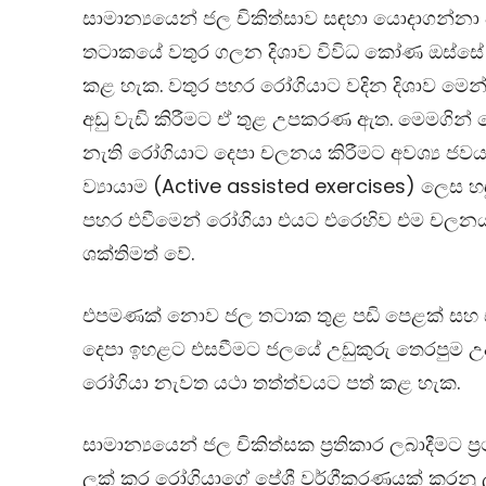
සාමාන්‍යයෙන් ජල චිකිත්සාව සඳහා යොදාගන්නා
තටාකයේ වතුර ගලන දිශාව විවිධ කෝණ ඔස්සේ
කළ හැක. වතුර පහර රෝගියාට වදින දිශාව මෙ
අඩු වැඩි කිරීමට ඒ තුළ උපකරණ ඇත. මෙමගින්
නැති රෝගියාට දෙපා චලනය කිරීමට අවශ්‍ය ජවය ජලය
ව්‍යායාම
(Active assisted exercises)
ලෙස හඳ
පහර එවීමෙන් රෝගියා එයට එරෙහිව එම චලන
ශක්තිමත් වේ.
එපමණක් නොව ජල තටාක තුළ පඩි පෙළක් සහ සම
දෙපා ඉහළට එසවීමට ජලයේ උඩුකුරු තෙරපුම උදව
රෝගියා නැවත යථා තත්ත්වයට පත් කළ හැක.
සාමාන්‍යයෙන් ජල චිකිත්සක ප‍්‍රතිකාර ලබාදීමට
ලක් කර රෝගියාගේ පේශී වර්ගීකරණයක් කරනු 