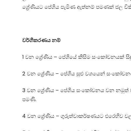
ශ්‍රේණියට පේශිය පැමිණ ඇත්නම් පමණක් ජල චිකි
වර්ගීකරණය නම්
1 වන ශ්‍රේණිය – පේශියේ කිසිම සංකෝචනයක් සි
2 වන ශ්‍රේණිය – පේශිය සුළු වශයෙන් සංකෝචනය
3 වන ශ්‍රේණිය – පේශිය සංකෝචනය වන නම
පමණි.
4 වන ශ්‍රේණිය – ගුරුත්වාකර්ෂණයට එරෙහිව 