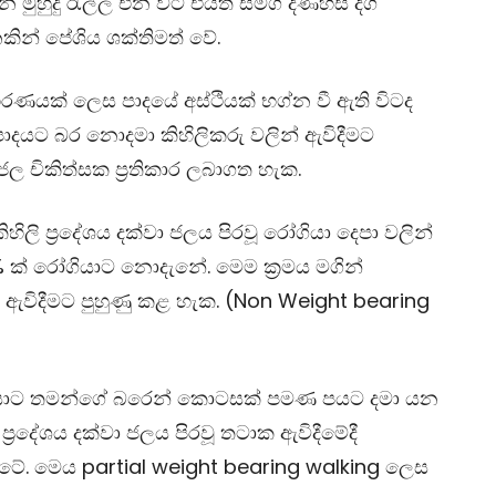
න මුහුදු රැල්ල එන විට එයත් සමග දණහිස දිග
කින් පේශිය ශක්තිමත් වේ.
ාහරණයක් ලෙස පාදයේ අස්ථියක් භග්න වී ඇති විටද
පාදයට බර නොදමා කිහිලිකරු වලින් ඇවිදීමට
ජල චිකිත්සක ප‍්‍රතිකාර ලබාගත හැක.
ි ප‍්‍රදේශය දක්වා ජලය පිරවූ රෝගියා දෙපා වලින්
 ක් රෝගියාට නොදැනේ. මෙම ක‍්‍රමය මගින්
ඇවිදීමට පුහුණු කළ හැක.
(Non Weight bearing
ියාට තමන්ගේ බරෙන් කොටසක් පමණ පයට දමා යන
රදේශය දක්වා ජලය පිරවූ තටාක ඇවිදීමේදී
ැටේ. මෙය
partial weight bearing walking
ලෙස