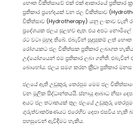
භෞත චිකිත්සාවේ එක් එක් ආකාරයේ ප්‍රතිකාර ක්
ප‍්‍රතිකාර ප‍්‍රභේදයක් වන ජල චිකිත්සාව
(Hydroth
චිකිත්සාව
(Hydrotherapy)
යනු ලංකාව වැනි රටක
ප‍්‍රදේශයක ජලය සුලභව ඇත. එය අපට නොමිලේ 
රට වටා මුහුද තිබේ. එබැවින් සුදුසුකම් ලත් භ
රෝගයකට ජල චිකිත්සක ප‍්‍රතිකාර ලබාගත හැකිය.
උද්යෝගයෙන් එම ප‍්‍රතිකාර ලබා ගනිති. එබැවින් 
බොහෝය. ජලය සමග කරන ක‍්‍රීඩා ප‍්‍රතිකාර මනස
ජලයේ ඇති උඩුකුරු තෙරපුම මෙම ජල චිකිත්සාව
වන මූලික සිද්ධාන්තයයි. ස්නායු ආබාධ නිසා දෙ
අයට ජල තටාකයක් තුල ජලයේ උඩුකුරු තෙරපුම
ගුරුත්වාකර්ෂණයට එරෙහිව දෙපා එසවිය හැකි බැ
පහසුවෙන් ඇවිදීමට හැකිය.