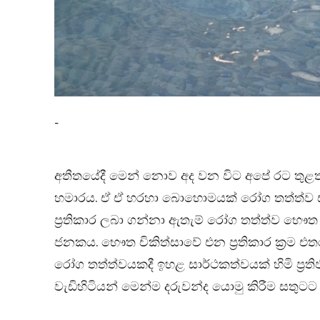
-
අතීතයේදී මෙන් නොව අද වන විට අපේ රට තුළත
හමාරය. ඒ ඒ හරහා බොහොමයක් රෝග තත්ත්ව සඳහ
ප්‍රතිකාර ලබා ගන්නා ඇතැම් රෝග තත්ත්ව භෞත චි
ජනකය. භෞත චිකිත්සාවේ එන ප්‍රතිකාර ක්‍රම එතර
රෝග තත්ත්වයකදී ඉහළ සාර්ථකත්වයක් හිමි ප්‍රත
වැඩිහිටියන් මෙන්ම දරුවන්ද යොමු කිරීම සතුට