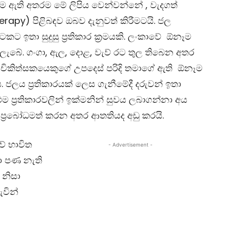
‍රම ඇති අතරම මේ ලිපිය වෙන්වන්නේ , වැදගත්
erapy)
පිළිබඳව ඔබව දැනුවත් කිරීමටයි. ජල
ට ඉතා සුදුසු ප‍්‍රතිකාර ක‍්‍රමයකි. ලංකාවේ ඕනෑම
ලැබේ. ගංගා, ඇල, දොළ, වැව් රට තුල තිබෙන අතර
ෞත චිකිත්සකයෙකුගේ උපදෙස් පරිදි තමාගේ ඇති ඕනෑම
 ජලය ප‍්‍රතිකාරයක් ලෙස ගැනීමේදී දරුවන් ඉතා
එම ප‍්‍රතිකාරවලින් ඉක්මනින් සුවය ලබාගන්නා අය
 ප‍්‍රබෝධමත් කරන අතර ආතතියද අඩු කරයි.
ේ භාවිත
- Advertisement -
පා පණ නැති
 නිසා
වින්