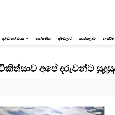
දරුවාගේ වයස
පෝෂණය
අම්මලාට
තාත්තලාට
හැසිරීම
කිත්සාව අපේ දරුවන්ට සුදුසු