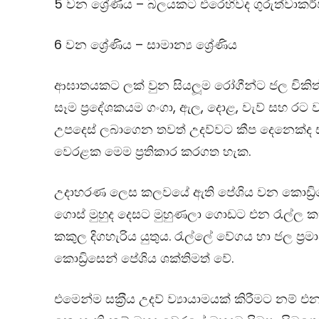
5 වන ශ්‍රේණිය – බලයකට එරෙහිවද ගුරුත්වා
6 වන ශ්‍රේණිය – සාමාන්‍ය ශ්‍රේණිය
ආඝාතයකට ලක් වුන සියලූම රෝගීන්ට ජල චිකිත්
සෑම ප‍්‍රදේශකයම ගංගා, ඇල, දොළ, වැව් සහ රට 
උපදෙස් ලබාගෙන තවත් උදව්වට කීප දෙනෙක්ද ස
වෙරළක මෙම ප‍්‍රතිකාර කරගත හැක.
උදාහරණ ලෙස කලවයේ ඇති පේශිය වන කොඩ්‍රි
ගොස් මුහුද දෙසට මුහුණලා ගොඩට එන රැල්ල ක
කකුල දිගහැරිය යුතුය. රැල්ලේ වේගය හා ජල ප‍්‍ර
කොඩ්‍රිසෙන් පේශිය ශක්තිමත් වේ.
එමෙන්ම සක‍්‍රීය උදව් ව්‍යායාමයක් කිරීමට නම