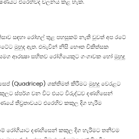
කර්ෂණයට එරෙහිවද චලනය කළ හැක.
සාව සඳහා රෝහල් තුළ පහසුකම් නැති වුවත් අප රටේ
වටේට මුහුද ඇත. එබැවින් නිසි භෞත චිකිත්සක
මග ආරක්‍ෂා සහිතව රෝගියෙකුට ගංගාවක හෝ මුහුදු
සෙප්
(Quadricep)
ශක්තිමත් කිරීමට මුහුදු වෙරළට
කුලට ස්පර්ශ වන විට එයට විරුද්ධව දණහිසෙන්
මාණයේ තීව‍්‍රතාවයට එරෙහිව කකුල දිග හැරීම
් එනම් රෝගියාට දණහිසෙන් කකුල දිග හැරීමට තනිවම