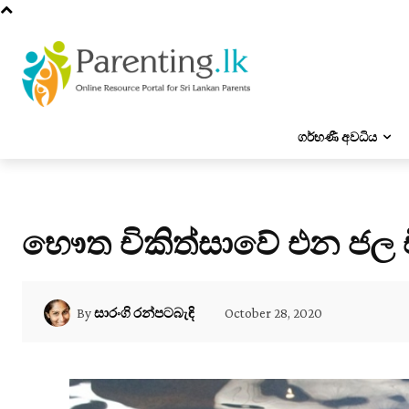
ගර්භණී අවධිය
භෞත චිකිත්සාවේ එන ජල චි
October 28, 2020
By
සාරංගි රන්පටබැඳි