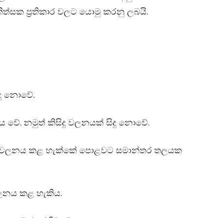
ත්සක ප‍්‍රතිකාර වලට යොමු කරනු ලබයි.
දු නොවේ.
 වේ. නමුත් කිසිදු වලනයක් සිදු නොවේ.
ුත් චලනය කළ හැක්කේ පොළවට සමාන්තර තලයක
වලනය කළ හැකිය.