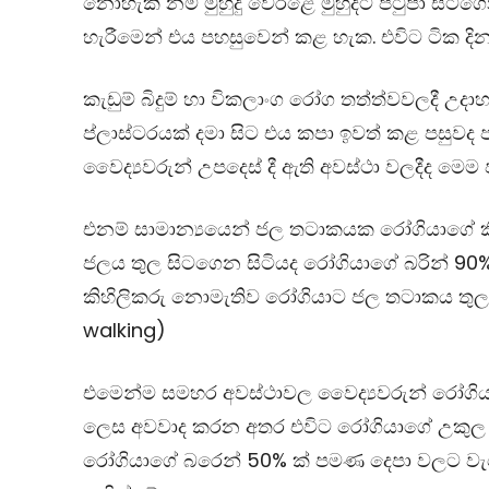
නොහැකි නම් මුහුදු වෙරළේ මුහුදට පිටුපා සිටගෙ
හැරීමෙන් එය පහසුවෙන් කළ හැක. එවිට ටික දින
කැඩුම් බිදුම් හා විකලාංග රෝග තත්ත්වවලදී උද
ප්ලාස්ටරයක් දමා සිට එය කපා ඉවත් කළ පසුවද 
වෛද්‍යවරුන් උපදෙස් දී ඇති අවස්ථා වලදීද මෙම 
එනම් සාමාන්‍යයෙන් ජල තටාකයක රෝගියාගේ කිහිල
ජලය තුල සිටගෙන සිටියද රෝගියාගේ බරින් 90%
කිහිලිකරු නොමැතිව රෝගියාට ජල තටාකය තුල 
walking)
එමෙන්ම සමහර අවස්ථාවල වෛද්‍යවරුන් රෝග
ලෙස අවවාද කරන අතර එවිට රෝගියාගේ උකුල ප‍්‍
රෝගියාගේ බරෙන් 50% ක් පමණ දෙපා වලට ව