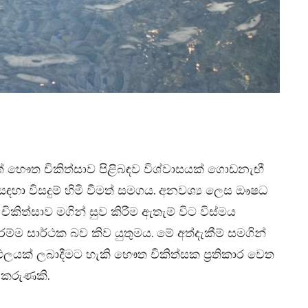
් භෞත චිකිත්සාව පිළිබඳව විශ්වාසයක් ගොඩනැඟී
ා විසදුම් හිමි වීමත් සමගය. අනවශ්‍ය ලෙස ඖෂධ
කිත්සාව මගින් සුව කිරීම ඇතැම් විට විස්මය
ම්ම සාර්ථක බව කිව යුතුමය. මේ අත්දැකීම් සමගින්
ිඵලයක් ලබාදීමට හැකි භෞත චිකිත්සක ප්‍රතිකාර වෙත
ට කරුණකි.