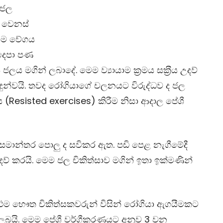
 ජල
 වෙනස්
න්ම වේගය
 දෙපා පණ
 මගින් ලබාදේ. මෙම ව්‍යායාම ක‍්‍රමය සක‍්‍රීය උදව්
ුන්වයි. තවද රෝගියාගේ චලනයට විරුද්ධව ද ජල
ය
(Resisted exercises)
කිරීම නිසා ආදාල පේශී
ාන්තර පොලු ද සවිකර ඇත. පඩි පෙළ නැගීමේදී
් කරයි. මෙම ජල චිකිත්සාව මගින් ඉතා ඉක්මණින්
 ප‍්‍රථම භෞත චිකිත්සකවරුන් විසින් රෝගියා ඇගයීමකට
ලබයි. මෙම පේශී වර්ගීකරණයට අනුව 3 වන