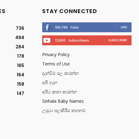
ES
STAY CONNECTED
LIKE
165,796
Fans
736
494
SUBSCRIBE
12,900
Subscribers
284
Privacy Policy
178
Terms of Use
165
දැන්වීම් පල කරන්න
164
අපි ගැන
158
අපිට කතා කරන්න
147
Sinhala Baby Names
උපුටා පලකිරීම තහනම්