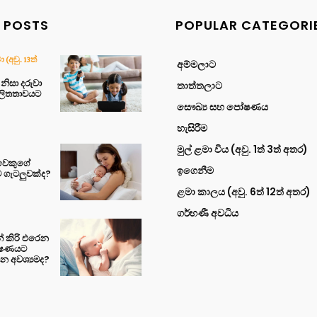
 POSTS
POPULAR CATEGORI
(අවු. 13ත්
අම්මලාට
ිසා දරුවා
තාත්තලාට
ලිතතාවයට
සෞඛ්‍ය සහ පෝෂණය
හැසිරීම
මුල් ළමා විය (අවු. 1ත් 3ත් අතර)
ුවෙකුගේ
ඉගෙනීම
ම ගැටලුවක්ද?
ළමා කාලය (අවු. 6ත් 12ත් අතර)
ගර්භණී අවධිය
් කිරි එරෙන
ෝෂණයට
න අවශ්‍යමද?