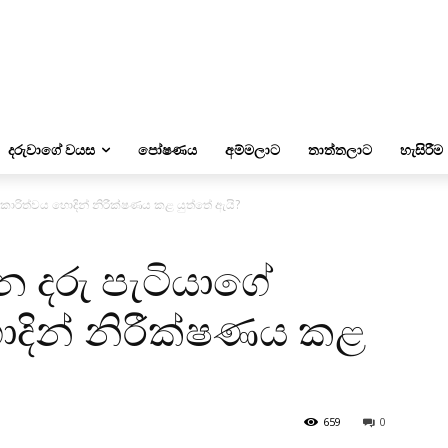
දරුවාගේ වයස
පෝෂණය
අම්මලාට
තාත්තලාට
හැසිරීම
ියාකාරිත්වය හොදින් නිරීක්ෂණය කළ යුත්තේ ඇයි?
න දරු පැටියාගේ
හොදින් නිරීක්ෂණය කළ
659
0