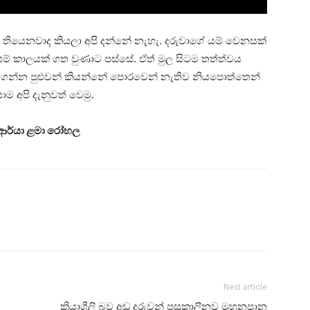
යක් තියෙනවාද කියලා අපි දන්නේ නැහැ. දරුවාගේ යම් වෙනසක්
 කාලයක් ගත වුණාට පස්සේ. ඒත් මුල සිටම තත්ත්වය
ෙස් ගන්න පුළුවන් කියන්නේ පොරවෙන් නැතිව නියපොත්තෙන්
ම අපි දැනුවත් වෙමු.
ේ ආර්යා ළමා රෝහල
Next article
ක්‍රියාශීලි බව අඩු දරුවන් පසුකාලීනව මුහුනපාන