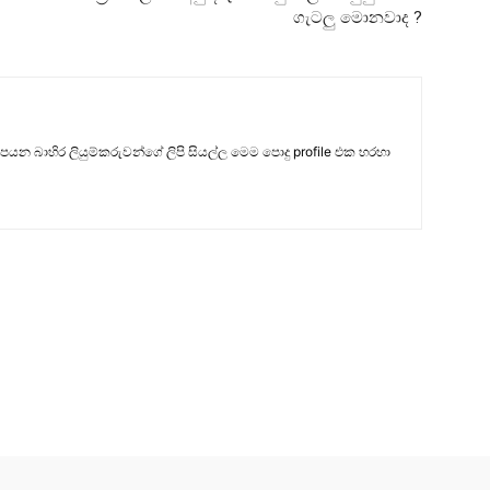
ගැටලු මොනවාද ?
සපයන බාහිර ලියුම්කරුවන්ගේ ලිපි සියල්ල මෙම පොදු profile එක හරහා