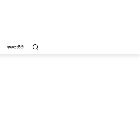
ඉගෙනීම