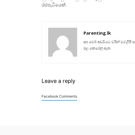
රජපැටියෙක්..
Parenting.lk
අප වෙබ් අඩවියට වරින් වර ලිපි 
පල කෙරෙනු ඇත.
Leave a reply
Facebook Comments