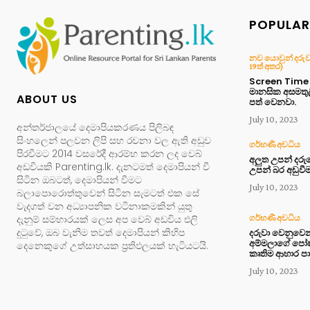
POPULAR
නව යොවුන් දරුවා 
19ත් අතර)
Screen Time න
මානසික අසමතු
ABOUT US
පත් වෙනවා.
July 10, 2023
අන්තර්ජාලයේ දෙමාපියකරණය පිලිබඳ
සිංහලෙන් පලවන ලිපි සහ රචනා වල ඇති අඩුව
ගර්භණී අවධිය
පිරවීමට 2014 වසරේදී ආරම්භ කරන ලද වෙබ්
අලුත උපන් දර
අඩවියකි Parenting.lk. දැනටමත් දෙමාපියන් වී
උපන් බර අඩුවී
සිටින ඔබටත්, දෙමාපියන් වීමට
July 10, 2023
බලාපොරොත්තුවෙන් සිටින සැමටත් එක සේ
වැදගත් වන අධ්‍යාපනික වටිනාකමකින් යුතු
දැනුම් සම්භාරයක් ලෙස අප වෙබ් අඩවිය එලි
ගර්භණී අවධිය
දුටුවේ, ඔබ වැනිම තවත් දෙමාපියන් කිහිප
දරුවා වෙනුවෙන
අම්මලාගේ ප
දෙනෙකුගේ උත්සාහයක ප්‍රතිඵලයක් හැටියටයි.
කෘතිම ආහාර පා
July 10, 2023