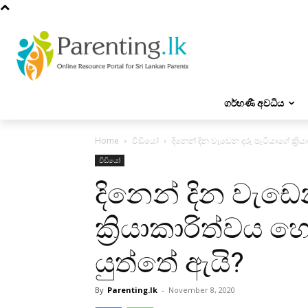
ගර්භණී අවධිය
Home
වීඩියෝ
දිනෙන් දින වැඩෙන දරු පැටියාගේ ක්‍ර
වීඩියෝ
දිනෙන් දින වැඩෙ
ක්‍රියාකාරිත්වය 
යුත්තේ ඇයි?
By
Parenting.lk
-
November 8, 2020