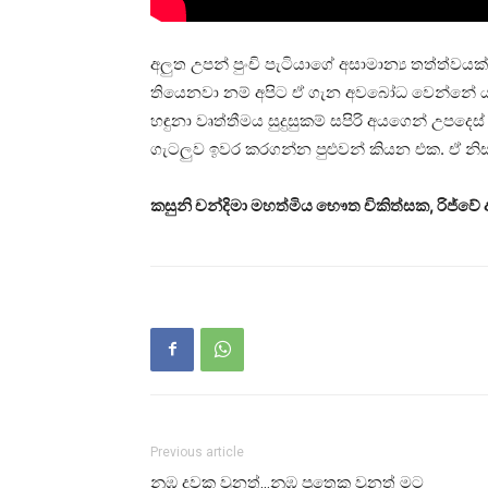
අලුත උපන් පුංචි පැටියාගේ අසාමාන්‍ය තත්ත්ව
තියෙනවා නම් අපිට ඒ ගැන අවබෝධ වෙන්නේ යම්
හඳුනා වෘත්තීමය සුදුසුකම් සපිරි අයගෙන් උපද
ගැටලුව ඉවර කරගන්න පුළුවන් කියන එක. ඒ නිසා
කසුනි චන්දිමා මහත්මිය භෞත චිකිත්සක, රිජ්ව
Previous article
නුඹ දුවක වුනත්…නුඹ පුතෙකු වුනත් මට