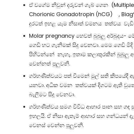
ඒ වගේම නිවුන් දරුවන් ගැබ් ගෙන
(
Multipl
Chorionic Gonadotropin (hCG) ,
Bia
දුරටත් ඉහළ යෑම නිසාත් වමනය තත්වය වැඩි 
Molar pregnancy
හෙවත් බුබුලු අර්බුදය
ගෙඩි හට ගැනීමක් සිදු වෙනවා. මෙම ගෙඩි ම
පිහිටන්නේ නැහැ. ඉතාම කලාතුරකින් බුබුලු අ
වෙන්නත් පුලුවනි.
ගර්භණීත්වයට පත් වීමෙන් මුල් සති කීපයේදී
යනවා. අධික වමන තත්වයක් දිගටම ඇති ව
බැලීමට සිදු වෙනවා.
ගර්භණීත්වය සමග විවිධ ආහාර පාන සහ ගඳ 
ඉහලයි. ඒ නිසා ඇතැම් ආහාර සහ ගන්ධයන් ද
වෙනස් වෙන්න පුලුවනි.