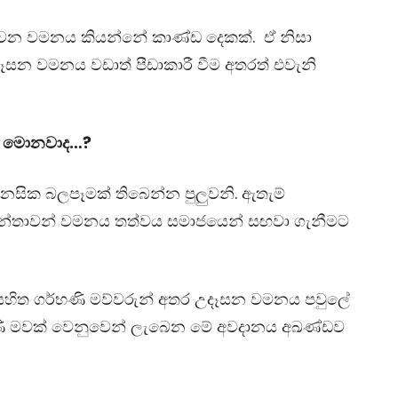
වෙන වමනය කියන්නේ කාණ්ඩ දෙකක්. ඒ නිසා
දෑසන වමනය වඩාත් පීඩාකාරී වීම අතරත් එවැනි
ේ මොනවාද…?
සික බලපෑමක් තිබෙන්න පුලුවනි. ඇතැම්
න කාන්තාවන් වමනය තත්වය සමාජයෙන් සඟවා ගැනීමට
සහිත ගර්භණි මව්වරුන් අතර උදෑසන වමනය පවුලේ
ී මවක් වෙනුවෙන් ලැබෙන මේ අවදානය අඛණ්ඩව