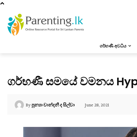
ගර්භණී අවධිය
ගර්භණී සමයේ වමනය Hyp
June 28, 2021
By
පුන්‍යා චාන්දනී ද සිල්වා