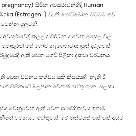
e pregnancy) සිටින අවස්ථාවන්හිදි Human
g%cka
(Estrogen
)
වැනි හෝර්මෝන මට්ටම තව
වෙන්න පුලුවනි.
- මේ අවස්ථාවේදී කලලය වර්ධනය වෙන සෛල වල
ිදි පොකුරක් සේ ගොඩ නැගෙනවා.නමුත් දරුවෙක්
ර්බුදයේදී ඇති වෙන ගෙඩි පිලිකා දක්වා වර්ධනය
 ඇති වෙන වමනය තත්වය සති කීපයකදී නැති වී
ුනොත් වමනයට බලපාන වෙනත් හේතු ගැන සලකා
සුවඳ වෙනුවෙන් ඇති වෙන සංවේදිතාවය ඉතාම
ැනීමත් වමනයට හේතුවක්. මේ තත්වයත් එක් එක් අයට