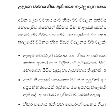
උදෑසන වමනය නිසා ඇති වෙන ගැටලු ගැන සඳ
අධික ලෙස වමනය යෑම නිසා මව විජලන තත්වය
නොමැතිව තමන්ගේ ජීවිතය ටික කාලයක් පවත්වා
නොමැතිව ජීවිතය පවත්වා ගත හැක්කේ දින තුනක
කාලයේදී වමනය නිසා සිරුර විජලනය වීම වලක්ව
ඇතැම් මව්වරුන් වමනය යන නිසා ආහාර පාන 
ගන්නා ආහාර පාන වලින් යම් ප්‍රමාණයක් 
නොගෙන සිටීම සුදුසු නැහැ.වමනය තිබුනත් ආ
අකමැති ආහාර නොගෙන සිටින්න පුලුවනි. ඇත
අප්‍රසන්නතාවයක් ඇත්නම් මේ අපහසු කාලයේද
ඇති දේ ආහාරයට ගැනීමට බාධාවක් නැහැ.
නිතර වමනය ඇති වන මව්වරුන් වමනය ගිය 