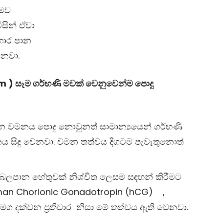
 මව
ිසින් ඒවා
ආහාර පාන
වනවා.
) සෑම ගර්භණී මවක් වෙනුවෙන්ම පොදු
 වමනය පොදු නොවුනත් සාමාන්‍යයෙන් ගර්භණී
 සිදු වෙනවා. වමන තත්වය දිගටම පැවැතුනොත්
බලපාන හේතුවක් නිශ්චිත ලෙසම සඳහන් කිරීමට
uman Chorionic Gonadotropin (hCG) ,
ග දක්වන ප්‍රතිචාර නිසා මේ තත්වය ඇති වෙනවා.