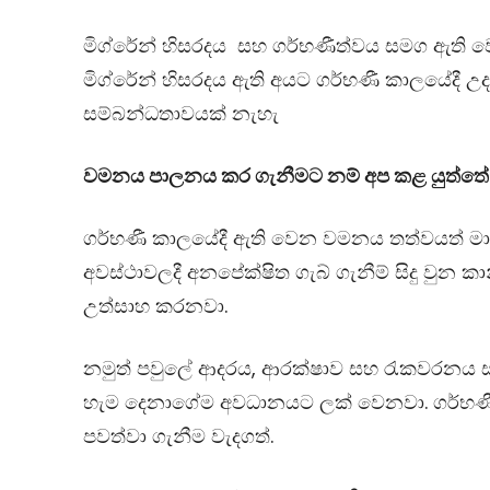
මිග්රේන් හිසරදය සහ ගර්භණීත්වය සමග ඇති 
මිග්රේන් හිසරදය ඇති අයට ගර්භණී කාලයේදී උ
සම්බන්ධතාවයක් නැහැ
වමනය පාලනය කර ගැනීමට නම් අප කළ යුත්ත
ගර්භණී කාලයේදී ඇති වෙන වමනය තත්වයත් මාන
අවස්ථාවලදී අනපේක්ෂිත ගැබ් ගැනීම් සිදු වු
උත්සාහ කරනවා.
නමුත් පවුලේ ආදරය, ආරක්ෂාව සහ රැකවරනය 
හැම දෙනාගේම අවධානයට ලක් වෙනවා. ගර්භණ
පවත්වා ගැනීම වැදගත්.