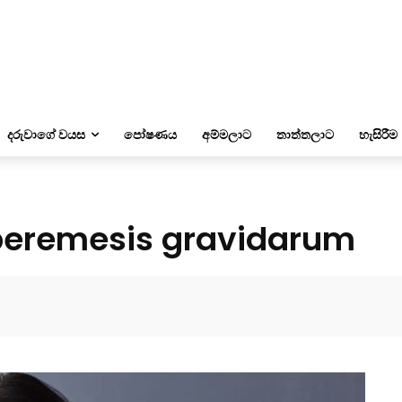
දරුවාගේ වයස
පෝෂණය
අම්මලාට
තාත්තලාට
හැසිරීම
eremesis gravidarum