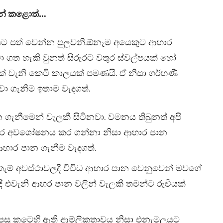
හන් කළොත්…
ට පත් වෙන්න පුලුවනි.ඕනෑම අයෙකුට ආහාර
 ගත හැකි වුනත් සිරුරට වතුර ස්වල්පයක් හෝ
් වැනි කෙටි කාලයක් පමණයි. ඒ නිසා ගර්භණී
ා ගැනීම ඉතාම වැදගත්.
ගැනීමෙන් වැලකී සිටිනවා. වමනය තිබුනත් අපි
සිරුර අවශෝෂනය කර ගන්නා නිසා ආහාර පාන
හාර පාන ගැනීම වැදගත්.
ැම් අවස්ථාවලදී විවිධ ආහාර පාන වෙනුවෙන් මවගේ
ී එවැනි ආහර පාන වලින් වැලකී තමන්ට රුචියක්
පසු කටෙහි ඇති ආම්ලිකතාවය නිසා එනැමලයට