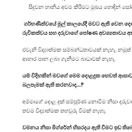
සිදුවන හානිය අවම කිරීමට මුඛය හොඳින් සෝදා 
ගර්භණීත්වයේ මුල් කාලයේදී මවට ඇති වෙන දොළ
රුචිකත්වය සහ දරුවාගේ පෝෂණ අවශ්‍යතාවය අ
එවැනි විද්‍යාත්මක සම්බන්ධතාවයක් නැහැ. නමු
ආහාර පාන ලබා ගැනීමට බාධාවක් නැහැ.
යම් විදිහකින් මවගේ මෙම දොළදුක හෙවත් ආස
බලපෑමක් ඇති කරනවාද…?
අම්මාගේ දොළ දුක් සම්පූර්ණ නොවීම නිසා දර
තවම විද්‍යාත්මක තහවුරු වීමක් නැහැ.
වමනය නිසා මිග්රේන් හිසරදය ඇති වීමට ඉඩ ති