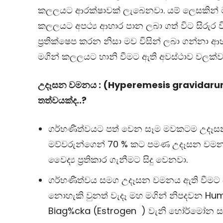
කලලයට ආරක්ෂාවක් ලැබෙනවා. යම් ලෙසකින්
කලලයට අපථ්‍ය ආහාර පාන ලබා ගත් විට සිරුර ව
ප්‍රතික්ෂෙප කරන නිසා මව විසින් ලබා ගන්නා 
මගින් කලලයට හානි වීමට ඇති අවස්ථාව වලක්
උදෑසන වමනය :
(
Hyperemesis gravidarum 
තත්වයක්ද..?
ගර්භණීත්වයට පත් වෙන සෑම මවකටම උදෑසන
මව්වරුන්ගෙන් 70 % කට පමණ උදෑසන වමනය
වෛද්‍ය ප්‍රතිකාර ගැනීමට සිදු වෙනවා.
ගර්භණීත්වය සමග උදෑසන වමනය ඇති වීමට 
නොහැකි වුනත් වැදෑ මහ මගින් නිපදවන H
Biag%cka
(Estrogen
)
වැනි හෝර්මෝන සම