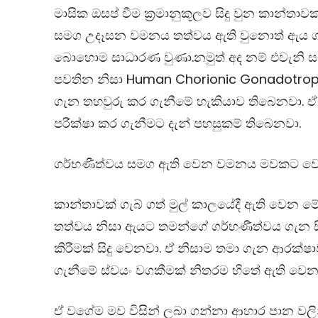
මාසික ඔසප් වීම ක්‍රමානුකූලව සිදු වුන කාන්තා
සමග උදෑසන වමනය තත්වය ඇති වුනොත් ඇය ගැ
බොහොම සාධාරණ වුණා.නමුත් අද නම් එවැනි සැ
පවතින නිසා Human Chorionic Gonadotropin
ගැන තහවුරු කර ගැනීමේ හැකියාව තිබෙනවා. 
පරීක්ෂා කර ගැනීමට දැන් පහසුකම් තිබෙනවා.
ගර්භණීත්වය සමග ඇති වෙන වමනය මවකට වෙස් 
කාන්තාවක් ගැබ් ගත් මුල් කාලයේදී ඇති වෙන 
තත්වය නිසා ඇයට තමන්ගේ ගර්භණීත්වය ගැන සි
කිරීමක් සිදු වෙනවා. ඒ නිසාම තමා ගැන ආරක්ෂ
ගැනීමේ ස්වයං වගකීමක් නිතරම හිතේ ඇති වෙන
ඒ වගේම මව විසින් ලබා ගන්නා ආහාර පාන වලි