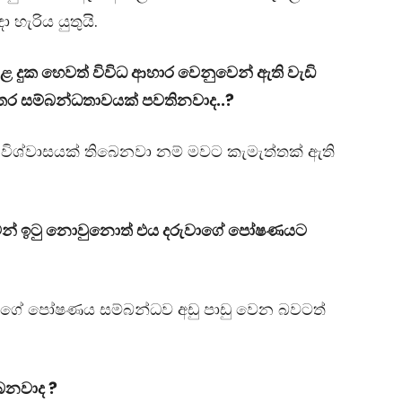
හැරිය යුතුයි.
 දුක හෙවත් විවිධ ආහාර වෙනුවෙන් ඇති වැඩි
තර සම්බන්ධතාවයක් පවතිනවාද..?
ත් විශ්වාසයක් තිබෙනවා නම් මවට කැමැත්තක් ඇති
ාවන් ඉටු නොවුනොත් එය දරුවාගේ පෝෂණයට
ුවාගේ පෝෂණය සම්බන්ධව අඩු පාඩු වෙන බවටත්
බෙනවාද ?