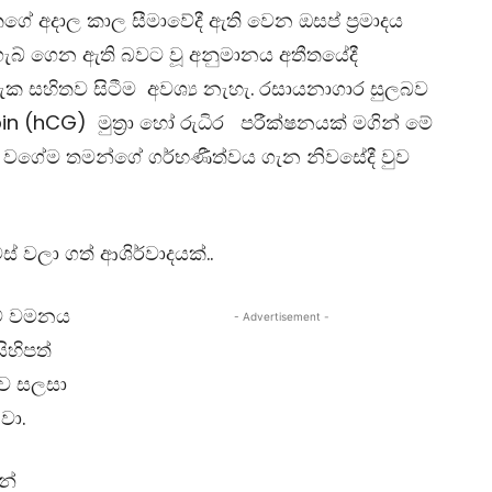
වකගේ අදාල කාල සීමාවේදී ඇති වෙන ඔසප් ප්‍රමාදය
බ් ගෙන ඇති බවට වූ අනුමානය අතීතයේදී
ක සහිතව සිටීම අවශ්‍ය නැහැ. රසායනාගාර සුලබව
 (hCG) මුත්‍රා හෝ රුධිර පරීක්ෂනයක් මගින් මේ
ඒ වගේම තමන්ගේ ගර්භණීත්වය ගැන නිවසේදී වුව
වලා ගත් ආශිර්වාදයක්..
මේ වමනය
- Advertisement -
හිපත්
ාව සලසා
වා.
න්