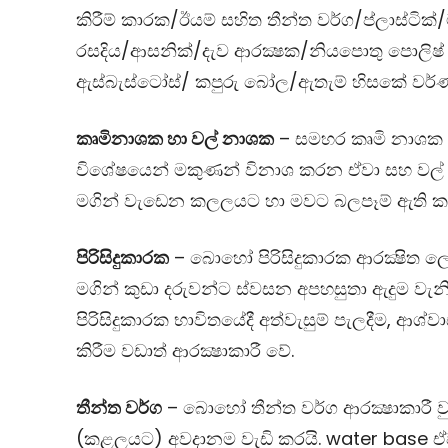
කිරීම් කාරක/ඊයම් සහිත තීන්ත වර්ග/ප්ලාස්ටික්/
රසදිය/ආසනික්/දැව ආරක්‍ෂක/නියපොතු පොලිෂ
ඇස්බැස්ටෝස්/ කපුරු බෝල/ඇතැම් හිස‍කේ වර
කෘමිනාශක හා වල් නාශක
– සමහර කෘමි නාශක
විශේෂයෙන් මකුණන් විනාශ කරන ඒවා සහ වල
මගින් වැඩෙන කලලයට හා මවට බලපෑම් ඇති ක
පිරිසිදුකාරක
– බොහෝ පිරිසිදුකාරක ආරක්‍ෂිත ල
මගින් කුඩා දරුවන්ට ස්වසන අපහසුතා ඇදුම වැනි 
පිරිසිදුකාරක භාවිතයේදී අත්වැසුම් පැලදීම, ආශ
කිරීම වඩාත් ආරක්‍ෂාකාරී වේ.
තීන්ත වර්ග
– බොහෝ තීන්ත වර්ග ආරක්‍ෂාකාරී වු
(කළලයට) අවදානම වැඩි කරයි.
water base
ඒ