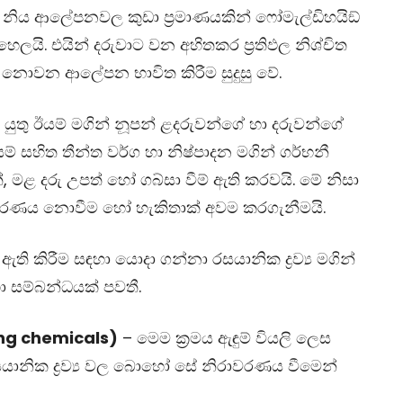
යි. නිය ආලේපනවල කුඩා ප‍්‍රමාණයකින් ෆෝමැල්ඩිහයිඞ්
ෙලයි. එයින් දරුවාට වන අහිතකර ප‍්‍රතිඵල නිශ්චිත
ු නොවන ආලේපන භාවිත කිරීම සුදුසු වේ.
ින් යුතු ඊයම් මගින් නූපන් ළදරුවන්ගේ හා දරුවන්ගේ
යම් සහිත තීන්ත වර්ග හා නිෂ්පාදන මගින් ගර්භනී
, මළ දරු උපත් හෝ ගබ්සා වීම් ඇති කරවයි. මේ නිසා
ාවරණය නොවීම හෝ හැකිතාක් අවම කරගැනීමයි.
ි කිරීම සඳහා යොදා ගන්නා රසයානික ද්‍රව්‍ය මගින්
 සම්බන්ධයක් පවතී.
eaning chemicals)
– මෙම ක‍්‍රමය ඇඳුම් වියලි ලෙස
 රසයානික ද්‍රව්‍ය වල බොහෝ සේ නිරාවරණය වීමෙන්