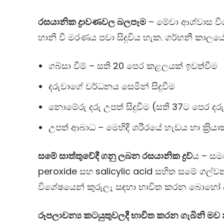
රසයානික ද්‍රාවණවල බලපෑම
– මේවා ආශ්වාස වීමෙ
හානි වී මරණය පවා සිදුවිය හැක. ගර්භනී කාලය
ගබ්සා වීම් – සති 20 පෙර කළලයක් ඉවත්වීම
දරුවාගේ වර්ධනය සෙමින් සිදුවීම
නොමේරු දරු උපත් සිදුවීම (සති 37ට පෙර දරු
උපත් ආබාධ – මෙහිදී ශරීරයේ හැඩය හා ක‍්‍රිය
සමේ සාත්තුවේදී ගනු ලබන රසයානික ද්‍රව්‍
ය – සම
peroxide
සහ
salicylic acid
සහිත සමේ ගල්වන
විශේෂයෙන් කුරුලෑ සඳහා භාවිත කරන බොහෝ
රූපලාවන්‍ය කටයුතුවලදී භාවිත කරන ගැබිනි මව න