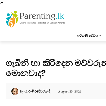
ගර්භණී අවධිය
ගැබිනි හා කිරිදෙන මව්වරුන
මොනවාද?
August 23, 2021
By
සාරංගි රන්පටබැඳි