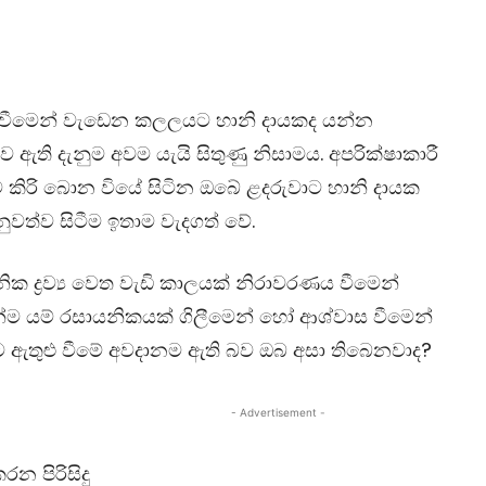
ණය වීමෙන් වැඩෙන කලලයට හානි දායකද යන්න
ව ඇති දැනුම අවම යැයි සිතුණු නිසාමය. අපරික්ෂාකාරී
ම කිරි බොන වියේ සිටින ඔබේ ළදරුවාට හානි දායක
නුවත්ව සිටීම ඉතාම වැදගත් වේ.
ික ද්‍රව්‍ය වෙත වැඩි කාලයක් නිරාවරණය වීමෙන්
්ම යම් රසායනිකයක් ගිලීමෙන් හෝ ආශ්වාස වීමෙන්
ට ඇතුළු වීමේ අවදානම ඇති බව ඔබ අසා තිබෙනවාද?
- Advertisement -
 පිරිසිදු