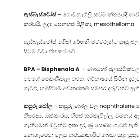
ඇස්බැස්ටෝස්
– ගොඩනැගිලි කර්මාන්තයේදී භා
කරවයි. උදා: පෙනහළු පිළිකා,
mesothelioma
ඇස්බැස්ටෝස් මගින් ගර්භනී මව්වරුන්ට සෘජු බල
සිටීම වඩා හිතකර වේ.
BPA – Bisphenola A
– බොහෝ ප්ලාස්ටික්ව
මවගේ පෙකණිවැල හරහා ගර්භාෂයේ සිටින දරුව
ගැටළු, හැසිරීමේ වෙනස්කම් සමහර දරුවන්ට ඇත
කපුරු බෝල
– කපුරු බෝල වල
naphthalene
න
හිසරදය, ඔක්කාරය, හිසේ කරකැවිල්ල, වමනය ඇත
ගැනීමෙන් ඔවුන්ට ඉතා දරුණු සෞඛ්‍ය ගැටළු ඇති
නොගැටෙන ලෙස ආරක්‍ෂාකාරීව ගබඩා කළ යුතු