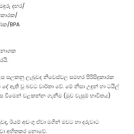
මඳුරු දඟර/
් කාරක/
්ණක/
BPA
් නාශක
රයි.
ෙස සලකනු ලැබූවද නිවෙස්වල සමහර පිරිසිදුකාරක
දේ ඇති වූ බවට වාර්තා වේ. මේ නිසා උඳුන් හා ටයිල්
්වාස වීමෙන් වළකන්න ගැනීම (මුව වැසුම් භාවිතය)
වද, ඊයම් අඩංගු ඒවා මගින් මවට හා දරුවාට
වා අහිතකර නොවේ.