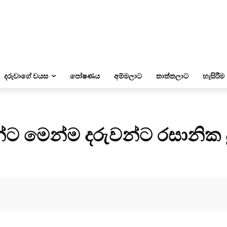
දරුවාගේ වයස
පෝෂණය
අම්මලාට
තාත්තලාට
හැසිරීම
්ට මෙන්ම දරුවන්ට රසානික ද්‍