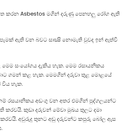
විත කරන
Asbestos
මගින් දරුණු පෙනහලු රෝග ඇති
පෑමක් ඇති වන බවට සාක්‍ෂි නොමැති වුවද ඉන් ඈත්වී
ල මෙම සංයෝගය දැකිය හැක. මෙම රසායනිකය
ාට ගමන් කළ හැක. මෙමගින් දරුවා තුළ මොළයේ
ි විය හැක.
ම් රසයානිකය අඩංගු වන අතර එමගින් පුද්ගලයන්ට
ි කරවයි. කුඩා දරුවන් මේවා මුඛය තුලට දමා
 කරවයි. අවුරුදු තුනට අඩු දරුවන්ට කපුරු බෝල ඇස
ය.