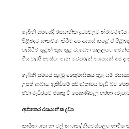
-
ගැබිනි සමයේදී රසයානික ද්‍රව්‍යවලට නිරාවර
පිළිබඳව සාකච්ඡා කිරීම අප අදහස් කළේ ඒ පිළිබඳ
හැසිරීම් තුළින් කුස තුළ වැඩෙන කලලයට මෙන්
විය හැකි අවස්ථා ගැන මව්වරුන් වශයෙන් අප දැ
ගැබිනි සමයේ පළමු ත්‍රෛමාසිකය තුළ යම් රසායන
උපත් ආබාධ ඇතිවිමේ ප්‍රවණතාවය වැඩි බව මෙන
ඒවා රුධිරයට එකතු වී පෙකණිවැල හරහා දරුවා
අහිතකර රසයානික ද්‍රව්‍ය
කෘමිනාශක හා වල් නාශක/නිවෙස්වලට භාවිත කරන