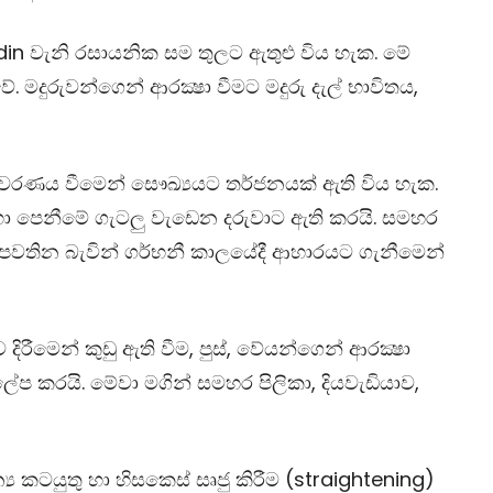
din
වැනි රසායනික සම තුලට ඇතුළු විය හැක. මේ
 වේ. මදුරුවන්ගෙන් ආරක්‍ෂා වීමට මදුරු දැල් භාවිතය,
.
ිරාවරණය වීමෙන් සෞඛ්‍යයට තර්ජනයක් ඇති විය හැක.
හා පෙනීමේ ගැටලු වැඩෙන දරුවාට ඇති කරයි. සමහර
ය පවතින බැවින් ගර්භනී කාලයේදී ආහාරයට ගැනීමෙන්
ැව දිරීමෙන් කුඩු ඇති වීම, පුස්, වේයන්ගෙන් ආරක්‍ෂා
ප කරයි. මේවා මගින් සමහර පිලිකා, දියවැඩියාව,
 කටයුතු හා හිසකෙස් සෘජු කිරීම
(straightening)