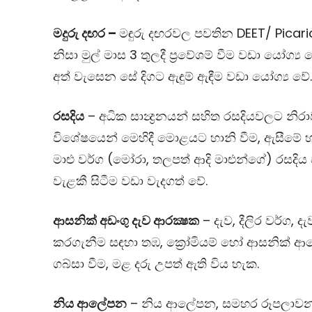
මදුරු දඟර –
මඳුරු දඟරවල පවතින
DEET/ Picari
නිසා මුල් මාස 3 තුලදී ප‍්‍රවේශම් වීම වඩා යෝග්‍ය
අත් වැසෙන සේ දිගට ඇඳුම් ඇඳීම වඩා යෝග්‍ය වේ
රසදිය
– අධික සාන්‍ද්‍රනයන් සහිත රසදියවලට න
විශේෂයෙන් මෙහිදී මොළයට හානි වීම, ඇසීමේ 
මාළු වර්ග (මෝරා, තලපත් ආදි මාළුන්ගේ) රසදි
වැළකී සිටීම වඩා වැදගත් වේ.
ආසනික් අඩංගු දැව ආරක්‍ෂක
– දැව, දීලිර වර්ග, ද
කරගැනීම සඳහා තඹ, ක්‍රෝමියම් හෝ ආසනික් ආලේ
ගබ්සා වීම, මළ දරු උපත් ඇති විය හැක.
නිය ආලේපන
–
නිය ආලේපන, සමහර රූපලාවන්‍ය