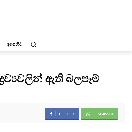
ඉගෙනීම
රව්‍යවලින් ඇති බලපෑම්
Facebook
WhatsApp