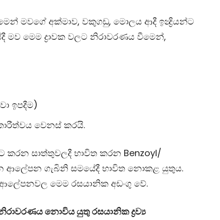
න් මවගේ අක්මාව, වකුගඩු, මොලය ආදී ඉන්‍ද්‍රියන්ට
ේදී මව මෙම ද්‍රාවක වලට නිරාවරණය වීමෙන්,
වා ඉපදීම)
ාකාරීත්වය වෙනස් කරයි.
ට කරන සාත්තුවලදී භාවිත කරන
Benzoyl/
 ආලේපන ගැබිනි සමයේදී භාවිත නොකළ යුතුය.
 ආලේපනවල මෙම රසයානික අඩංගු වේ.
ිරාවරණය නොවිය යුතු රසයානික ද්‍රව්‍ය