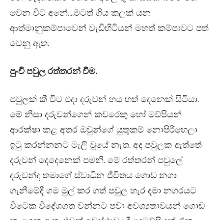
වෙන විට අනේ….මටත් ගිය කලක් යන
ආත්මානුකම්පාවෙන් වැඩිහිටියන් මහත් කම්පාවට පත්
වෙනු ඇත.
පුංචි පවුල රත්තරන් වීම.
පවුලක් කී විට එදා දරුවන් හය හත් දෙනෙක් සිටියා.
මේ නිසා දරුවන්ගෙන් කවරෙකු හෝ මව්පියන්
ආරක්ෂා කළ අතර ඔවුන්ගේ යුතුකම් නොපිරිහෙලා
ඉටු කරන්නනට මැලි වූයේ නැත. අද පවුලක ඇත්තේ
දරුවන් දෙදෙනෙක් පමනි. මේ රත්තරන් පවුලේ
දරුවන්ද තමාගේ ස්වාධීන ජීවිතය ගොඩ නගා
ගැනීමේදී ගම මුල් කර ගත් පවුල හැර දමා නගරයට
විටෙක විදේශගත වන්නට පවා අවශ්‍යතාවයන් ගොඩ