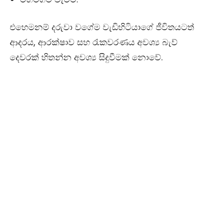
එහෙමනම් දරුවා වගේම වැඩිහිටියාගේ ජීවිතයටත්
ආදරය, ආරක්ෂාව සහ රැකවරණය අවශ්‍ය බැව්
දෙවරක් හිතන්න අවශ්‍ය සිදුවීමක් නොවේ.