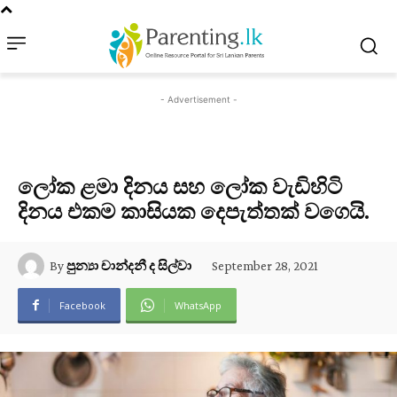
- Advertisement -
ලෝක ළමා දිනය සහ ලෝක වැඩිහිටි
දිනය එකම කාසියක දෙපැත්තක් වගෙයි.
September 28, 2021
By
පුන්‍යා චාන්දනී ද සිල්වා
Facebook
WhatsApp