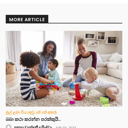
MORE ARTICLE
මුල් ළමා විය (අවු. 1ත් 3ත් අතර)
බබා කථා කරන්න පරක්කුයි..
පුන්‍යා චාන්දනී ද සිල්වා
-
July 10, 2023