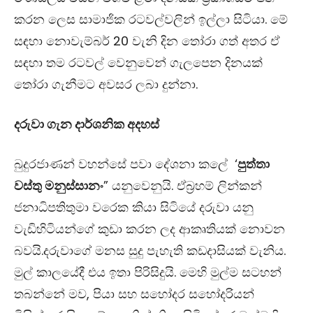
කරන ලෙස සාමාජික රටවල්වලින් ඉල්ලා සිටියා. මේ
සඳහා නොවැම්බර්
20
වැනි දින තෝරා ගත් අතර ඒ
සඳහා තම රටවල් වෙනුවෙන් ගැලපෙන දිනයක්
තෝරා ගැනීමට අවසර ලබා දුන්නා.
දරුවා ගැන දාර්ශනික අදහස්
බුදුරජාණන් වහන්සේ පවා දේශනා කලේ ‘
පුත්තා
වස්තු මනුස්සානං
” යනුවෙනුයි. ඒබ්‍රහම් ලින්කන්
ජනාධිපතිතුමා වරෙක කියා සිටියේ දරුවා යනු
වැඩිහිටියන්ගේ කුඩා කරන ලද ආකෘතියක් නොවන
බවයි.දරුවාගේ මනස සුදු පැහැති කඩදාසියක් වැනිය.
මුල් කාලයේදී එය ඉතා පිරිසිදුයි. මෙහි මුල්ම සටහන්
තබන්නේ මව,
පියා සහ සහෝදර සහෝදරියන්