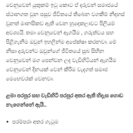
වෙනුවෙන් යුතුකම් ඉටු කොට ඒ දරුවන් සමාජයේ
ස්ථානගත වුන පසුව ජීවිතයේ තිබෙන වගකීම් නිදහස්
වුනත් මානසිකව ඇති වෙන හුදෙකලාවට පිලියම්
අවශ්‍යයි. තමා වෙනුවෙන් ඇගයීම
,
ගරුත්වය සහ
පිළිගැනීම ඔවුන් ඉහලින්ම අපේක්ෂා කරනවා. මේ
නිසා දරුවන්ට ඔවුන්ගේ ජීවිතයේ සුබ සිහින
වෙනුවෙන් මග පෙන්වන ලද වැඩිහිටියන් ඇගයීම
වෙනුවෙන් දිනයක් වෙන් කිරීම වැදගත් සමාජ
මෙහෙවරක් වෙනවා.
ළමා පරපුර සහ වැඩිහිටි පරපුර අතර ඇති හිදැස ගොඩ
නැගෙන්නේ ඇයි..
පරම්පරා අතර ගැටුම