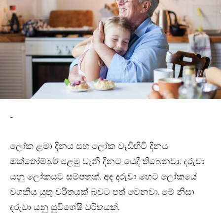
-
ලෝක ළමා දිනය සහ ලෝක වැඩිහිටි දිනය
ඔක්තෝම්බර් පළමු වැනි දිනට යෙදී තිබෙනවා. දරුවා
යනු ලෝකයට සම්පතක්. අද දරුවා හෙට ලෝකයේ
වගකිය යුතු චරිතයක් බවට පත් වෙනවා. මේ නිසා
දරුවා යනු සුවිශේෂී චරිතයක්.