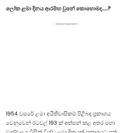
ලෝක ළමා දිනය ආරම්භ වුනේ කොහොමද….?
- Advertisement -
1954
වසරේ ළමා අයිතිවාසිකම් පිළිබඳ ප්‍රකාශය
වෙනුවෙන් රටවල්
193
ක් අත්සන් කළ අතර මහා
මණ්ඩලය විසින් විශ්ව ළමා දිනයක් ප්‍රකාශයට පත්