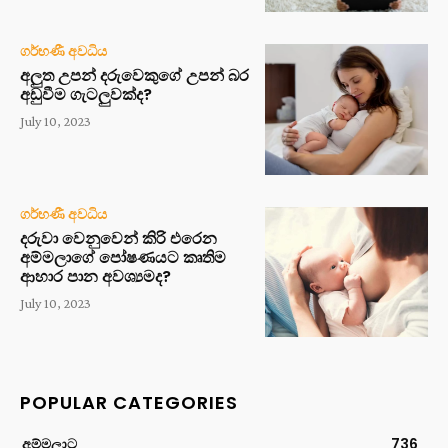
ගර්භණී අවධිය
අලුත උපන් දරුවෙකුගේ උපන් බර
අඩුවීම ගැටලුවක්ද?
July 10, 2023
ගර්භණී අවධිය
දරුවා වෙනුවෙන් කිරි එරෙන
අම්මලාගේ පෝෂණයට කෘතිම
ආහාර පාන අවශ්‍යමද?
July 10, 2023
POPULAR CATEGORIES
අම්මලාට
736