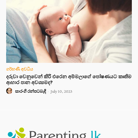
ගර්භණී අවධිය
දරුවා වෙනුවෙන් කිරි එරෙන අම්මලාගේ පෝෂණයට කෘතිම
ආහාර පාන අවශ්‍යමද?
සාරංගි රන්පටබැඳි
-
July 10, 2023