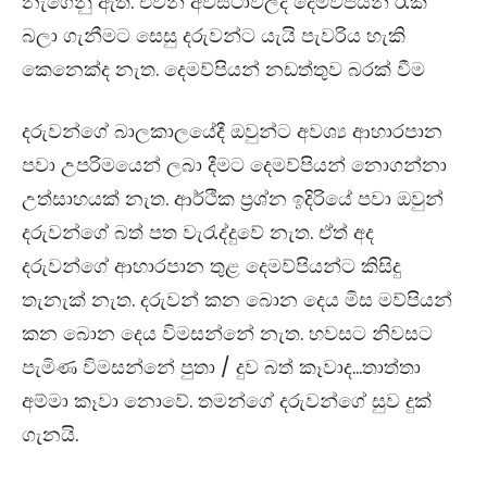
නැගෙනු ඇත. එවන් අවස්ථාවලදී දෙමව්පියන් රැක
බලා ගැනීමට සෙසු දරුවන්ට යැයි පැවරිය හැකි
කෙනෙක්ද නැත. දෙමව්පියන් නඩත්තුව බරක් වීම
දරුවන්ගේ බාලකාලයේදී ඔවුන්ට අවශ්‍ය ආහාරපාන
පවා උපරිමයෙන් ලබා දීමට දෙමව්පියන් නොගන්නා
උත්සාහයක් නැත. ආර්ථික ප්‍රශ්න ඉදිරියේ පවා ඔවුන්
දරුවන්ගේ බත් පත වැරැද්දුවේ නැත. ඒත් අද
දරුවන්ගේ ආහාරපාන තුළ දෙමව්පියන්ට කිසිදු
තැනැක් නැත. දරුවන් කන බොන දෙය මිස මව්පියන්
කන බොන දෙය විමසන්නේ නැත. හවසට නිවසට
පැමිණ විමසන්නේ පුතා / දුව බත් කෑවාද…තාත්තා
අම්මා කෑවා නොවේ. තමන්ගේ දරුවන්ගේ සුව දුක්
ගැනයි.