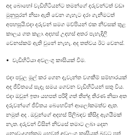
අද බොහෝ වැඩිහිටියන්ට තමන්ගේ දරුවන්ටත් වඩා
මුනුපුරන් නිසා ඇති වෙන ගැහැට දරා ගැනීමටත්
අපහසුයි.එදා දරුවන් සමග මව්පියන් එක නිවසක් තුළ
කාලය ගත කළා. අදහස් උදහස් අතර පැහැදිලි
වෙනස්කම් ඇති වුනේ නැහැ. අද තත්වය ඊට වෙනස්.
වැඩිහිටියා අවලංගු කාසියක් වීම.
එදා පවුල මුල් කර ගෙන දැවැන්ත වගකීම් සම්භාරයක්
අද ජීවිතයේ සැදෑ සමය ගෙවන වැඩිහිටියන් සතු විය.
එදා ඔවුන් ඉතා යහපත් පරිදි ගත් තීන්දු තීරණ නිසා අත
දරුවන්ගේ ජීවිතය බෙහෙවින් ආලෝකමත්ව ඇත.
නමුත් අද . ඔවුන්ගේ අදහස් පිලිබඳව කිසිදු ඇගයීමක්
නැත. දරුවන් විසින් නිවසේ තමාට ලබා දෙන
නොවැදගත්කම හෙවත් අවලංගු කාසියක් බවට පත්