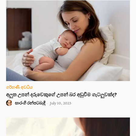
ගර්භණී අවධිය
අලුත උපන් දරුවෙකුගේ උපන් බර අඩුවීම ගැටලුවක්ද?
සාරංගි රන්පටබැඳි
-
July 10, 2023