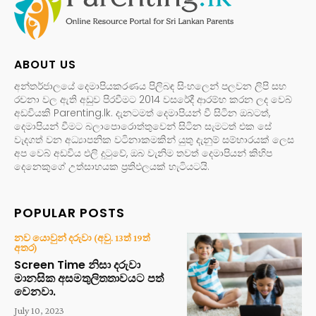
ABOUT US
අන්තර්ජාලයේ දෙමාපියකරණය පිලිබඳ සිංහලෙන් පලවන ලිපි සහ
රචනා වල ඇති අඩුව පිරවීමට 2014 වසරේදී ආරම්භ කරන ලද වෙබ්
අඩවියකි Parenting.lk. දැනටමත් දෙමාපියන් වී සිටින ඔබටත්,
දෙමාපියන් වීමට බලාපොරොත්තුවෙන් සිටින සැමටත් එක සේ
වැදගත් වන අධ්‍යාපනික වටිනාකමකින් යුතු දැනුම් සම්භාරයක් ලෙස
අප වෙබ් අඩවිය එලි දුටුවේ, ඔබ වැනිම තවත් දෙමාපියන් කිහිප
දෙනෙකුගේ උත්සාහයක ප්‍රතිඵලයක් හැටියටයි.
POPULAR POSTS
නව යොවුන් දරුවා (අවු. 13ත් 19ත්
අතර)
Screen Time නිසා දරුවා
මානසික අසමතුලිතතාවයට පත්
වෙනවා.
July 10, 2023