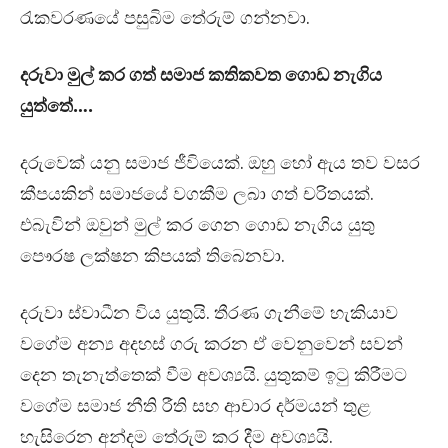
රැකවරණයේ පසුබිම තේරුම් ගන්නවා.
දරුවා මුල් කර ගත් සමාජ කතිකවත ගොඩ නැගිය
යුත්තේ….
දරුවෙක් යනු සමාජ ජීවියෙක්. ඔහු හෝ ඇය තව වසර
කීපයකින් සමාජයේ වගකීම ලබා ගත් චරිතයක්.
එබැවින් ඔවුන් මුල් කර ගෙන ගොඩ නැගිය යුතු
පෞරෂ ලක්ෂන කිපයක් තිබෙනවා.
දරුවා ස්වාධීන විය යුතුයි. තීරණ ගැනීමේ හැකියාව
වගේම අන්‍ය අදහස් ගරු කරන ඒ වෙනුවෙන් සවන්
දෙන තැනැත්තෙක් වීම අවශ්‍යයි. යුතුකම් ඉටු කිරීමට
වගේම සමාජ නීති රීති සහ ආචාර දර්මයන් තුළ
හැසිරෙන අන්දම තේරුම් කර දීම අවශ්‍යයි.