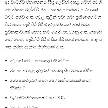
අද වැඩිහිටි ජනගහනය සිඝ්‍ර ලෙසින් ඉහළ යමින් පවතී.
මේ නිසාම වැඩිහිටි ජනගහනය සමාජයට ප්‍රශ්නයක්
බවට පත්ව ඇත. පවුල තුලින් පවා තමා ප්‍රතික්‍ෂෙප වන
විට මෙම වැඩිහිටි පිරිස් දරුවන්ගෙන් දුරස් වෙන
ප්‍රවනතාවයක් නොදැනම ගොඩ නැගෙනු ඇත. කෙසේ
හෝ වේවා වැඩිහිටි පිරිස් සිය ජීවිතයේ අවසාන කාලය
ගත කරන ආකාර කිහිපයක් ඇත.
දරුවන් සමග මහගෙදර ජීවත්වීම.
මහගෙදර තුළ දරුවන් නොමැතිව වාසය කිරීම.
මෙහෙකරුවන් සමග හෝ ඥාතිවරයෙක් සමග
ජීවත්වීම.
වැඩිහිටිනිවාසයන්හි ගත කිරීම.
මහමගට වැටිම.