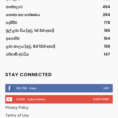
තාත්තලාට
494
සෞඛ්‍ය සහ පෝෂණය
284
හැසිරීම
178
මුල් ළමා විය (අවු. 1ත් 3ත් අතර)
165
ඉගෙනීම
164
ළමා කාලය (අවු. 6ත් 12ත් අතර)
158
ගර්භණී අවධිය
147
STAY CONNECTED
LIKE
165,796
Fans
SUBSCRIBE
12,900
Subscribers
Privacy Policy
Terms of Use