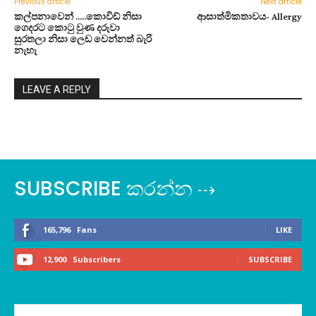
Previous article
Next article
කල්පනාවෙන් …..කොවිඩ් නිසා
ආසාත්මිකතාවය- Allergy
ගෙදරට කොටු වුණ දරුවා
සුරතලා නිසා ලෙඩ වෙන්නත් බැරි
නැහැ
LEAVE A REPLY
SUBSCRIBE කරන්න ⇢
165,796
Fans
LIKE
12,900
Subscribers
SUBSCRIBE