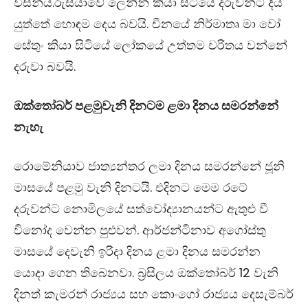
විසින්ය.රුසියාවේ ලෙනින් කියා සිටියේ දරුවන්ට දිය
යුත්තේ හොඳම දෙය බවයි. චීනයේ නිර්මාතෘ මා වෝ
සේතුං කියා සිටියේ ලෝකයේ උත්තම චරිතය වන්නේ
දරුවා බවයි.
ඔක්තෝබර් පළමුවැනි දිනටම ළමා දිනය සමරන්නේ
නැහැ
රොමේනියාව ජාත්‍යන්තර ලමා දිනය සමරන්නේ ජූනි
මාසයේ පළමු වැනි දිනටයි. එදිනට මෙම රටේ
දරුවන්ට නොමිලයේ සත්වෝද්‍යානයන්ට ඇතුළු වී
විනෝද වෙන්න පුළුවන්. ආර්ජන්ටිනාව අගෝස්තු
මාසයේ දෙවැනි ඉරිදා දිනය ළමා දිනය සමරන්න
යොදා ගෙන තිබෙනවා. බ්‍රසිලය ඔක්තෝබර්
12
වැනි
දිනත් කැමරන් රාජ්‍යය සහ කොංගෝ රාජ්‍යය දෙසැම්බර්