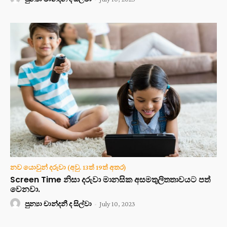
නව යොවුන් දරුවා (අවු. 13ත් 19ත් අතර)
Screen Time නිසා දරුවා මානසික අසමතුලිතතාවයට පත්
වෙනවා.
පුන්‍යා චාන්දනී ද සිල්වා
-
July 10, 2023