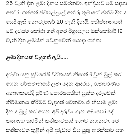
25
වැනි දින ළමා දිනය සමරනවා. ඉන්දියාව මේ සඳහා
තෝරා ගත්තේ ජවහල්ලාල් නේරු තුමාගේ ජන්ම දිනය
යෙදී ඇති නොවැම්බර්
20
වැනි දිනයි. පකිස්තානයත්
මේ දවසම තෝරා ගත් අතර ඊශ්‍රායලය ඔක්තෝබර්
19
වැනි දින ළමයින් වෙනුවෙන් යොදා ගත්තා.
ළමා දිනයක් වැදගත් ඇයි…..
දරුවා යනු සුවිශේෂී චරිතයක් නිසාත් ඔවුන් මුල් කර
ගෙන වර්තමානයේ ලබා දෙන ආදරය ,
රැකවරණය
අනාගතයේදී පූර්ණ පෞරෂයකින් යුක්ත දරුවෙක්
නිර්මානය කිරීමට වැදගත් වෙනවා. ඒ නිසාම ළමා
දිනය මුල් කර ගෙන අපි දරුවා ගැන බොහෝ දේ
කතාබහ කරමින් කතිකාවතක් ගොඩ නගනවා. මේ
කතිකාවත තුළින් අපි දරුවාට විය යුතු ආරක්ෂාව සහ