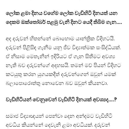
ලෝක ළමා දිනය වගේම ලෝක වැඩිහිටි දිනයත් යන
දෙකම ඔක්තෝබර් පළමු වැනි දිනට යෙදී තිබිම ගැන….
අද දරුවන් හිතන්නේ බොහොම යාන්ත්‍රික විදිහටයි.
දරුවන් පිළිසිඳ ගැනීම යනු ජීව විද්‍යාත්මක සංසිද්ධියක්.
ඒ නිසාම මෙතැනින් ඉදිරියට ඒ ගැන සිතීමට අවශ්‍ය
නැති බව දරුවන්ගේ අදහසයි. තමන් මව් පියන් විදිහට
කටයුතු කරන යුගයකදීත් දරුවන්ගෙන් ඔවුන් යමක්
බලාපොරොත්තු නොවෙන බව ඔවුන් කියනවා.
වැඩිහිටියන් වෙනුවෙන් වැඩිහිටි දිනයක් අවශ්‍යද….?
සමාජ විද්‍යාඥයන් පෙන්වා දෙන අන්දමට වැඩිහිටි
අවධිය කියන්නේ දෙවැනි ළමා අවධියක්. දරුවන්