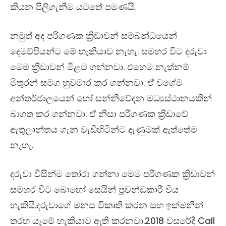
කියන පිලිගැනීම යටතේ පමණයි.
නමුත් අද පරිගණක ක්‍රිඩාවන් සම්බන්ධයෙන්
දෙමව්පියන්ට මේ හැකියාව නැහැ. සමහර විට දරුවා
මෙම ක්‍රිඩාවන් මිළට ගන්නවා. එහෙම නැත්නම්
මිතුරන් සමග හුවමාර කර ගන්නවා. ඒ වගේම
අන්තර්ජාලයෙන් හෝ සන්නිවේදන මධ්‍යස්ථානයකින්
බාගත කර ගන්නවා. ඒ නිසා පරිගණක ක්‍රිඩාවේ
ඇතුලාන්තය ගැන වැඩිහිටින්ට දැණුමක් ඇත්තේම
නැහැ.
දරුවා විසින්ම තෝරා ගන්නා මෙම පරිගණක ක්‍රිඩාවන්
සමහර විට බොහෝ සෙයින් ප්‍රචන්ඩකාරී විය
හැකියි.දරුවාගේ මනස විකෘති කරන සහ ඉක්මනින්
තරහ යෑමේ හැකියාව ඇති කරනවා.2018 වසරේදී
Call