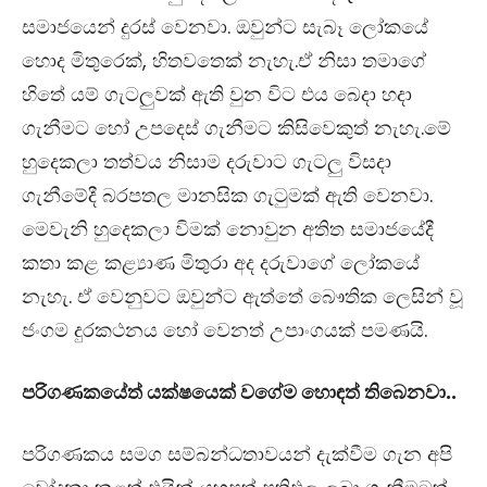
සමාජයෙන් දුරස් වෙනවා. ඔවුන්ට සැබෑ ලෝකයේ
හොද මිතුරෙක්, හිතවතෙක් නැහැ.ඒ නිසා තමාගේ
හිතේ යම් ගැටලුවක් ඇති වුන විට එය බෙදා හදා
ගැනීමට හෝ උපදෙස් ගැනීමට කිසිවෙකුත් නැහැ.මේ
හුදෙකලා තත්වය නිසාම දරුවාට ගැටලු විසදා
ගැනීමේදී බරපතල මානසික ගැටුමක් ඇති වෙනවා.
මෙවැනි හුදෙකලා විමක් නොවුන අතිත සමාජයේදී
කතා කළ කළ්‍යාණ මිතුරා අද දරුවාගේ ලෝකයේ
නැහැ. ඒ වෙනුවට ඔවුන්ට ඇත්තේ බෞතික ලෙසින් වූ
ජංගම දුරකථනය හෝ වෙනත් උපාංගයක් පමණයි.
පරිගණකයේත් යක්ෂයෙක් වගේම හොඳත් තිබෙනවා..
පරිගණකය සමග සම්බන්ධතාවයන් දැක්වීම ගැන අපි