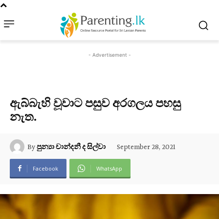
- Advertisement -
ඇබ්බැහි වූවාට පසුව අරගලය පහසු
නැත.
September 28, 2021
By
පුන්‍යා චාන්දනී ද සිල්වා
Facebook
WhatsApp