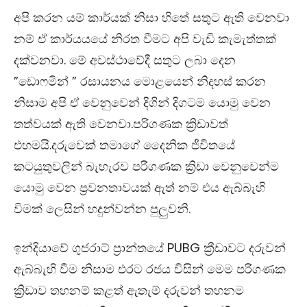
අපි කරන යම් කාර්යක් නිසා හිතේ සතුට ඇති වෙනවා
නම් ඒ කාර්යයයේ නිරත වීමට අපි වැඩි කැමැත්තක්
දක්වනවා. මේ අවස්ථාවේදී සතුට ලබා දෙන
”ඩොෆමින් ” රසායනය මොළයෙන් නිදහස් කරන
නිසාම අපි ඒ වෙනුවෙන් දිගින් දිගටම යොමු වෙන
තත්වයක් ඇති වෙනවා.පරිගණක ක්‍රිඩාවත්
එහමයි.දරුවෙක් තමාගේ දෛනික ජීවිතයේ
කටයුතුවලින් බැහැරව පරිගණක ක්‍රිඩා වෙනුවෙන්ම
යොමු වෙන ප්‍රවනතාවයක් ඇත් නම් එය ඇබ්බැහි
විමක් ලෙසින් හදුන්වන්න පුලුවනි.
ඉන්දියාවේ ගුජරාට් ප්‍රාන්තයේ
PUBG
ක්‍රීඩාවට දරුවන්
ඇබ්බැහි වීම නිසාම එරට රජය විසින් මෙම පරිගණක
ක්‍රිඩාව තහනම් කළත් ඇතැම් දරුවන් තහනම