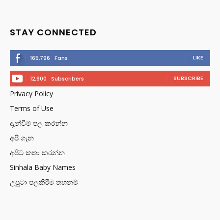
STAY CONNECTED
LIKE
165,796
Fans
SUBSCRIBE
12,900
Subscribers
Privacy Policy
Terms of Use
දැන්වීම් පල කරන්න
අපි ගැන
අපිට කතා කරන්න
Sinhala Baby Names
උපුටා පලකිරීම තහනම්