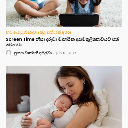
නව යොවුන් දරුවා (අවු. 13ත් 19ත් අතර)
Screen Time නිසා දරුවා මානසික අසමතුලිතතාවයට පත්
වෙනවා.
පුන්‍යා චාන්දනී ද සිල්වා
-
July 10, 2023