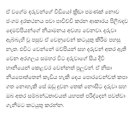
ඒ වගේම දරුවන්ගේ වීඩියෝ ක්‍රිඩා පමණක් නොව
ජංගම දුරකථනය පවා පාවිච්චි කරන ආකාරය පිලිබදව
දෙමව්පියන්ගේ නියාමනය අවශ්‍ය වෙනවා. දරුවා
ඇබ්බැහි වූ පසුව ඒ වෙනුවෙන් කටයුතු කිරීම පහසු
නැත. එවිට වෙන්නේ මව්පියන් සහ දරුවන් අතර ඇති
වෙන අරගලය සමහර විට දරුවාගේ සිය දිවි
හානියෙන් කෙළවර වෙන්නත් පුලුවන්. ඒ නිසා
නියපොත්තෙන් කැඩිය හැකි දෙය පොරවෙන්වත් කපා
ගත නොහැකි සේ ඔඩු දුවන තෙක් නොසිට දරුවා සහ
ඔබ අතර සම්බන්ධතාවයත් යහපත් පරිද්දෙන් පවත්වා
ගැනීමට කටයුතු කරන්න.