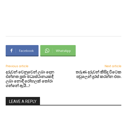
Facebook
WhatsApp
Previous article
Next article
දරුවන් වෙනුවෙන් ලබා දෙන
තරුණ දරුවන් කිසිදු විටෙක
එන්නත ප්‍රජා මධ්‍යස්ථානයකදී
පවුලෙන් දුරස් කරන්න එපා.
ලබා නොදී රෝහලක් තෝරා
ගන්නේ ඇයි…?
LEAVE A REPLY