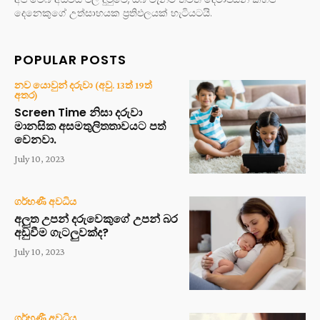
දෙනෙකුගේ උත්සාහයක ප්‍රතිඵලයක් හැටියටයි.
POPULAR POSTS
නව යොවුන් දරුවා (අවු. 13ත් 19ත්
අතර)
Screen Time නිසා දරුවා
මානසික අසමතුලිතතාවයට පත්
වෙනවා.
July 10, 2023
ගර්භණී අවධිය
අලුත උපන් දරුවෙකුගේ උපන් බර
අඩුවීම ගැටලුවක්ද?
July 10, 2023
ගර්භණී අවධිය