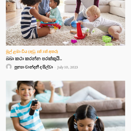
මුල් ළමා විය (අවු. 1ත් 3ත් අතර)
බබා කථා කරන්න පරක්කුයි..
පුන්‍යා චාන්දනී ද සිල්වා
-
July 10, 2023