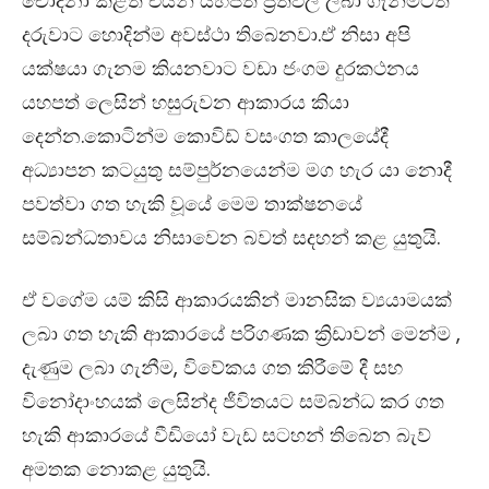
චෝදනා කළත් එයින් යහපත් ප්‍රතිඵල ලබා ගැනීමටත්
දරුවාට හොදින්ම අවස්ථා තිබෙනවා.ඒ නිසා අපි
යක්ෂයා ගැනම කියනවාට වඩා ජංගම දුරකථනය
යහපත් ලෙසින් හසුරුවන ආකාරය කියා
දෙන්න.කොටින්ම කොවිඩ් වසංගත කාලයේදී
අධ්‍යාපන කටයුතු සම්පුර්නයෙන්ම මග හැර යා නොදී
පවත්වා ගත හැකි වූයේ මෙම තාක්ෂනයේ
සම්බන්ධතාවය නිසාවෙන බවත් සදහන් කළ යුතුයි.
ඒ වගේම යම් කිසි ආකාරයකින් මානසික ව්‍යයාමයක්
ලබා ගත හැකි ආකාරයේ පරිගණක ක්‍රිඩාවන් මෙන්ම ,
දැණුම ලබා ගැනීම, විවේකය ගත කිරීමේ දී සහ
විනෝදාංහයක් ලෙසින්ද ජීවිතයට සම්බන්ධ කර ගත
හැකි ආකාරයේ වීඩියෝ වැඩ සටහන් තිබෙන බැව්
අමතක නොකළ යුතුයි.