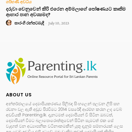
ගර්භණී අවධිය
දරුවා වෙනුවෙන් කිරි එරෙන අම්මලාගේ පෝෂණයට කෘතිම
ආහාර පාන අවශ්‍යමද?
සාරංගි රන්පටබැඳි
-
July 10, 2023
ABOUT US
අන්තර්ජාලයේ දෙමාපියකරණය පිලිබඳ සිංහලෙන් පලවන ලිපි සහ
රචනා වල ඇති අඩුව පිරවීමට 2014 වසරේදී ආරම්භ කරන ලද වෙබ්
අඩවියකි Parenting.lk. දැනටමත් දෙමාපියන් වී සිටින ඔබටත්,
දෙමාපියන් වීමට බලාපොරොත්තුවෙන් සිටින සැමටත් එක සේ
වැදගත් වන අධ්‍යාපනික වටිනාකමකින් යුතු දැනුම් සම්භාරයක් ලෙස
අප වෙබ් අඩවිය එලි දුටුවේ, ඔබ වැනිම තවත් දෙමාපියන් කිහිප