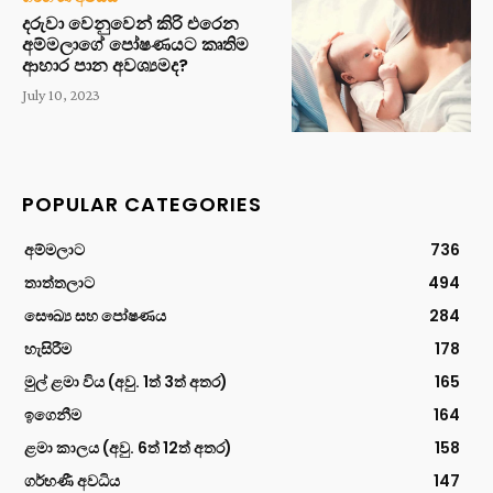
දරුවා වෙනුවෙන් කිරි එරෙන
අම්මලාගේ පෝෂණයට කෘතිම
ආහාර පාන අවශ්‍යමද?
July 10, 2023
POPULAR CATEGORIES
අම්මලාට
736
තාත්තලාට
494
සෞඛ්‍ය සහ පෝෂණය
284
හැසිරීම
178
මුල් ළමා විය (අවු. 1ත් 3ත් අතර)
165
ඉගෙනීම
164
ළමා කාලය (අවු. 6ත් 12ත් අතර)
158
ගර්භණී අවධිය
147