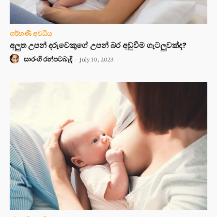
ගර්භණී අවධිය
අලුත උපන් දරුවෙකුගේ උපන් බර අඩුවීම ගැටලුවක්ද?
සාරංගි රන්පටබැඳි
-
July 10, 2023