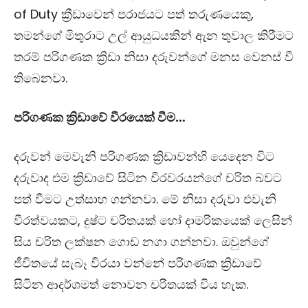
of Duty
ක්‍රීඩාවෙන් පරාජයට පත් තරුණයෙකු
,
තමන්ගේ මිතුරාට උල් ආයුධයකින් ඇන
තුවාල කිරීමට
තරම් පරිගණක ක්‍රිඩා නිසා දරුවන්ගේ මනස වෙනස් වී
තිබෙනවා.
පරිගණක ක්‍රිඩාවේ වීරයෙක් වීම…
දරුවන් මෙවැනි පරිගණක ක්‍රිඩාවන්හි යෙදෙන විට
දරුවාද එම ක්‍රිඩාවේ සිටින වීරවරයන්ගේ චරිත බවට
පත් වීමට උත්සාහ ගන්නවා. මේ නිසා දරුවා එවැනි
වීරත්වයකට, දුෂ්ට චරිතයක් හෝ දාමරිකයෙක් ලෙසින්
සිය චරිත ලක්ෂන ගොඩ නගා ගන්නවා. ඔවුන්ගේ
ජීවිතයේ සැබෑ විරයා වන්නේ පරිගණක ක්‍රිඩාවේ
සිටින ආදර්ශමත් නොවන චරිතයක් විය හැක.