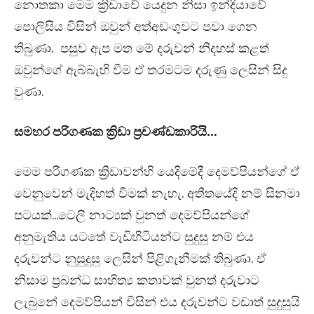
නොතකා මෙම ක්‍රිඩාවේ යෙදුන නිසා ඉන්දියාවේ
පොලිසිය විසින් ඔවුන් අත්අඩංගුවට පවා ගෙන
තිබුණා. පසුව ඇප මත මේ දරුවන් නිදහස් කළත්
ඔවුන්ගේ ඇබ්බැහි වීම ඒ තරමටම දරුණු ලෙසින් සිදු
වුණා.
සමහර පරිගණක ක්‍රිඩා ප්‍රචණ්ඩකාරියි…
මෙම පරිගණක ක්‍රිඩාවන්හි යෙදිමේදී දෙමව්පියන්ගේ ඒ
වෙනුවෙන් මැදිහත් විමක් නැහැ. අතීතයේදි නම් සිනමා
පටයක්…ටෙලි නාට්‍යක් වුනත් දෙමව්පියන්ගේ
අනුමැතිය යටතේ වැඩිහිටියන්ට සුදුසු නම් එය
දරුවන්ට නුසුදුසු ලෙසින් පිළිගැනීමක් තිබුණා. ඒ
නිසාම ප්‍රබන්ධ සාහිත්‍ය කතාවක් වුනත් දරුවාට
ලැබුනේ දෙමව්පියන් විසින් එය දරුවන්ට වඩාත් සුදුසුයි