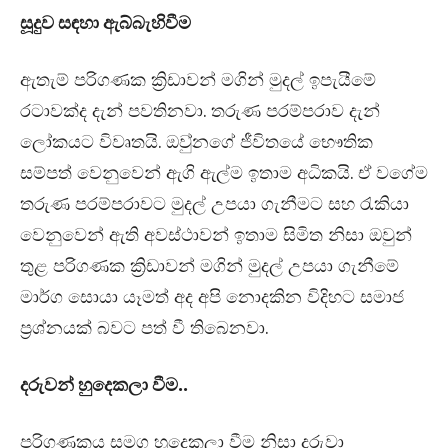
සූදුව සඳහා ඇබ්බැහිවීම
ඇතැම් පරිගණක ක්‍රිඩාවන් මගින් මුදල් ඉපැයීමේ
රටාවක්ද දැන් පවතිනවා. තරුණ පරම්පරාව දැන්
ලෝකයට විවෘතයි. ඔවු්නගේ ජීවිතයේ භෞතික
සම්පත් වෙනුවෙන් ඇගි ඇල්ම ඉතාම අධිකයි. ඒ වගේම
තරුණ පරම්පරාවට මුදල් උපයා ගැනීමට සහ රැකියා
වෙනුවෙන් ඇති අවස්ථාවන් ඉතාම සිමිත නිසා ඔවුන්
තුළ පරිගණක ක්‍රිඩාවන් මගින් මුදල් උපයා ගැනීමේ
මාර්ග සොයා යෑමත් අද අපි නොදකින විදිහට සමාජ
ප්‍රශ්නයක් බවට පත් වී තිබෙනවා.
දරුවන් හුදෙකලා වීම..
පරිගණකය සමග හුදෙකලා වීම නිසා දරුවා