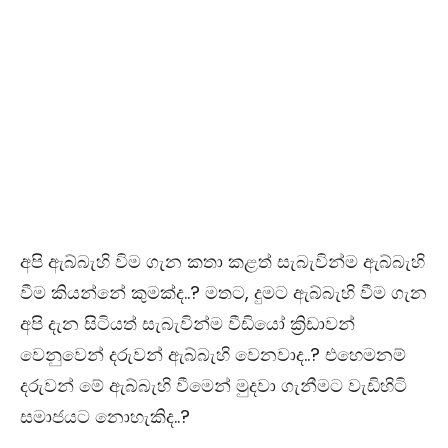
අපි ඇබ්බැහි විම ගැන කතා කළත් සැබැවින්ම ඇබ්බැහි
වීම කියන්නේ කුමක්ද..? මතට, දුමට ඇබ්බැහි වීම ගැන
අපි දැන සිටියත් සැබැවින්ම වීඩියෝ ක්‍රිඩාවන්
වෙනුවෙන් දරුවන් ඇබ්බැහි වෙනවාද..? එහෙමනම්
දරුවන් මේ ඇබ්බැහි වීමෙන් මුදවා ගැනීමට වැඩිහිටි
සමාජයට නොහැකිද..?