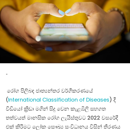
-
රෝග පිලිබඳ ජාත්‍යන්තර වර්ගීකරණයේ
(
International Classification of Diseases
)
දී
වීඩියෝ ක්‍රිඩා මගින් සිදු වෙන කැළඹිලි සහගත
තත්වයත් මානසික රෝග ලැයිස්තුවට 2022 වසරේදී
එක් කිරීමට ලෝක සෞඛ්‍ය සංවිධානය විසින් තීරණය