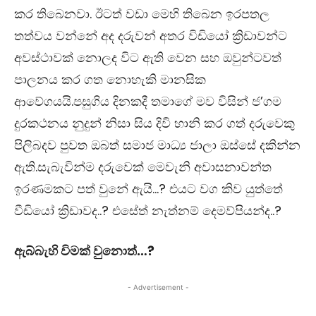
කර තිබෙනවා. ඊටත් වඩා මෙහි තිබෙන ඉරපතල
තත්වය වන්නේ අද දරුවන් අතර විඩියෝ ක්‍රිඩාවන්ට
අවස්ථාවක් නොලද විට ඇති වෙන සහ ඔවුන්ටවත්
පාලනය කර ගත නොහැකි මානසික
ආවේගයයි.පසුගිය දිනකදී තමාගේ මව විසින් ජ’ගම
දුරකථනය නුදුන් නිසා සිය දිවි හානි කර ගත් දරුවෙකු
පිලිබදව පුවත ඔබත් සමාජ මාධ්‍ය ජාලා ඔස්සේ දකින්න
ඇති.සැබැවින්ම දරුවෙක් මෙවැනි අවාසනාවන්ත
ඉරණමකට පත් වුනේ ඇයි…? එයට වග කිව යුත්තේ
වීඩියෝ ක්‍රිඩාවද..? එසේත් නැත්නම් දෙමව්පියන්ද..?
ඇබ්බැහි විමක් වුනොත්…?
- Advertisement -