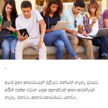
-
අපේ පුතා කාමරයෙන් එළියට එන්නේ නැහැ. දවසට
අපිත් එක්ක වචන දෙක තුනක්වත් කතා කරන්නේ
නැහැ. එනවා….කනවා.කාමරයට යනවා…