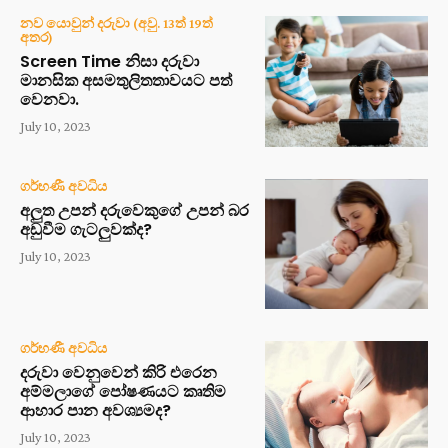
නව යොවුන් දරුවා (අවු. 13ත් 19ත්
අතර)
Screen Time නිසා දරුවා
මානසික අසමතුලිතතාවයට පත්
වෙනවා.
July 10, 2023
ගර්භණී අවධිය
අලුත උපන් දරුවෙකුගේ උපන් බර
අඩුවීම ගැටලුවක්ද?
July 10, 2023
ගර්භණී අවධිය
දරුවා වෙනුවෙන් කිරි එරෙන
අම්මලාගේ පෝෂණයට කෘතිම
ආහාර පාන අවශ්‍යමද?
July 10, 2023