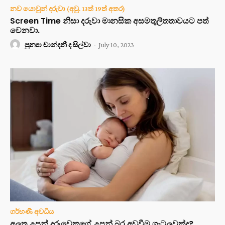
නව යොවුන් දරුවා (අවු. 13ත් 19ත් අතර)
Screen Time නිසා දරුවා මානසික අසමතුලිතතාවයට පත්
වෙනවා.
පුන්‍යා චාන්දනී ද සිල්වා
-
July 10, 2023
ගර්භණී අවධිය
අලුත උපන් දරුවෙකුගේ උපන් බර අඩුවීම ගැටලුවක්ද?