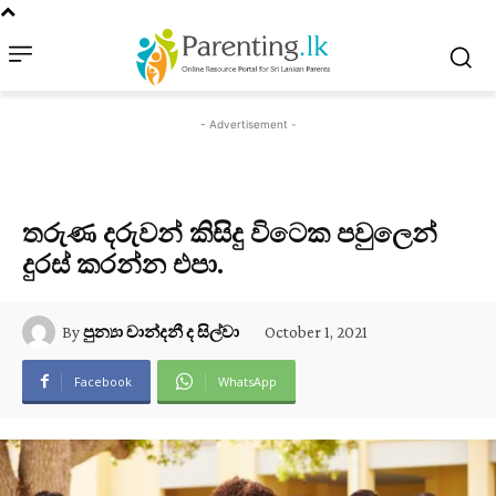
- Advertisement -
තරුණ දරුවන් කිසිදු විටෙක පවුලෙන්
දුරස් කරන්න එපා.
October 1, 2021
By
පුන්‍යා චාන්දනී ද සිල්වා
Facebook
WhatsApp