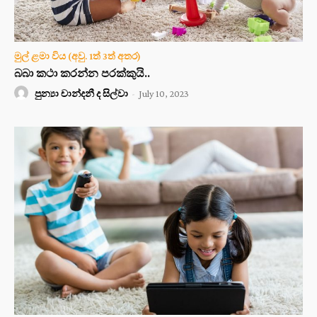
මුල් ළමා විය (අවු. 1ත් 3ත් අතර)
බබා කථා කරන්න පරක්කුයි..
පුන්‍යා චාන්දනී ද සිල්වා
-
July 10, 2023