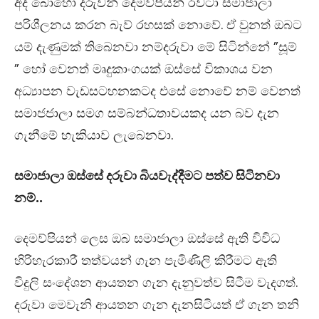
අද බොහෝ දරුවන් දෙමව්පියන් රවටා සමාජාලා
පරිශීලනය කරන බැව් රහසක් නොවේ. ඒ වුනත් ඔබට
යම් දැණුමක් තිබෙනවා නම්දරුවා මේ සිටින්නේ ”සූම්
” හෝ වෙනත් මෘදුකාංගයක් ඔස්සේ විකාශය වන
අධ්‍යාපන වැඩසටහනකටද එසේ නොවේ නම් වෙනත්
සමාජජාලා සමග සම්බන්ධතාවයකද යන බව දැන
ගැනීමේ හැකියාව ලැබෙනවා.
සමාජාලා ඔස්සේ දරුවා බියවැද්දීමට පත්ව සිටිනවා
නම්..
දෙමව්පියන් ලෙස ඔබ සමාජාලා ඔස්සේ ඇති විවිධ
හිරිහැරකාරී තත්වයන් ගැන පැමිණිලි කිරීමට ඇති
විදුලි සංදේශන ආයතන ගැන දැනුවත්ව සිටීම වැදගත්.
දරුවා මෙවැනි ආයතන ගැන දැනසිටියත් ඒ ගැන තනි