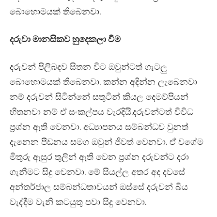
බොහොමයක් තිබෙනවා.
දරුවා මානසිකව හුදෙකලා වීම
දරුවන් පිලිබදව සිතන විට ඔවුන්ටත් ගැටලු
බොහොමයක් තිබෙනවා. කන්න අදින්න ලැබෙනවා
නම් දරුවන් සිටින්නේ සතුටින් කියල දෙමව්පියන්
හිතනවා නම් ඒ සංකල්පය වැරදියි.දරුවන්ටත් විවිධ
ප්‍රශ්න ඇති වෙනවා. අධ්‍යාපනය සම්බන්ධව වුනත්
දැනෙන පීඩනය සමග ඔවුන් ජීවත් වෙනවා. ඒ වගේම
මිතුරු ඇසුර තුලින් ඇති වෙන ප්‍රශ්න දරුවන්ට දරා
ගැනීමට සිදු වෙනවා. මේ සියල්ල අතර අද දවසේ
අන්තර්ජාල සම්බන්ධතාවයන් ඔස්සේ දරුවන් බිය
වැද්දීම වැනි කටයුතු පවා සිදු වෙනවා.