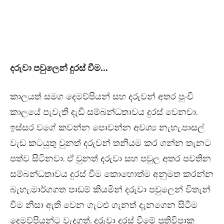
දරුවා පවුලෙන් දුරස් වීම…
කාලයත් සමග දෙමව්පියන් සහ දරුවන් අතර පුංචි
කාලයේ පැවැති දැඩි සම්බන්ධතාවය දුරස් වෙනවා.
ඉස්සර වගේ කවන්න පොවන්න අවශ්‍ය නැහැ.පාසල්
වැඩ කටයුතු වුනත් දරුවන් තනියම කර ගන්න තැනට
පත්ව සිටිනවා. ඒ වුනත් දරුවා සහ පවුල අතර පවතින
සම්බන්ධතාවය දුරස් වීම කොහොත්ම අනුමත කරන්න
බැහැ.මාර්ගගත පාඩම් කියමින් දරුවා පවුලෙන් විතැන්
වීම නිසා ඇති වෙන ගැටළු ගැනත් දැනගෙන සිටීම
දෙමව්පියන්ට වැදගත්. දරුවා දුරස් වීමේ ප්‍රතිවිපාක