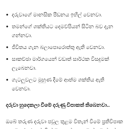
දරුවාගේ මානසික පීඩනය ඉහිල් වෙනවා.
තමන්ගේ ශක්තියට දෙමව්පියන් සිටින බව දැන
ගන්නවා.
ජීවිතය ගැන බලාපොරොත්තු ඇති වෙනවා.
සාකච්ඡා මාර්ගයෙන් වඩාත් සාර්ථක විසදුමක්
ලැබෙනවා.
ගැටලුවලට මුහුණ දීමේ ආත්ම ශක්තිය ඇති
වෙනවා.
දරුවා හුදෙකලා වීමේ දරුණු විපාකත් තිබෙනවා..
ඔබේ තරුණ දරුවා පවුල තුළම විතැන් වීමේ ප්‍රතිවිපාක