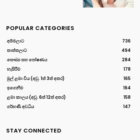
POPULAR CATEGORIES
අම්මලාට
736
තාත්තලාට
494
සෞඛ්‍ය සහ පෝෂණය
284
හැසිරීම
178
මුල් ළමා විය (අවු. 1ත් 3ත් අතර)
165
ඉගෙනීම
164
ළමා කාලය (අවු. 6ත් 12ත් අතර)
158
ගර්භණී අවධිය
147
STAY CONNECTED