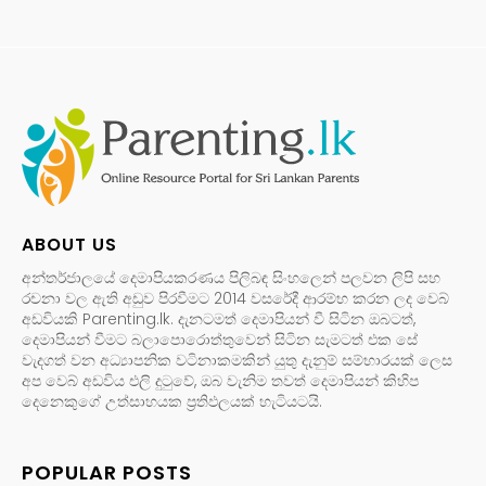
ABOUT US
අන්තර්ජාලයේ දෙමාපියකරණය පිලිබඳ සිංහලෙන් පලවන ලිපි සහ
රචනා වල ඇති අඩුව පිරවීමට 2014 වසරේදී ආරම්භ කරන ලද වෙබ්
අඩවියකි Parenting.lk. දැනටමත් දෙමාපියන් වී සිටින ඔබටත්,
දෙමාපියන් වීමට බලාපොරොත්තුවෙන් සිටින සැමටත් එක සේ
වැදගත් වන අධ්‍යාපනික වටිනාකමකින් යුතු දැනුම් සම්භාරයක් ලෙස
අප වෙබ් අඩවිය එලි දුටුවේ, ඔබ වැනිම තවත් දෙමාපියන් කිහිප
දෙනෙකුගේ උත්සාහයක ප්‍රතිඵලයක් හැටියටයි.
POPULAR POSTS