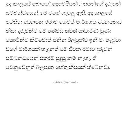
අද කාලයේ බොහෝ දෙමව්පියන්ට තමන්ගේ දරුවන්
සම්බන්ධයෙන් මේ වගේ ගැටලු ඇති. අද කාලයේ
පවතින අධ්‍යාපන රටාව හෙවත් මාර්ගගත අධ්‍යාපනය
නිසා දරුවන්ට මේ තත්වය තවත් සාධාරණ වුණා.
කොටින්ම කිව්වොත් පනින රිලවුන්ට ඉනි මං තැබුවා
වගේ මාර්ගයක් හැදුනත් මේ ජීවන රටාව දරුවන්
සම්බන්ධයෙන් එතරම් සුදුසු නම් නැහැ. ඒ
වෙනුවෙනුත් බලපාන හේතු කීපයක් තිබෙනවා.
- Advertisement -