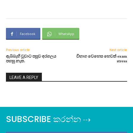
Facebook
WhatsApp
Previous article
Next article
ඇබ්බැහි වූවාට පසුව අරගලය
විභාග වෙහෙස හෙවත් exam
පහසු නැත.
stress
LEAVE A REPLY
SUBSCRIBE කරන්න ⇢