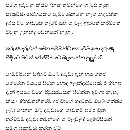
සමග දරුවන් කිසිමි දිනක තමන්ගේ ගැටළු ගැන
සාකච්ඡා මාර්ගයකට පැමිණෙන්නේ නැහැ.හදවතින්
දුරස් විට හදවතේ ගැටුම් සහ ගැටලු ඉදිරිපත් කිරීමටත්
ඔවුන් උනන්දු වෙන්නේ නැහැ.
තරුණ දරුවන් සමග සම්බන්ධ නොවීම ඉතා දරුණු
විදිහට ඔවුන්ගේ ජීවිතයට බලපාන්න පුලුවනි.
දෙමව්පියන් විදිහට ඔබේ දරුවා දැන් හය හතර
තේරෙන වයසේ සිටින හොද ඉලන්දාරියෙක්. ඒ හින්දා
දැන් ඉස්සර වගේ පිටුපස්සෙන් සිටින්න අවශ්‍ය නැහැ
කියල හිතුවත්නිතරම දරුවාගේ හදවතට ඔබේ ශක්තිය
ලබා දෙන්න. ඔබ දරුවාගේ හදවතට සමීප වුන
තරමටම දරුවා තමන්ගේ ගැටලුවලදි දෙමව්පියන්
සමග සාකච්ඡා කරන විට