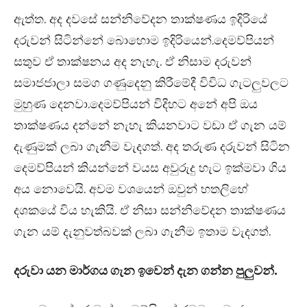
ඇත්ත. අද දවසේ සන්නිවේදන තාක්ෂණය ඉදිරියේ
දරුවන් සිටින්නේ බොහොම ඉදිරියෙන්.දෙමව්පියන්
සතුව ඒ තාක්ෂනය අද නැහැ. ඒ නිසාම දරුවන්
සමාජජාලා සමග ගණුදෙනු කිරීමේදී විවිධ ගැටලුවලට
මුහුණ දෙනවා.දෙමව්පියන් විදිහට අනේ අපි ඔය
තාක්ෂණය දන්නේ නැහැ කියනවාට වඩා ඒ ගැන යම්
දැණුමක් ලබා ගැනීම වැදගත්. අද තරුණ දරුවන් සිටින
දෙමව්පියන් කියන්නේ වයස අවුරුදු හැට ඉක්මවා ගිය
අය නොවෙයි. අවම වශයෙන් ඔවුන් හතලිහේ
දශකයේ විය හැකියි. ඒ නිසා සන්නිවේදන තාක්ෂණය
ගැන යම් දැනුවත්බවක් ලබා ගැනීම ඉතාම වැදගත්.
දරුවා යන මාර්ගය ගැන ඉවෙන් දැන ගන්න පුලුවන්.