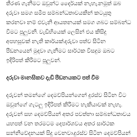
තීරණ ගැනීමට ඔවුන්ට දෛර්යක් නැහැ.නමුත් ඔබ
දරුවා සමග සමීප සම්බන්ධතාවයකින් කටයුතු
කරනවා නම් එවැනි ආයතනයක් සමග ශබට සම්බන්ධ
වීමට පුලුවනි. වැඩිහියෙක් ලෙසින් එය කිසිදු
අපහසුවක් නැති කාර්යක්.දරුවා පත්ව සිටින
පීඩනයෙන් මුදවා ගැනීමට සාර්ථක විසදුම ඔබට
ඉදිරිපත් කිරීමට පුලුවන්.
දරුවා මානසිකව දැඩි පීඩනයකට පත් වීම
දරුවන් තමන්ගේ දෙමව්පියන්ගෙන් දුරස්ව සිටින විට
ඔවුන්ගේ ගැටලු ඉදිරිපත් කිරීමට හැකියාවක් නැහැ.
දරුවන් සහ දෙමව්පියන් අතර පවත්නා සම්බන්ධතාවය
යහපත් වන තරමටම දෙපාර්ශවය අතර සාර්ථක
සන්නිවේදනයක් සිදු වෙනවා.දුරස්ව සිටින දෙමව්පියන්