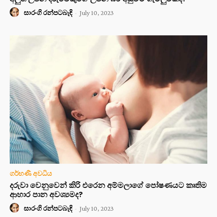
සාරංගි රන්පටබැඳි
-
July 10, 2023
ගර්භණී අවධිය
දරුවා වෙනුවෙන් කිරි එරෙන අම්මලාගේ පෝෂණයට කෘතිම
ආහාර පාන අවශ්‍යමද?
සාරංගි රන්පටබැඳි
-
July 10, 2023