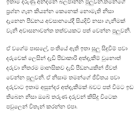
ඉතාම දරුණු අන්දමින් බලපාන්න පුලුවන්.තමන්ගේ
ප්‍රශ්න ගැන කියන්න කෙනෙක් නොමැති නිසා
දැනෙන පීඩනය අවසානයේදී සියදිවි නසා ගැනීමක්
වැනි අවාසනාවන්ත තත්වයකට පත් වෙන්න පුලුවනි.
ඒ වගේම පාසලේ, පංතියේ ඇති ඉතා සුලු සිදුවීම් පවා
දරුවෙක් ලෙසින් දැඩි පීඩාකාරි අත්දැකීම් වුනොත්
දරුවා නිතරම මානසිකව දැඩි පීඩනයකින් ජීවත්
වෙන්න පුලුවනි. ඒ නිසාම තමන්ගේ ජීවිතය පවා
දරුවාට ඉතාම අසුන්දර අත්දැකීමක් බවට පත් වීමට ඉඩ
තිබෙන නිසා ඔබේ තරුණ දරුවන් කිසිදු විටෙක
පවුලෙන් විතැන් කරන්න එපා.