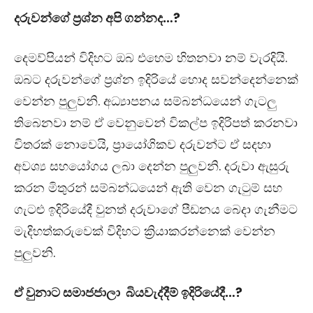
දරුවන්ගේ ප්‍රශ්න අපි ගන්නද…?
දෙමව්පියන් විදිහට ඔබ එහෙම හිතනවා නම් වැරදියි.
ඔබට දරුවන්ගේ ප්‍රශ්න ඉදිරියේ හොද සවන්දෙන්නෙක්
වෙන්න පුලුවනි. අධ්‍යාපනය සම්බන්ධයෙන් ගැටලු
තිබෙනවා නම් ඒ වෙනුවෙන් විකල්ප ඉදිරිපත් කරනවා
විතරක් නොවෙයි, ප්‍රායෝගිකව දරුවන්ට ඒ සදහා
අවශ්‍ය සහයෝගය ලබා දෙන්න පුලුවනි. දරුවා ඇසුරු
කරන මිතුරන් සම්බන්ධයෙන් ඇති වෙන ගැටුම් සහ
ගැටළු ඉදිරියේදී වුනත් දරුවාගේ පීඩනය බෙදා ගැනීමට
මැදිහත්කරුවෙක් විදිහට ක්‍රියාකරන්නෙක් වෙන්න
පුලුවනි.
ඒ වුනාට සමාජජාලා බියවැද්දීම් ඉදිරියේදී…?