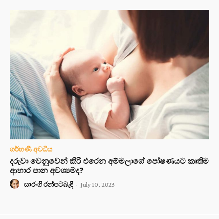
ගර්භණී අවධිය
දරුවා වෙනුවෙන් කිරි එරෙන අම්මලාගේ පෝෂණයට කෘතිම
ආහාර පාන අවශ්‍යමද?
සාරංගි රන්පටබැඳි
-
July 10, 2023