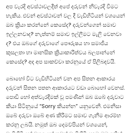
අප වැරදි අවස්ථාවලදීත් අපේ දරුවන් නිවැරදි වීමට
හැකිය. එවන් අවස්ථාවන් වල දී වැඩිහිටියන් වශයෙන්
ඔබ ක්‍රියා කරන්නේ කෙසේද? දරුවන්ගෙන් සමාව
ඉල්ලනවාද? නැත්නම් සමාව ඉල්ලීමට මැලි වෙනවා
ද? එය ඔබගේ දරුවාගේ පෞරුෂය හා සමාජීය
කුසලතා හා මානසික ක්‍රියාකාරීත්වය බලපාන්නේ
කෙසේද? අද අප සාකච්චා කරනුයේ ඒ පිලිබඳවයි.
බොහෝ විට වැඩිහිටියන් වන අප සිතන ආකාරය
දරුවන් සිතන පතන ආකාරයට වඩා බොහෝ වෙනස්.
පොඩි හෝ අත්වැරදීමක් වූ පමණින් ඔබ ඔබේ දරුවාට
කියා සිටිනුයේ “Sorry කියන්න” යනුවෙනි. එමනිසා
ඔබේ දරුවා ඔබේ අණ කිරීමට සමාව ගැනීම ආරම්භ
කරනු ලබයි. නමුත් ඔබ දෙමව්පියන් වශයෙන්,