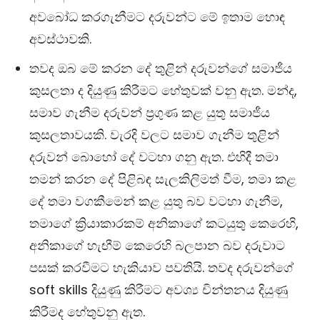
අවබෝධ කරගැනීමට දරුවන්ට මේ ඉතාම හොඳ
අවස්ථාවකි.
තවද ඔබ මේ කරන දේ තුළින් දරුවන්ගේ සමාජීය
කුසලතා ද දියුණු කිරීමට හේතුවක් වනු ඇත. මන්ද,
සමාව ගැනීම දරුවන් ප්‍රගුණ කළ යුතු සමාජීය
කුසලතාවයකි. වැරදි වලට සමාව ගැනීම තුළින්
දරුවන් බොහෝ දේ වටහා ගනු ඇත. එහිදී තමා
තමන් කරන දේ පිළිබඳ සැලකිලිමත් වීම, තමා කළ
දේ තමා වගකීමෙන් කළ යුතු බව වටහා ගැනීම,
තමාගේ ක්‍රියාකාරකම් අනිකාගේ කටයුතු කෙරෙහි,
අනිකාගේ හැඟීම් කෙරෙහි බලපාන බව දරුවාට
පසක් කරවීමට හැකියාව පවතියි. තවද දරුවන්ගේ
soft skills දියුණු කිරීමට අවශ්‍ය චින්තනය දියුණු
කිරීමද හේතුවනු ඇත.