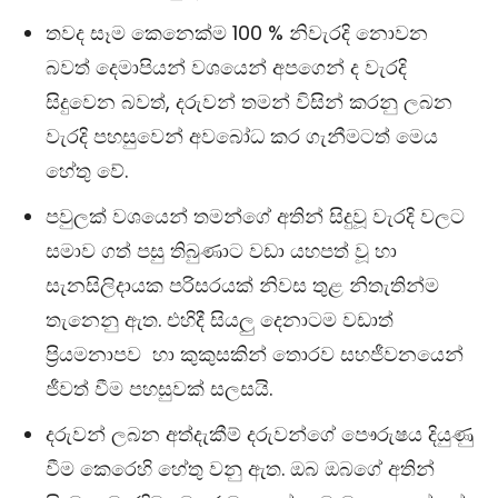
තවද සෑම කෙනෙක්ම 100 % නිවැරදි නොවන
බවත් දෙමාපියන් වශයෙන් අපගෙන් ද වැරදි
සිදුවෙන බවත්, දරුවන් තමන් විසින් කරනු ලබන
වැරදි පහසුවෙන් අවබෝධ කර ගැනීමටත් මෙය
හේතු වේ.
පවුලක් වශයෙන් තමන්ගේ අතින් සිදුවූ වැරදි වලට
සමාව ගත් පසු තිබුණාට වඩා යහපත් වූ හා
සැනසිලිදායක පරිසරයක් නිවස තුළ නිතැතින්ම
තැනෙනු ඇත. එහිදී සියලු දෙනාටම වඩාත්
ප්‍රියමනාපව හා කුකුසකින් තොරව සහජීවනයෙන්
ජීවත් වීම පහසුවක් සලසයි.
දරුවන් ලබන අත්දැකීම් දරුවන්ගේ පෞරුෂය දියුණු
වීම කෙරෙහි හේතු වනු ඇත. ඔබ ඔබගේ අතින්