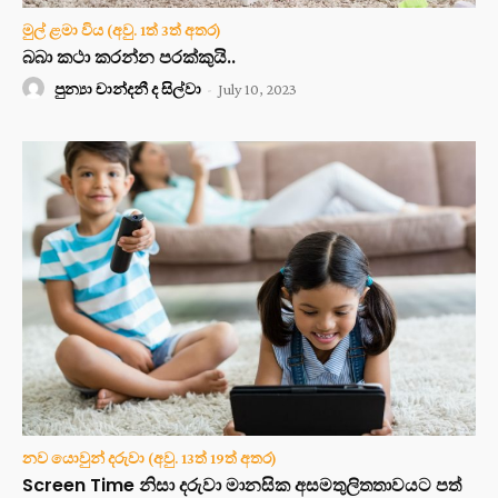
මුල් ළමා විය (අවු. 1ත් 3ත් අතර)
බබා කථා කරන්න පරක්කුයි..
පුන්‍යා චාන්දනී ද සිල්වා
-
July 10, 2023
නව යොවුන් දරුවා (අවු. 13ත් 19ත් අතර)
Screen Time නිසා දරුවා මානසික අසමතුලිතතාවයට පත්