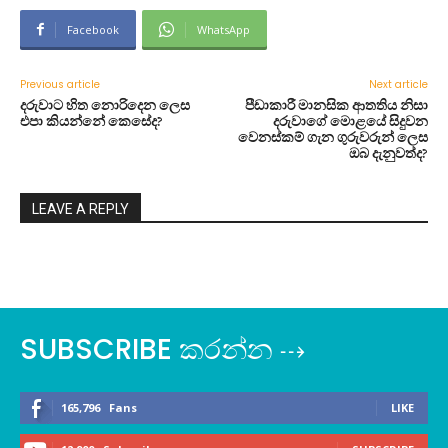
Facebook
WhatsApp
Previous article
Next article
දරුවාට හිත නොරිදෙන ලෙස
පීඩාකාරී මානසික ආතතිය නිසා
එපා කියන්නේ කෙසේද?
දරුවාගේ මොළයේ සිදුවන
වෙනස්කම් ගැන ගුරුවරුන් ලෙස
ඔබ දැනුවත්ද?
LEAVE A REPLY
SUBSCRIBE කරන්න ⇢
165,796
Fans
LIKE