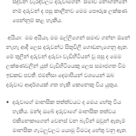
සිදුවන වැරදිවලට දරුවාගෙන් සමාව නොගන්නේ
නම් දරුවන් ද පසු කාලීනව මෙම පෞරුෂ ලක්ෂණ
පෙන්නුම් කළ හැකිය.
අයියා: මම අයියා, මම මල්ලිගෙන් සමාව ගන්න ඕනේ
නැහැ ආදී ලෙස දරුවන්ට සිතුවිලි ගොඩනැගෙනු ඇත.
මේ තුලින් දරුවන් දරුවා වැඩිහිටියන් වූ පසු ද මෙම
ලක්ෂණවලින් යුත් වැඩිහිටියෙකු ලෙස සමාජගත වීම
ඉඩකඩ පවතී. එමනිසා දෙමාපියන් වශයෙන් ඔබ
දරුවාට ආදර්ශයක් ගත හැකි කෙනෙකු විය යුතුය.
දරුවාගේ මානසික තත්ත්වයට ද මෙය හේතු විය
හැකිය. මන්ද ඔබේ දරුවාගේ මානසික තත්වය
එකිනෙකාගෙන් වෙනස් වන බැවින් ඔවුන් ඇතැම්
මානසික ගැටලුවලට යොමු වීමටද හේතු වනු ඇත.