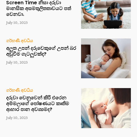
Screen Time නිසා දරුවා
මානසික අසමතුලිතතාවයට පත්
වෙනවා.
July 10, 2023
ගර්භණී අවධිය
අලුත උපන් දරුවෙකුගේ උපන් බර
අඩුවීම ගැටලුවක්ද?
July 10, 2023
ගර්භණී අවධිය
දරුවා වෙනුවෙන් කිරි එරෙන
අම්මලාගේ පෝෂණයට කෘතිම
ආහාර පාන අවශ්‍යමද?
July 10, 2023