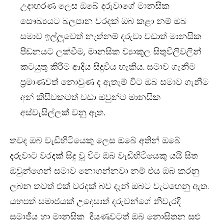
උදාහරණ ලෙස ඔබේ දරුවාගේ මානසික
සෞඛ්‍යයට බලපාන වරදක් ඔබ කළා නම් ඔබ
සමාව ඉල්ලුවෙත් නැත්නම් දරුවා වඩාත් මානසික
පීඩනයට ලක්වීම, මානසික ව්‍යාකූල සිතුවිලිවලින්
කටයුතු කිරීම ආදිය සිදුවිය හැකිය. සමාව ගැනීම
ප්‍රමාණවත් නොවුණ ද ඇතැම් විට ඔබ සමාව ගැනීම
අන් කිසිවකටත් වඩා ඔවුන්ට මානසික
අස්වැසිල්ලක් වනු ඇත.
තවද ඔබ වැඩිහිටියෙකු ලෙස ඔබේ අතින් ඔබේ
දරුවාට වරදක් සිදු වූ විට ඔබ වැඩිහිටියෙකු යයි සිත
ඔවුන්ගෙන් සමාව නොගන්නවා නම් එය ඔබ කරනු
ලබන තවත් එක් වරදක් බව දැන් ඔබට වැටහෙනු ඇත.
යහපත් සමාජයක් උදෙසාත් දරුවන්ගේ නිවැරදි
සමාජීය හා මානසික දියුණුවටත් ඔබ නොසිතන සුළු