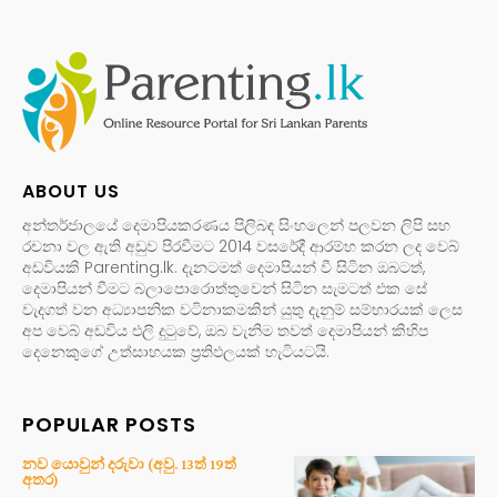
ABOUT US
අන්තර්ජාලයේ දෙමාපියකරණය පිලිබඳ සිංහලෙන් පලවන ලිපි සහ
රචනා වල ඇති අඩුව පිරවීමට 2014 වසරේදී ආරම්භ කරන ලද වෙබ්
අඩවියකි Parenting.lk. දැනටමත් දෙමාපියන් වී සිටින ඔබටත්,
දෙමාපියන් වීමට බලාපොරොත්තුවෙන් සිටින සැමටත් එක සේ
වැදගත් වන අධ්‍යාපනික වටිනාකමකින් යුතු දැනුම් සම්භාරයක් ලෙස
අප වෙබ් අඩවිය එලි දුටුවේ, ඔබ වැනිම තවත් දෙමාපියන් කිහිප
දෙනෙකුගේ උත්සාහයක ප්‍රතිඵලයක් හැටියටයි.
POPULAR POSTS
නව යොවුන් දරුවා (අවු. 13ත් 19ත්
අතර)