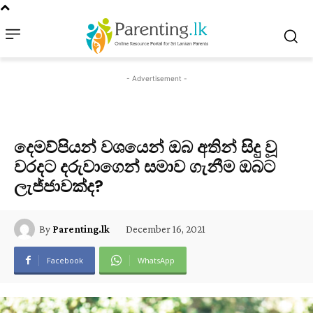
- Advertisement -
දෙමව්පියන් වශයෙන් ඔබ අතින් සිදු වූ
වරදට දරුවාගෙන් සමාව ගැනීම ඔබට
ලැජ්ජාවක්ද?
December 16, 2021
By
Parenting.lk
Facebook
WhatsApp