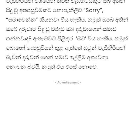
වැඩිහිටියන් වශයෙන් තවත් වැඩිහිටියකුට ඔබ අතින්
සිදු වූ අතපසුවිමකට නොපැකිලිව “Sorry”,
“සමාවෙන්න” කියනවා විය හැකිය. නමුත් ඔබේ අතින්
ඔබේ දරුවාට සිදු වූ වරදට ඔබ දරුවාගෙන් සමාව
ගන්නවාද? ඇතැම්විට පිළිතුර ‘ඔව්’ විය හැකිය. නමුත්
බොහෝ දෙමවුපියන් තුළ ඇත්තේ ඔවුන් වැඩිහිටියන්
බැවින් දරුවන් ගෙන් සමාව ඉල්ලීම අත්‍යවශ්‍ය
නොවන බවයි. නමුත් එය එසේ නොවේ.
- Advertisement -