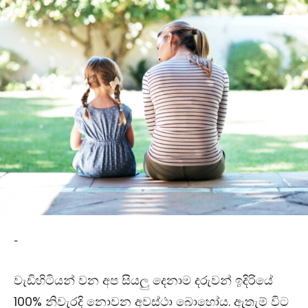
-
වැඩිහිටියන් වන අප සියලු දෙනාම දරුවන් ඉදිරියේ
100% නිවැරදි නොවන අවස්ථා බොහෝය. ඇතැම් විට