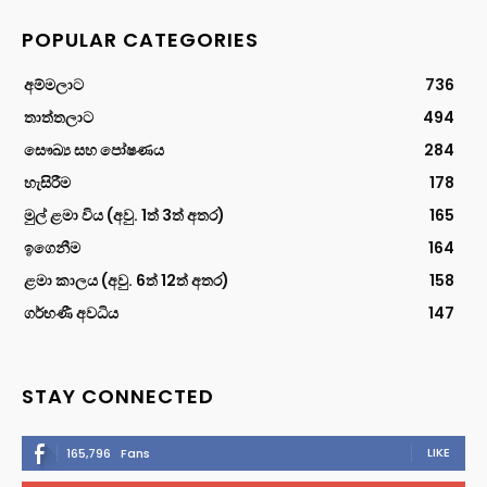
POPULAR CATEGORIES
අම්මලාට
736
තාත්තලාට
494
සෞඛ්‍ය සහ පෝෂණය
284
හැසිරීම
178
මුල් ළමා විය (අවු. 1ත් 3ත් අතර)
165
ඉගෙනීම
164
ළමා කාලය (අවු. 6ත් 12ත් අතර)
158
ගර්භණී අවධිය
147
STAY CONNECTED
LIKE
165,796
Fans