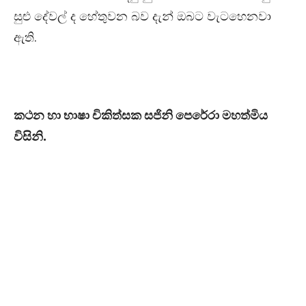
සුළු දේවල් ද හේතුවන බව දැන් ඔබට වැටහෙනවා
ඇති.
කථන හා භාෂා චිකිත්සක සජිනි පෙරේරා මහත්මිය
විසිනි.