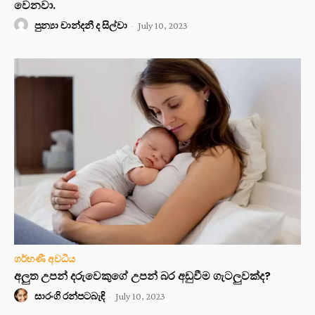
වෙනවා.
පුන්‍යා චාන්දනී ද සිල්වා
-
July 10, 2023
ගර්භණී අවධිය
අලුත උපන් දරුවෙකුගේ උපන් බර අඩුවීම ගැටලුවක්ද?
සාරංගි රන්පටබැඳි
-
July 10, 2023