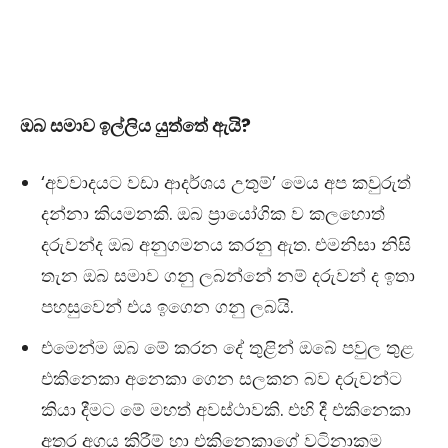
ඔබ සමාව ඉල්ලිය යුත්තේ ඇයි?
‘අවවාදයට වඩා ආදර්ශය උතුම්’ මෙය අප කවුරුත්
දන්නා කියමනකි. ඔබ ප්‍රායෝගික ව කලහොත්
දරුවන්ද ඔබ අනුගමනය කරනු ඇත. එමනිසා නිසි
තැන ඔබ සමාව ගනු ලබන්නේ නම් දරුවන් ද ඉතා
පහසුවෙන් එය ඉගෙන ගනු ලබයි.
එමෙන්ම ඔබ මේ කරන දේ තුළින් ඔබේ පවුල තුළ
එකිනෙකා අනෙකා ගෙන සලකන බව දරුවන්ට
කියා දීමට මේ මහත් අවස්ථාවකි. එහි දී එකිනෙකා
අතර අගය කිරීම් හා එකිනෙකාගේ වටිනාකම