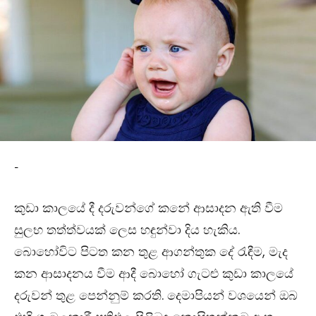
-
කුඩා කාලයේ දී දරුවන්ගේ කනේ ආසාදන ඇති වීම
සුලභ තත්ත්වයක් ලෙස හඳුන්වා දිය හැකිය.
බොහෝවිට පිටත කන
තුළ ආගන්තුක දේ රැඳීම, මැද
කන ආසාදනය වීම ආදී බොහෝ ගැටළු කුඩා කාලයේ
දරුවන් තුළ පෙන්නුම් කරති. දෙමාපියන් වශයෙන් ඔබ