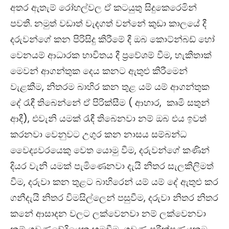
අතර ඇතැම් රෝහල්වල ඒ කටයුතු සිදුකෙරෙමින්
පවතී.
නමුත් වඩාත් වැදගත් වන්නේ කුඩා කාලයේ දී
දරුවන්ගේ කන පිරිසිදු කිරීමේ දී ඔබ කොට්න්බඩ් හෝ
වෙනයම් ආධාරක භාවිතය දී ප්‍රවේශම් වීම, හැකිතාක්
මෙවන්
ආගන්තුක දෙය කනට ඇතුළු කිරීමෙන්
වැළකීම,
නිතරම බාහිර කන තුළ යම් යම් ආගන්තුක
දේ රැඳී තිබෙන්නේ ඒ පිරික්සීම
(
ආහාර, කෘමි සතුන්
ආදී
)
, එවැනි යමක් රැඳී තිබෙනවා නම් ඔබ එය ඉවත්
කරනවා වෙනුවට
උගුර කන නාසය සම්බන්ධ
වෛද්‍යවරයෙකු වෙත යොමු වීම, දරුවන්ගේ කණින්
දියර වැනි යමක් පැමිණෙනවා දැයි නිතර සැලකිලිමත්
වීම,
දරුවා කන තුළට බාහිරෙන් යම් යම් දේ ඇතුළු කර
ගනීදැයි නිතර විමසිල්ලෙන් පසුවීම,
දරුවා නිතර නිතර
කනේ ආසාදන වලට ලක්වෙනවා නම් ලක්වෙනවා