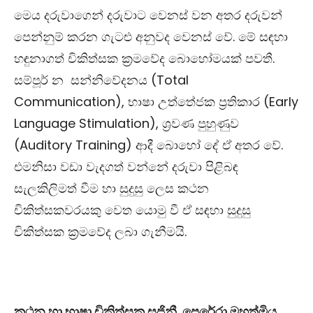
මෙය දරුවාගෙන් දරුවාට වෙනස් වන අතර දරුවන්
පෙන්නුම් කරන ගැටළු අනුවද වෙනස් වේ. මේ සඳහා
හඳුනාගත් චිකිත්සක ක්‍රමවේද බොහෝමයක් පවතී.
සම්පූර් න සන්නිවේදනය
(
Total
Communication),
භාෂා උත්තේජක ප්‍රතිකාර
(Early
Language Stimulation),
ශ්‍රවණ පුහුණුව
(Auditory Training)
ආදී බොහෝ දේ ඒ අතර වේ
.
එමනිසා වඩා වැදගත් වන්නේ දරුවා පිළිබඳ
සැලකිලිමත් වීම හා සුදුසු ලෙස කථන
චිකිත්සකවරයකු වෙත යොමු වී ඒ සඳහා සුදුසු
චිකිත්සක ක්‍රමවේද ලබා ගැනීමයි.
කථන හා භාෂා චිකිත්සක සජිනී පෙරේරා මහත්මිය