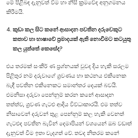
මේ පිළිබඳ දැනුවත් වීම හා නිසි ක්‍රමවේද අනුගමනය
කිරීමයි.
කුඩා කල සිට කනේ ආසාදන පවතින දරුවෙකුට
කතාව හා භාෂාවේ ප්‍රමාදයක් ඇති නොවීමට කටයුතු
කල යුත්තේ කෙසේද
?
එය තරමක් සංකීර් ණ ප්‍රශ්නයක් වුවද දිය හැකි සරලම
පිළිතුර නම් දරුවාගේ ශ්‍රවණය හා කථනය එකිනෙක
බැඳී පවතින එකිනෙකට සමාන්තර දෙයක් බවයි.
එමනිසා දරුවා පෙන්නුම් කරන කනේ ආසාදන
තත්ත්ව, ශ්‍රවණ ගැටළු ආදිය විව්ධාකාරයි. එම තත්ව
නිසාවෙන් දරුවන් තුළ පෙන්නුම් කල හැකි වෙනත්
ගැටළුද පවතින බැවින්
දෙමාපියන් වශයෙන් ඔබ වඩාත්
දැනුවත් වීම ඉතා වැදගත් වේ. තවද නිතරම කනේ