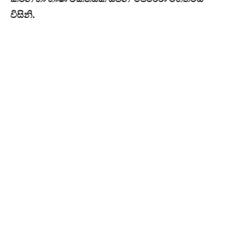
විසිනි.