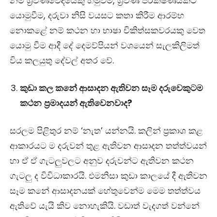
නම් ශ්‍රවණවේදියෙකු හමුවීම, ශ්‍රවණ පරීක්ෂණයකට
යොමුවීම, දරුවා නිසි වයසට කතා කිරීම ආරම්භ
නොකළේ නම් කථන හා භාෂා චිකිත්සකවරයකු වෙත
යොමු වීම ආදී දේ දෙමව්පියන් වශයෙන් සැලකිලිමත්
විය කලයුතු දේවල් අතර වේ.
කුඩා කල කනේ ආසාදන ඇතිවන සෑම දරුවෙකුටම
කථන
ප්‍රමාදයන් ඇතිවෙනවාද?
සරලම පිළිතුර නම් ‘නැත’ යන්නයි. කලින් ප්‍රකාශ කළ
ආකාරයට ම දරුවන් තුළ
ඇතිවන ආසාදන තත්ත්වයන්
හා ඒ ඒ ගැටලුවලට අනුව දරුවන්ට ඇතිවන කථන
ගැටලු ද විවිධාකාරයි. එමනිසා කුඩා කාලයේ දී ඇතිවන
සෑම කනේ ආසාදනයක් හේතුවෙන්ම මෙම තත්ත්වය
ඇතිවේ යැයි කිව නොහැකියි. වඩාත් වැදගත් වන්නේ