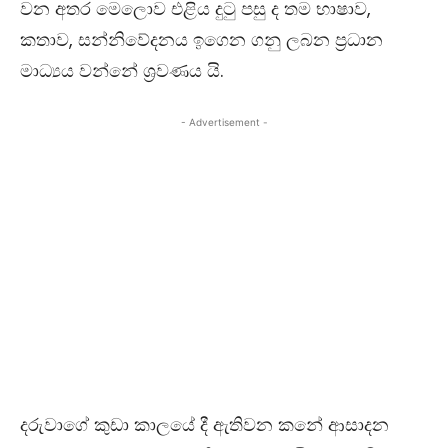
වන අතර මෙලොව එළිය දුටු පසු ද තම භාෂාව,
කතාව, සන්නිවේදනය ඉගෙන ගනු ලබන ප්‍රධාන
මාධ්‍යය වන්නේ ශ්‍රවණය යි.
- Advertisement -
දරුවාගේ කුඩා කාලයේ දී ඇතිවන කනේ ආසාදන