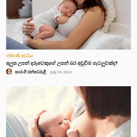
ගර්භණී අවධිය
අලුත උපන් දරුවෙකුගේ උපන් බර අඩුවීම ගැටලුවක්ද?
සාරංගි රන්පටබැඳි
-
July 10, 2023