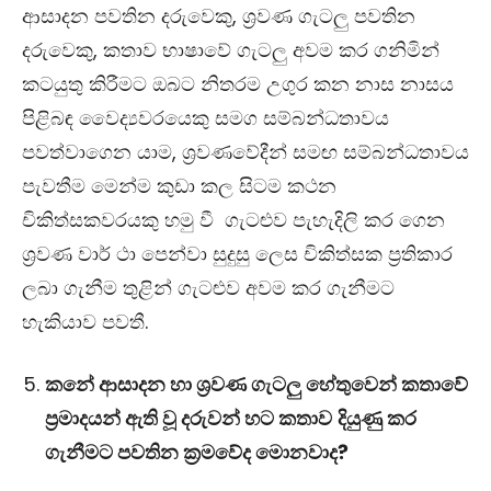
ආසාදන පවතින දරුවෙකු, ශ්‍රවණ ගැටලු පවතින
දරුවෙකු, කතාව භාෂාවේ ගැටලු අවම කර ගනිමින්
කටයුතු කිරීමට ඔබට නිතරම උගුර කන නාස නාසය
පිළිබඳ වෛද්‍යවරයෙකු සමග සම්බන්ධතාවය
පවත්වාගෙන යාම, ශ්‍රවණවේදීන් සමඟ සම්බන්ධතාවය
පැවතීම මෙන්ම කුඩා කල සිටම කථන
චිකිත්සකවරයකු හමු වී ගැටළුව පැහැදිලි කර ගෙන
ශ්‍රවණ වාර් ථා
පෙන්වා සුදුසු ලෙස චිකිත්සක ප්‍රතිකාර
ලබා ගැනීම තුළින් ගැටළුව අවම කර ගැනීමට
හැකියාව පවතී.
කනේ ආසාදන හා ශ්‍රවණ ගැටලු හේතුවෙන් කතාවේ
ප්‍රමාදයන් ඇති වූ දරුවන් හට කතාව
දියුණු කර
ගැනීමට පවතින ක්‍රමවේද මොනවාද?