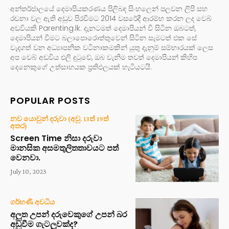
අන්තර්ජාලයේ දෙමාපියකරණය පිලිබඳ සිංහලෙන් පලවන ලිපි සහ
රචනා වල ඇති අඩුව පිරවීමට 2014 වසරේදී ආරම්භ කරන ලද වෙබ්
අඩවියකි Parenting.lk. දැනටමත් දෙමාපියන් වී සිටින ඔබටත්,
දෙමාපියන් වීමට බලාපොරොත්තුවෙන් සිටින සැමටත් එක සේ
වැදගත් වන අධ්‍යාපනික වටිනාකමකින් යුතු දැනුම් සම්භාරයක් ලෙස
අප වෙබ් අඩවිය එලි දුටුවේ, ඔබ වැනිම තවත් දෙමාපියන් කිහිප
දෙනෙකුගේ උත්සාහයක ප්‍රතිඵලයක් හැටියටයි.
POPULAR POSTS
නව යොවුන් දරුවා (අවු. 13ත් 19ත්
අතර)
Screen Time නිසා දරුවා
මානසික අසමතුලිතතාවයට පත්
වෙනවා.
July 10, 2023
ගර්භණී අවධිය
අලුත උපන් දරුවෙකුගේ උපන් බර
අඩුවීම ගැටලුවක්ද?