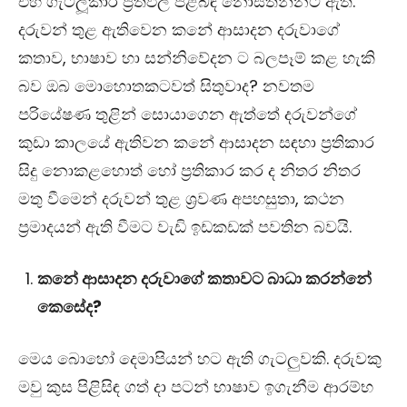
එහි ගැටලූකාරී ප්‍රතිඵල පිළිබඳ නොසිතන්නට ඇත.
දරුවන් තුළ ඇතිවෙන කනේ ආසාදන
දරුවාගේ
කතාව, භාෂාව හා සන්නිවේදන ට බලපෑම් කළ හැකි
බව ඔබ මොහොතකටවත් සිතුවාද?
නවතම
පරියේෂණ තුළින් සොයාගෙන ඇත්තේ දරුවන්ගේ
කුඩා කාලයේ ඇතිවන කනේ ආසාදන සඳහා ප්‍රතිකාර
සිදු නොකළහොත් හෝ ප්‍රතිකාර කර ද නිතර නිතර
මතු වීමෙන් දරුවන් තුළ ශ්‍රවණ අපහසුතා, කථන
ප්‍රමාදයන් ඇති වීමට
වැඩි ඉඩකඩක් පවතින බවයි.
කනේ ආසාදන දරුවාගේ කතාවට බාධා කරන්නේ
කෙසේද?
මෙය බොහෝ දෙමාපියන් හට ඇති ගැටලුවකි. දරුවකු
මවු කුස පිළිසිඳ ගත් දා පටන් භාෂාව ඉගැනීම ආරම්භ