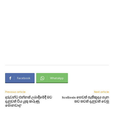
Facebook
WhatsApp
Previous article
Next article
දරුවන්ට එන්නත් ලබාදීමේදී මව
Scoliosis හෙවත් පැතිකුදය ගැන
දැනුවත් විය යුතු කරුණු
තව තවත් දැනුවත් වෙමු
මොනවාද?