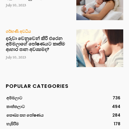
July 10, 2023
ගර්භණී අවධිය
දරුවා වෙනුවෙන් කිරි එරෙන
අම්මලාගේ පෝෂණයට කෘතිම
ආහාර පාන අවශ්‍යමද?
July 10, 2023
POPULAR CATEGORIES
අම්මලාට
736
තාත්තලාට
494
සෞඛ්‍ය සහ පෝෂණය
284
හැසිරීම
178