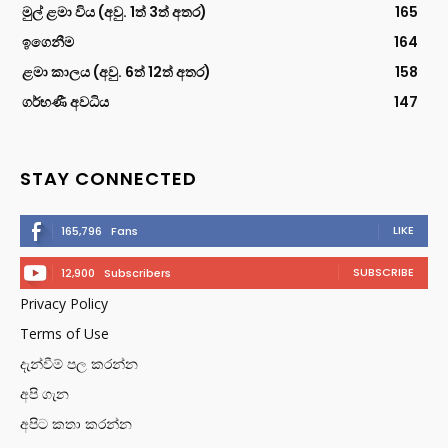
මුල් ළමා විය (අවු. 1ත් 3ත් අතර)
165
ඉගෙනීම
164
ළමා කාලය (අවු. 6ත් 12ත් අතර)
158
ගර්භණී අවධිය
147
STAY CONNECTED
LIKE
165,796
Fans
SUBSCRIBE
12,900
Subscribers
Privacy Policy
Terms of Use
දැන්වීම් පල කරන්න
අපි ගැන
අපිට කතා කරන්න