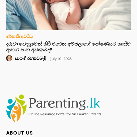
ගර්භණී අවධිය
දරුවා වෙනුවෙන් කිරි එරෙන අම්මලාගේ පෝෂණයට කෘතිම
ආහාර පාන අවශ්‍යමද?
සාරංගි රන්පටබැඳි
-
July 10, 2023
ABOUT US