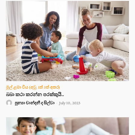
මුල් ළමා විය (අවු. 1ත් 3ත් අතර)
බබා කථා කරන්න පරක්කුයි..
පුන්‍යා චාන්දනී ද සිල්වා
-
July 10, 2023