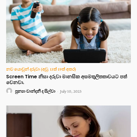
නව යොවුන් දරුවා (අවු. 13ත් 19ත් අතර)
Screen Time නිසා දරුවා මානසික අසමතුලිතතාවයට පත්
වෙනවා.
පුන්‍යා චාන්දනී ද සිල්වා
-
July 10, 2023