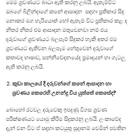
මෙම ශ්‍රවණයට බාධා ඇති කරනු ලබයි. ඇතැම්විට
ඔබගේ බිලින්දාගේ කනේ ආසාදන සඳහා ප්‍රතිකාර සිදු
නොකර මග හැරියොත් හෝ ඇතැම් විට ප්‍රතිකාර කළ ද
නිතර නිතර එම ආසාදන මතුවෙනවා නම් එය
දරුවාගේ ශ්‍රවණයට බලපෑම් සිදුකර හැකි අතර එම
ශ්‍රවණයට ඇතිවන බලපෑම හේතුවෙන් දරුවාගේ
කතාවද භාෂාව, සන්නිවේදනයේද ප්‍රමාදයන් හා ගැටලු
ඇති කරනු ලබයි.
කුඩා කාලයේ දී දරුවන්ගේ කනේ ආසාදන හා
ශ්‍රවණය කෙරෙහි උනන්දු විය යුත්තේ කෙසේද?
බොහෝ රටවල දරුවෙකු ඉපදුණු විගස ශ්‍රවණ
පරීක්ෂණයට යොමු කිරීම සිදුකරනු ලබයි. ලංකාවේද
දැන් වන විට ඒ සඳහා කටයුතු සූදානම් වෙමින් පවතින