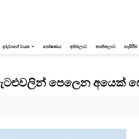
දරුවාගේ වයස
පෝෂණය
අම්මලාට
තාත්තලාට
හැසිරීම
ැටළුවලින් පෙලෙන අයෙක් 