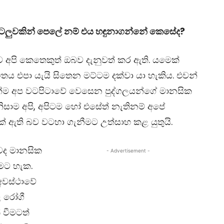
ලුවකින් පෙලේ නම් එය හඳුනාගන්නේ කෙසේද?
 අපි කෙතෙකුත් ඔබව දැනුවත් කර ඇති. යමෙක්
තය එපා යැයි සිතෙන මට්ටම දක්වා යා හැකිය. එවන්
ෙන්ම අප වටපිටාවේ වෙසෙන පුද්ගලයන්ගේ මානසික
නිසාම අපි, අපිටම හෝ එසේත් නැතිනම් අපේ
 ඇති බව වටහා ගැනීමට උත්සාහ කළ යුතුයි.
ුවද මානසික
- Advertisement -
ීමට හැක.
වස්ථාවේ
ළ රෝගී
 වීමටත්