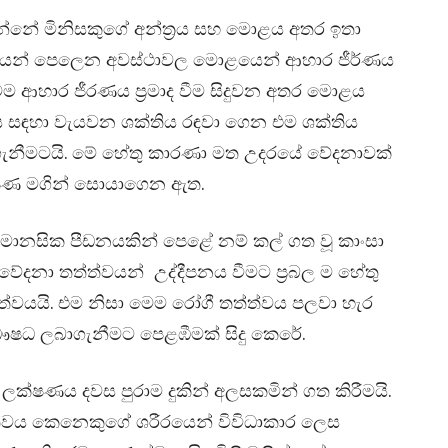
ෙන්නේ මිනිසකුගේ අන්ත්‍රය සහ මොළය අතර ඉතා
තියෙන් පෙලෙන අවස්ථාවල මොළයෙන් ආහාර ජීර්ණය
ෙම ආහාර ජීරණය ප්‍රමාද වීම සිදුවන අතර මොළය
 සඳහා වැයවන ශක්තිය රඳවා ගෙන එම ශක්තිය
 ගැනීමටයි. මේ හේතු කාරණා මත උදරයේ වේදනාවක්
යේෂණ මගින් සොයාගෙන ඇත.
ට මානසික පීඩනයකින් පෙළේ නම් කල් ගත වූ කාංසා
ේදනා තත්ත්වයන් උද්දීපනය වීමට ප්‍රබල ම හේතු
්වයයි. එම නිසා මෙම රෝගී තත්ත්වය පලවා හැර
ඖෂධ ලබාගැනීමට පෙළඹීමක් සිදු කෙරේ.
 ලක්ෂණය දවස පුරාම දුකින් අලසකමින් ගත කිරීමයි.
ත්වය කෙනෙකුගේ ශරීරයෙන් විවිධාකාර ලෙස