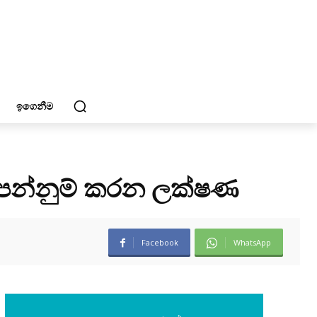
ඉගෙනීම
පෙන්නුම් කරන ලක්ෂණ
Facebook
WhatsApp