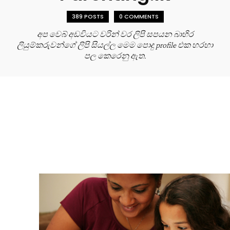
389 POSTS
0 COMMENTS
අප වෙබ් අඩවියට වරින් වර ලිපි සපයන බාහිර
ලියුම්කරුවන්ගේ ලිපි සියල්ල මෙම පොදු profile එක හරහා
පල කෙරෙනු ඇත.