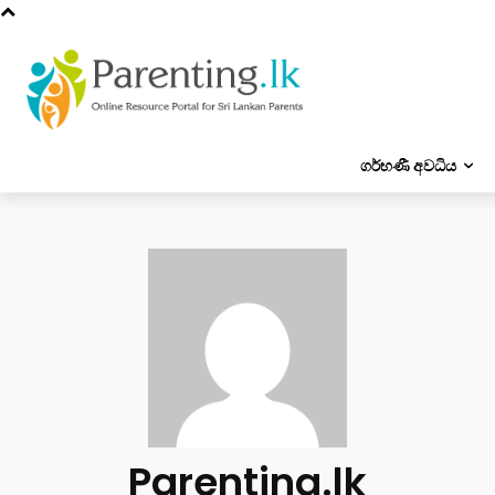
ගර්භණී අවධිය
Parenting.lk