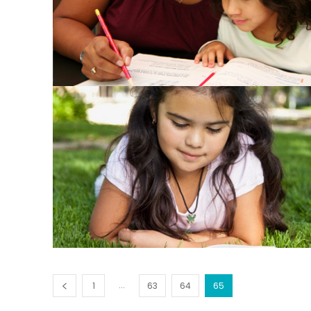
...
1
63
64
65