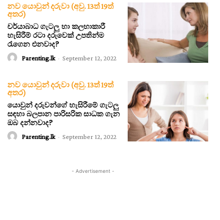
නව යොවුන් දරුවා (අවු. 13ත් 19ත්
අතර)
චර්යාබාධ ගැටලු හා කලහාකාරී
හැසිරීම් රටා දරුවෙක් උපතින්ම
රැගෙන එනවාද?
Parenting.lk
-
September 12, 2022
නව යොවුන් දරුවා (අවු. 13ත් 19ත්
අතර)
යොවුන් දරුවන්ගේ හැසිරීමේ ගැටලු
සඳහා බලපාන පාරිසරික සාධක ගැන
ඔබ දන්නවාද?
Parenting.lk
-
September 12, 2022
- Advertisement -