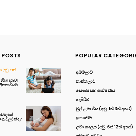
 POSTS
POPULAR CATEGORI
(අවු. 13ත්
අම්මලාට
ිසා දරුවා
තාත්තලාට
ලිතතාවයට
සෞඛ්‍ය සහ පෝෂණය
හැසිරීම
මුල් ළමා විය (අවු. 1ත් 3ත් අතර)
ුවෙකුගේ
ඉගෙනීම
ම ගැටලුවක්ද?
ළමා කාලය (අවු. 6ත් 12ත් අතර)