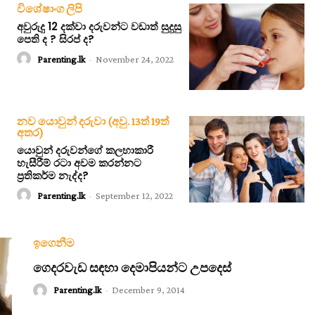
විශේෂාංග ලිපි
අවුරුදු 12 දක්වා දරුවන්ට වඩාත් සුදුසු
පෙති ද ? සිරප් ද?
Parenting.lk
-
November 24, 2022
නව යොවුන් දරුවා (අවු. 13ත් 19ත්
අතර)
යොවුන් දරුවන්ගේ කලහාකාරී
හැසීරීම් රටා අවම කරන්නට
ප්‍රතිකර්ම නැද්ද?
Parenting.lk
-
September 12, 2022
ඉගෙනීම
ගෙදරවැඩ සඳහා දෙමාපියන්ට උපදෙස්
Parenting.lk
-
December 9, 2014