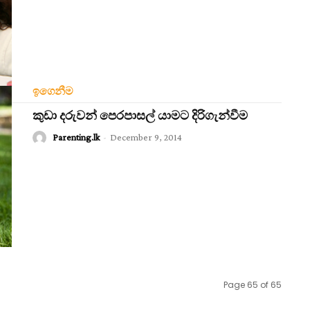
ඉගෙනීම
කුඩා දරුවන් පෙරපාසල් යාමට දිරිගැන්වීම
Parenting.lk
-
December 9, 2014
Page 65 of 65