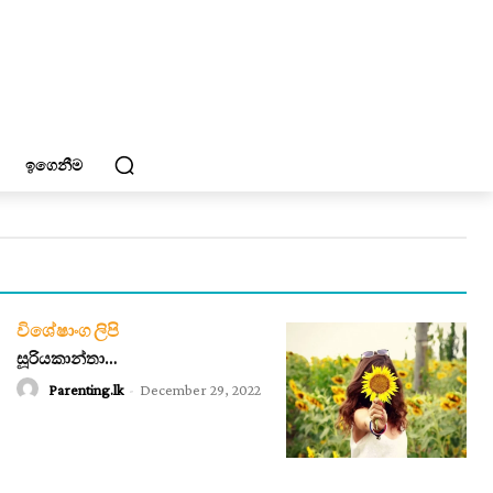
ඉගෙනීම
විශේෂාංග ලිපි
සූරියකාන්තා…
Parenting.lk
-
December 29, 2022