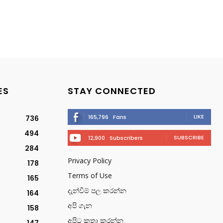
ES
STAY CONNECTED
LIKE
165,796
Fans
736
494
SUBSCRIBE
12,900
Subscribers
284
Privacy Policy
178
Terms of Use
165
දැන්වීම් පල කරන්න
164
අපි ගැන
158
අපිට කතා කරන්න