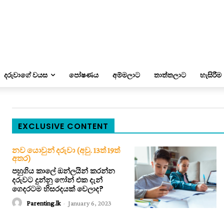
දරුවාගේ වයස
පෝෂණය
අම්මලාට
තාත්තලාට
හැසිරීම
EXCLUSIVE CONTENT
නව යොවුන් දරුවා (අවු. 13ත් 19ත්
අතර)
පහුගිය කාලේ ඔන්ලයින් කරන්න
දරුවට දුන්නු ෆෝන් එක දැන්
ගෙදරටම හිසරදයක් වෙලාද?
Parenting.lk
-
January 6, 2023