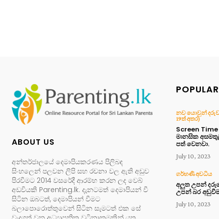
POPULAR
නව යොවුන් දරුවා 
19ත් අතර)
Screen Time න
මානසික අසමතු
ABOUT US
පත් වෙනවා.
July 10, 2023
අන්තර්ජාලයේ දෙමාපියකරණය පිලිබඳ
සිංහලෙන් පලවන ලිපි සහ රචනා වල ඇති අඩුව
ගර්භණී අවධිය
පිරවීමට 2014 වසරේදී ආරම්භ කරන ලද වෙබ්
අලුත උපන් දර
අඩවියකි Parenting.lk. දැනටමත් දෙමාපියන් වී
උපන් බර අඩුවී
සිටින ඔබටත්, දෙමාපියන් වීමට
July 10, 2023
බලාපොරොත්තුවෙන් සිටින සැමටත් එක සේ
වැදගත් වන අධ්‍යාපනික වටිනාකමකින් යුතු