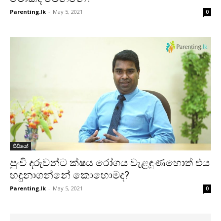
Parenting.lk
-
May 5, 2021
0
වීඩියෝ
පුංචි දරුවන්ට ක්ෂය රෝගය වැළඳුණහොත් එය
හඳුනාගන්නේ කොහොමද?
Parenting.lk
-
May 5, 2021
0