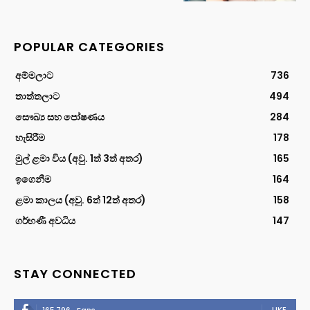
POPULAR CATEGORIES
අම්මලාට
736
තාත්තලාට
494
සෞඛ්‍ය සහ පෝෂණය
284
හැසිරීම
178
මුල් ළමා විය (අවු. 1ත් 3ත් අතර)
165
ඉගෙනීම
164
ළමා කාලය (අවු. 6ත් 12ත් අතර)
158
ගර්භණී අවධිය
147
STAY CONNECTED
LIKE
165,796
Fans