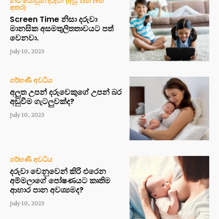
නව යොවුන් දරුවා (අවු. 13ත් 19ත්
අතර)
Screen Time නිසා දරුවා
මානසික අසමතුලිතතාවයට පත්
වෙනවා.
July 10, 2023
ගර්භණී අවධිය
අලුත උපන් දරුවෙකුගේ උපන් බර
අඩුවීම ගැටලුවක්ද?
July 10, 2023
ගර්භණී අවධිය
දරුවා වෙනුවෙන් කිරි එරෙන
අම්මලාගේ පෝෂණයට කෘතිම
ආහාර පාන අවශ්‍යමද?
July 10, 2023