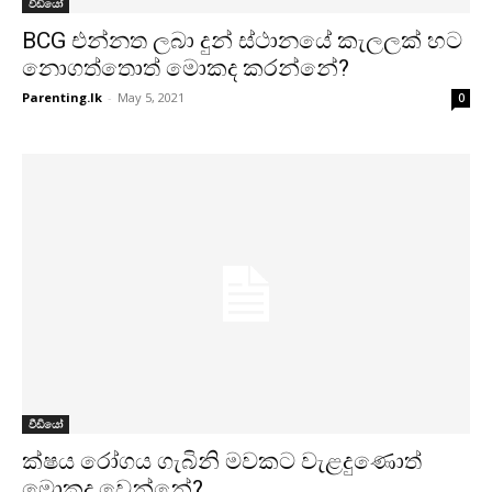
වීඩියෝ
BCG එන්නත ලබා දුන් ස්ථානයේ කැලලක් හට
නොගත්තොත් මොකද කරන්නේ?
Parenting.lk
-
May 5, 2021
0
වීඩියෝ
ක්ෂය රෝගය ගැබිනි මවකට වැළදුණොත්
මොකද වෙන්නේ?