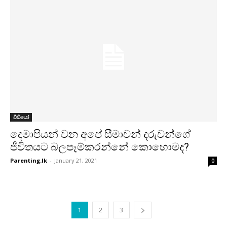
වීඩියෝ
දෙමාපියන් වන අපේ සීමාවන් දරුවන්ගේ
ජීවිතයට බලපෑම්කරන්නේ කොහොමද?
Parenting.lk
-
January 21, 2021
0
1
2
3