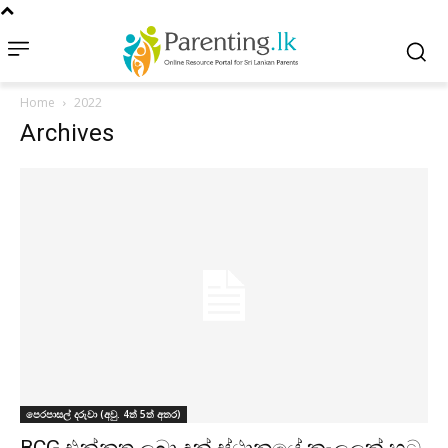
Home
2022
Archives
පෙරපාසල් දරුවා (අවු. 4ත් 5ත් අතර)