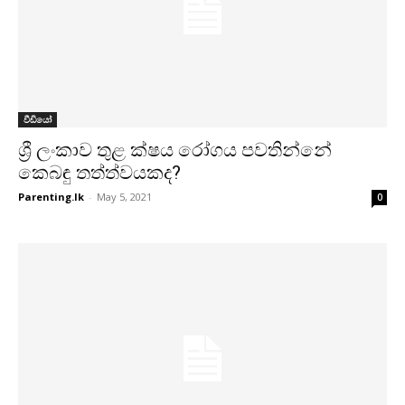
වීඩියෝ
ශ්‍රී ලංකාව තුළ ක්ෂය රෝගය පවතින්නේ
කෙබඳු තත්ත්වයකද?
Parenting.lk
-
May 5, 2021
0