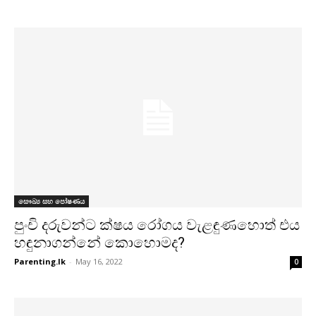
සෞඛ්‍ය සහ පෝෂණය
පුංචි දරුවන්ට ක්ෂය රෝගය වැළඳුණහොත් එය
හඳුනාගන්නේ කොහොමද?
Parenting.lk
-
May 16, 2022
0