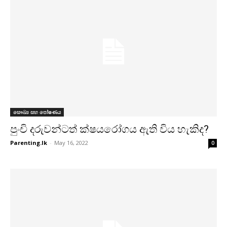
සෞඛ්‍ය සහ පෝෂණය
පුංචි දරුවන්ටත් ක්ෂයරෝගය ඇති විය හැකිද?
Parenting.lk
-
May 16, 2022
0