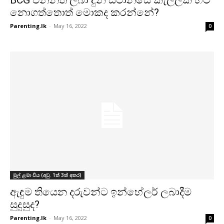
BCG එන්නත ලබා දුන් ස්ථානයේ කැලලක් හට
නොගත්තොත් මොකද කරන්නේ?
Parenting.lk
-
May 16, 2022
0
මුල් ළමා විය (අවු. 1ත් 3ත් අතර)
ඇඳුම තියෙන දරුවන්ට ඉන්හේලර් ලබාදීම
සුදුසුද?
Parenting.lk
-
May 16, 2022
0