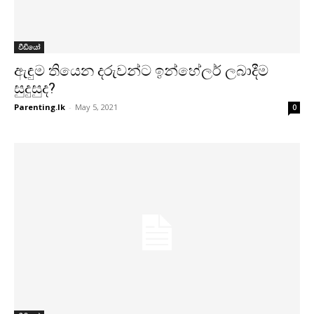
වීඩියෝ
ඇඳුම තියෙන දරුවන්ට ඉන්හේලර් ලබාදීම
සුදුසුද?
Parenting.lk
-
May 5, 2021
0