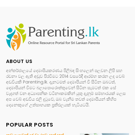
ABOUT US
අන්තර්ජාලයේ දෙමාපියකරණය පිලිබඳ සිංහලෙන් පලවන ලිපි සහ
රචනා වල ඇති අඩුව පිරවීමට 2014 වසරේදී ආරම්භ කරන ලද වෙබ්
අඩවියකි Parenting.lk. දැනටමත් දෙමාපියන් වී සිටින ඔබටත්,
දෙමාපියන් වීමට බලාපොරොත්තුවෙන් සිටින සැමටත් එක සේ
වැදගත් වන අධ්‍යාපනික වටිනාකමකින් යුතු දැනුම් සම්භාරයක් ලෙස
අප වෙබ් අඩවිය එලි දුටුවේ, ඔබ වැනිම තවත් දෙමාපියන් කිහිප
දෙනෙකුගේ උත්සාහයක ප්‍රතිඵලයක් හැටියටයි.
POPULAR POSTS