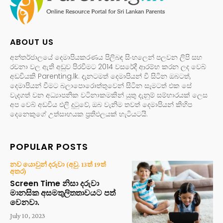
ABOUT US
අන්තර්ජාලයේ දෙමාපියකරණය පිලිබඳ සිංහලෙන් පලවන ලිපි සහ
රචනා වල ඇති අඩුව පිරවීමට 2014 වසරේදී ආරම්භ කරන ලද වෙබ්
අඩවියකි Parenting.lk. දැනටමත් දෙමාපියන් වී සිටින ඔබටත්,
දෙමාපියන් වීමට බලාපොරොත්තුවෙන් සිටින සැමටත් එක සේ
වැදගත් වන අධ්‍යාපනික වටිනාකමකින් යුතු දැනුම් සම්භාරයක් ලෙස
අප වෙබ් අඩවිය එලි දුටුවේ, ඔබ වැනිම තවත් දෙමාපියන් කිහිප
දෙනෙකුගේ උත්සාහයක ප්‍රතිඵලයක් හැටියටයි.
POPULAR POSTS
නව යොවුන් දරුවා (අවු. 13ත් 19ත්
අතර)
Screen Time නිසා දරුවා
මානසික අසමතුලිතතාවයට පත්
වෙනවා.
July 10, 2023