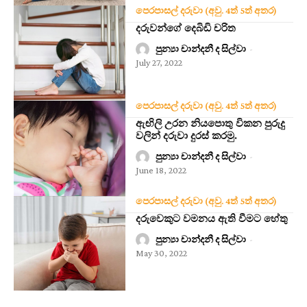
පෙරපාසල් දරුවා (අවු. 4ත් 5ත් අතර)
දරුවන්ගේ දෙබිඩි චරිත
පුන්‍යා චාන්දනී ද සිල්වා
-
July 27, 2022
පෙරපාසල් දරුවා (අවු. 4ත් 5ත් අතර)
ඇඟිලි උරන නියපොතු විකන පුරුදු
වලින් දරුවා දුරස් කරමු.
පුන්‍යා චාන්දනී ද සිල්වා
-
June 18, 2022
පෙරපාසල් දරුවා (අවු. 4ත් 5ත් අතර)
දරුවෙකුට වමනය ඇති වීමට හේතු
පුන්‍යා චාන්දනී ද සිල්වා
-
May 30, 2022