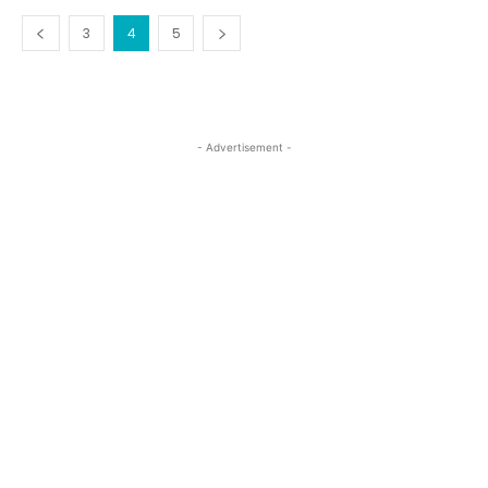
3
4
5
- Advertisement -