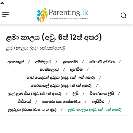
ළමා කාලය (අවු. 6ත් 12ත් අතර)
ළමා කාලය (අවු. 6ත් 12ත් අතර)
අනෙකුත්
අම්මලාට
ඉගෙනීම
ගර්භණී අවධිය
තාත්තලාට
දැන්වීම්
නව යොවුන් දරුවා (අවු. 13ත් 19ත් අතර)
පෙරපාසල් දරුවා (අවු. 4ත් 5ත් අතර)
මුල් ළමා විය (අවු. 1ත් 3ත් අතර)
ලිපි
විශේෂාංග ලිපි
වීඩියෝ
සෞඛ්‍ය සහ පෝෂණය
හැසිරීම
ළදරුවා (වයස මාස 12 ට අඩු)
ළමා කාලය (අවු. 6ත් 12ත් අතර)