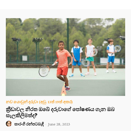
නව යොවුන් දරුවා (අවු. 13ත් 19ත් අතර)
ක්‍රීඩාවල නිරත ඔබේ දරුවාගේ පෝෂණය ගැන ඔබ
සැලකිලිමත්ද?
සාරංගි රන්පටබැඳි
-
June 28, 2023