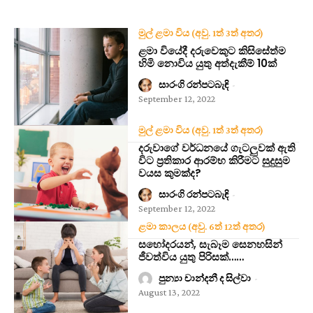
මුල් ළමා විය (අවු. 1ත් 3ත් අතර)
ළමා වියේදී දරුවෙකුට කිසිසේත්ම
හිමි නොවිය යුතු අත්දැකීම් 10ක්
සාරංගි රන්පටබැඳි
-
September 12, 2022
මුල් ළමා විය (අවු. 1ත් 3ත් අතර)
දරුවාගේ වර්ධනයේ ගැටලුවක් ඇති
විට ප්‍රතිකාර ආරම්භ කිරීමට සුදුසුම
වයස කුමක්ද?
සාරංගි රන්පටබැඳි
-
September 12, 2022
ළමා කාලය (අවු. 6ත් 12ත් අතර)
සහෝදරයන්, සැබෑම සෙනහසින්
ජීවත්විය යුතු පිරිසක්……
පුන්‍යා චාන්දනී ද සිල්වා
-
August 13, 2022