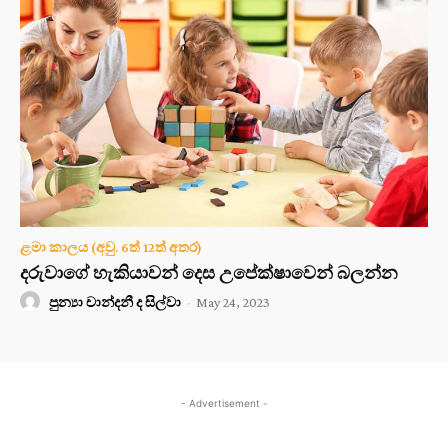
ළමා කාලය (අවු. 6ත් 12ත් අතර)
දරුවාගේ හැකියාවන් දෙස උපේක්ෂාවෙන් බලන්න
පුන්‍යා චාන්දනී ද සිල්වා
-
May 24, 2023
- Advertisement -