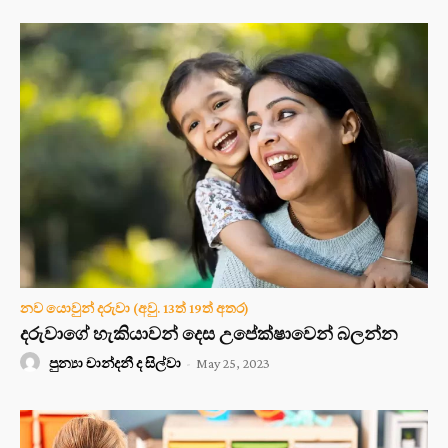
නව යොවුන් දරුවා (අවු. 13ත් 19ත් අතර)
දරුවාගේ හැකියාවන් දෙස උපේක්ෂාවෙන් බලන්න
පුන්‍යා චාන්දනී ද සිල්වා
-
May 25, 2023