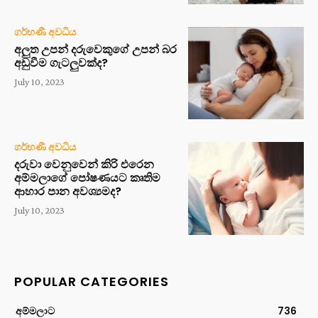
ගර්භණී අවධිය
අලුත උපන් දරුවෙකුගේ උපන් බර
අඩුවීම ගැටලුවක්ද?
July 10, 2023
ගර්භණී අවධිය
දරුවා වෙනුවෙන් කිරි එරෙන
අම්මලාගේ පෝෂණයට කෘතිම
ආහාර පාන අවශ්‍යමද?
July 10, 2023
POPULAR CATEGORIES
අම්මලාට
736