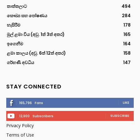
තාත්තලාට
494
සෞඛ්‍ය සහ පෝෂණය
284
හැසිරීම
178
මුල් ළමා විය (අවු. 1ත් 3ත් අතර)
165
ඉගෙනීම
164
ළමා කාලය (අවු. 6ත් 12ත් අතර)
158
ගර්භණී අවධිය
147
STAY CONNECTED
LIKE
165,796
Fans
SUBSCRIBE
12,900
Subscribers
Privacy Policy
Terms of Use