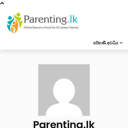
ගර්භණී අවධිය
Parenting.lk