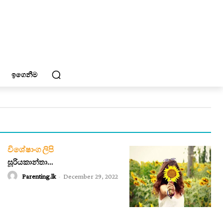
ඉගෙනීම
විශේෂාංග ලිපි
සූරියකාන්තා…
Parenting.lk
-
December 29, 2022