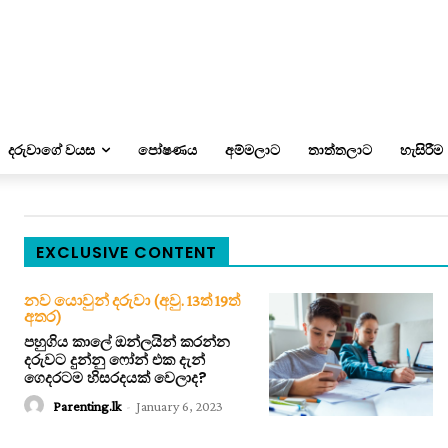
දරුවාගේ වයස
පෝෂණය
අම්මලාට
තාත්තලාට
හැසිරීම
EXCLUSIVE CONTENT
නව යොවුන් දරුවා (අවු. 13ත් 19ත්
අතර)
පහුගිය කාලේ ඔන්ලයින් කරන්න
දරුවට දුන්නු ෆෝන් එක දැන්
ගෙදරටම හිසරදයක් වෙලාද?
Parenting.lk
-
January 6, 2023