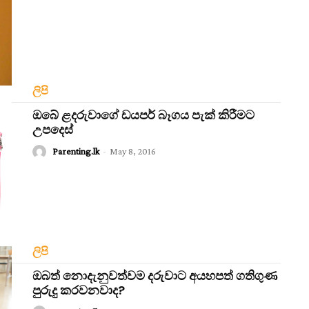
ලිපි
ඔබේ ළදරුවාගේ ඩයපර් බෑගය පැක් කිරීමට
උපදෙස්
Parenting.lk
-
May 8, 2016
ලිපි
ඔබත් නොදැනුවත්වම දරුවාට අයහපත් ගතිගුණ
පුරුදු කරවනවාද?