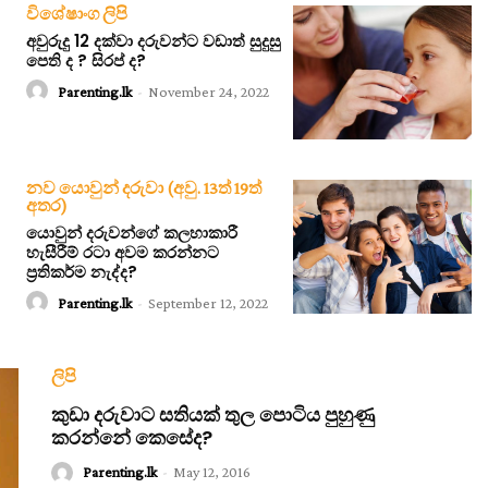
විශේෂාංග ලිපි
අවුරුදු 12 දක්වා දරුවන්ට වඩාත් සුදුසු
පෙති ද ? සිරප් ද?
Parenting.lk
-
November 24, 2022
නව යොවුන් දරුවා (අවු. 13ත් 19ත්
අතර)
යොවුන් දරුවන්ගේ කලහාකාරී
හැසීරීම් රටා අවම කරන්නට
ප්‍රතිකර්ම නැද්ද?
Parenting.lk
-
September 12, 2022
ලිපි
කුඩා දරුවාට සතියක් තුල පොටිය පුහුණු
කරන්නේ කෙසේද?
Parenting.lk
-
May 12, 2016