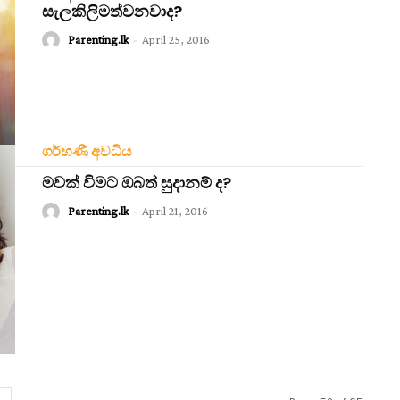
සැලකිලිමත්වනවාද?
Parenting.lk
-
April 25, 2016
ගර්භණී අවධිය
මවක් විමට ඔබත් සුදානම් ද?
Parenting.lk
-
April 21, 2016