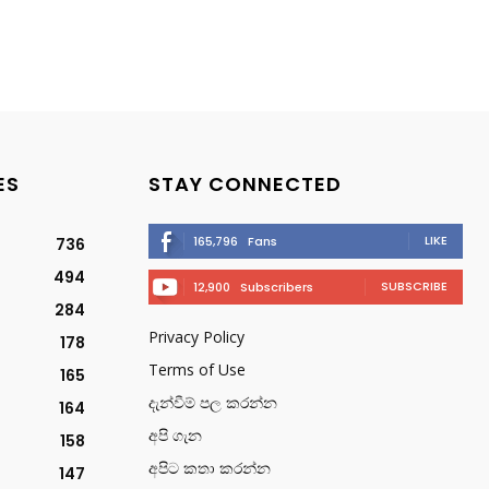
ES
STAY CONNECTED
LIKE
165,796
Fans
736
494
SUBSCRIBE
12,900
Subscribers
284
Privacy Policy
178
Terms of Use
165
දැන්වීම් පල කරන්න
164
අපි ගැන
158
අපිට කතා කරන්න
147