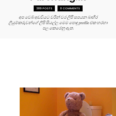
389 POSTS
0 COMMENTS
අප වෙබ් අඩවියට වරින් වර ලිපි සපයන බාහිර
ලියුම්කරුවන්ගේ ලිපි සියල්ල මෙම පොදු profile එක හරහා
පල කෙරෙනු ඇත.