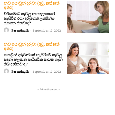
නව යොවුන් දරුවා (අවු. 13ත් 19ත්
අතර)
චර්යාබාධ ගැටලු හා කලහාකාරී
හැසිරීම් රටා දරුවෙක් උපතින්ම
රැගෙන එනවාද?
Parenting.lk
-
September 12, 2022
නව යොවුන් දරුවා (අවු. 13ත් 19ත්
අතර)
යොවුන් දරුවන්ගේ හැසිරීමේ ගැටලු
සඳහා බලපාන පාරිසරික සාධක ගැන
ඔබ දන්නවාද?
Parenting.lk
-
September 12, 2022
- Advertisement -