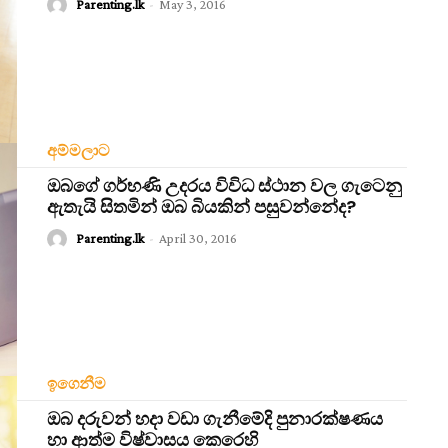
Parenting.lk
-
May 3, 2016
අම්මලාට
ඔබගේ ගර්භණි උදරය විවිධ ස්ථාන වල ගැටෙනු
ඇතැයි සිතමින් ඔබ බියකින් පසුවන්නේද?
Parenting.lk
-
April 30, 2016
ඉගෙනීම
ඔබ දරුවන් හදා වඩා ගැනීමේදි පුනාරක්ෂණය
හා ආත්ම විෂ්වාසය කෙරෙහි