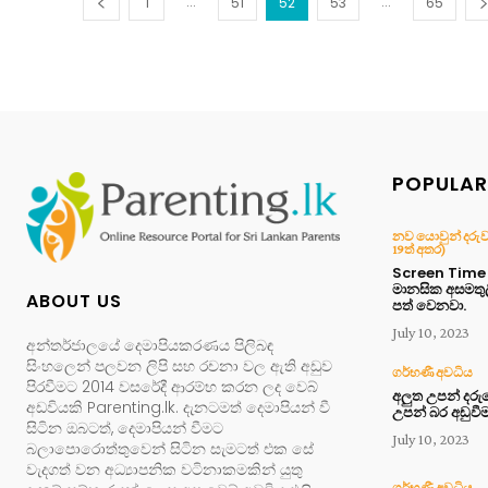
...
...
1
51
52
53
65
POPULAR
නව යොවුන් දරුවා 
19ත් අතර)
Screen Time න
මානසික අසමතු
ABOUT US
පත් වෙනවා.
July 10, 2023
අන්තර්ජාලයේ දෙමාපියකරණය පිලිබඳ
සිංහලෙන් පලවන ලිපි සහ රචනා වල ඇති අඩුව
ගර්භණී අවධිය
පිරවීමට 2014 වසරේදී ආරම්භ කරන ලද වෙබ්
අලුත උපන් දර
අඩවියකි Parenting.lk. දැනටමත් දෙමාපියන් වී
උපන් බර අඩුවී
සිටින ඔබටත්, දෙමාපියන් වීමට
July 10, 2023
බලාපොරොත්තුවෙන් සිටින සැමටත් එක සේ
වැදගත් වන අධ්‍යාපනික වටිනාකමකින් යුතු