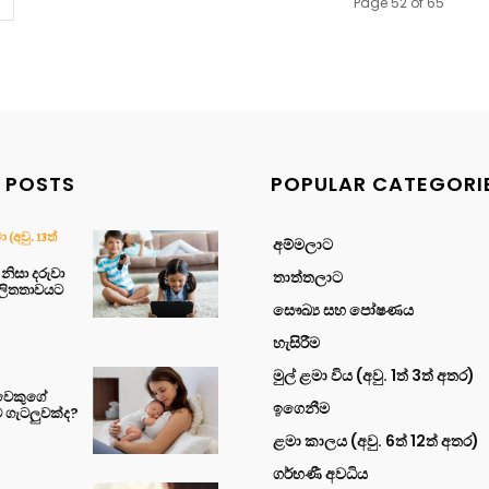
Page 52 of 65
 POSTS
POPULAR CATEGORI
(අවු. 13ත්
අම්මලාට
ිසා දරුවා
තාත්තලාට
ලිතතාවයට
සෞඛ්‍ය සහ පෝෂණය
හැසිරීම
මුල් ළමා විය (අවු. 1ත් 3ත් අතර)
ුවෙකුගේ
ඉගෙනීම
ම ගැටලුවක්ද?
ළමා කාලය (අවු. 6ත් 12ත් අතර)
ගර්භණී අවධිය